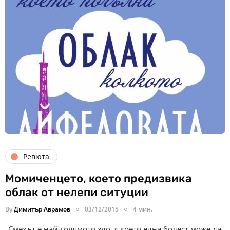
Ревюта
Момиченцето, което предизвика
облак от нелепи ситуции
By
Димитър Аврамов
03/12/2015
4 мин.
„Смехът е най-голямото зло, с което една болест може да