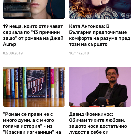
19 неща, които отличават
Катя Антонова: В
сериала по "13 причини
България предпочитаме
защо" от романа на Джей
комфорта на разума пред
Ашър
този на сърцето
02/08/2019
16/11/2018
"Роман се прави не с
Давид Фоенкинос:
много думи, а с много
Обичам тихите любови,
голяма история" - из
защото нося достатъчно
"Красиви изгнаници" на
лудост в себе си