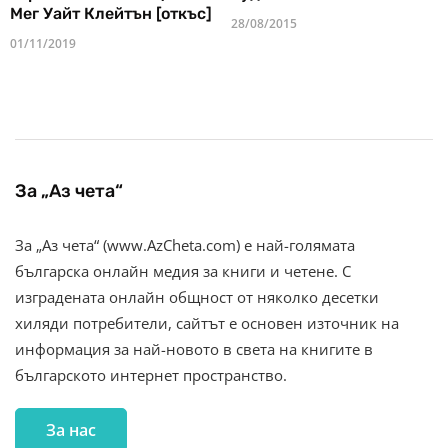
Мег Уайт Клейтън [откъс]
28/08/2015
01/11/2019
За „Аз чета“
За „Аз чета“ (www.AzCheta.com) е най-голямата
българска онлайн медия за книги и четене. С
изградената онлайн общност от няколко десетки
хиляди потребители, сайтът е основен източник на
информация за най-новото в света на книгите в
българското интернет пространство.
За нас