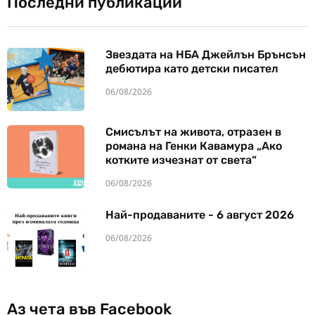
Последни публикации
Звездата на НБА Джейлън Брънсън
дебютира като детски писател
06/08/2026
Смисълът на живота, отразен в
романа на Генки Кавамура „Ако
котките изчезнат от света“
06/08/2026
Най-продаваните - 6 август 2026
06/08/2026
Аз чета във Facebook