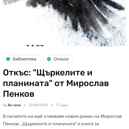
Библиотека
Откъси
Откъс: "Щъркелите и
планината" от Мирослав
Пенков
By
Аз чета
22/04/2016
17 мин.
В началото на май очакваме новия роман на Мирослав
Пенков. „Щъркелите и планината” е книга за