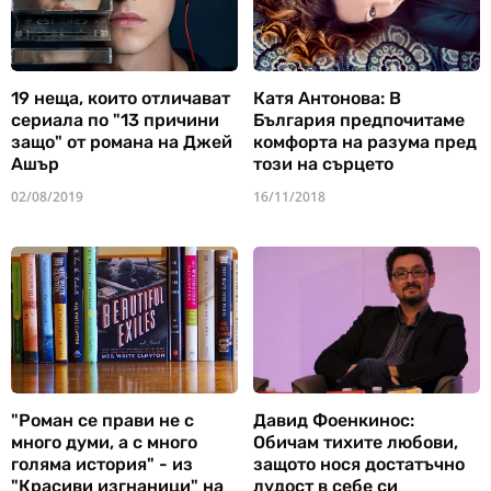
19 неща, които отличават
Катя Антонова: В
сериала по "13 причини
България предпочитаме
защо" от романа на Джей
комфорта на разума пред
Ашър
този на сърцето
02/08/2019
16/11/2018
"Роман се прави не с
Давид Фоенкинос:
много думи, а с много
Обичам тихите любови,
голяма история" - из
защото нося достатъчно
"Красиви изгнаници" на
лудост в себе си