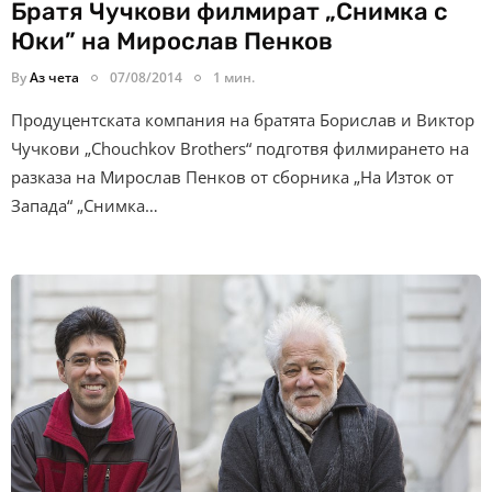
Братя Чучкови филмират „Снимка с
Юки” на Мирослав Пенков
By
Аз чета
07/08/2014
1 мин.
Продуцентската компания на братята Борислав и Виктор
Чучкови „Chouchkov Brothers“ подготвя филмирането на
разказа на Мирослав Пенков от сборника „На Изток от
Запада“ „Снимка…