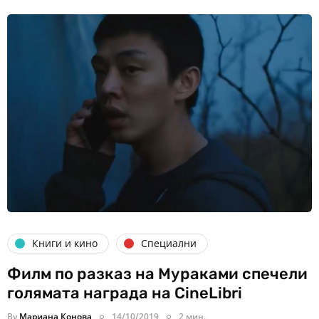
Книги и кино
Специални
Филм по разказ на Мураками спечели
голямата награда на CineLibri
By
Мариана Конова
14/10/2019
2 мин.