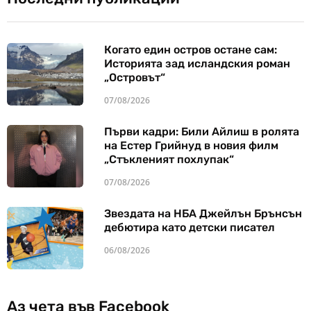
Когато един остров остане сам:
Историята зад исландския роман
„Островът“
07/08/2026
Първи кадри: Били Айлиш в ролята
на Естер Грийнуд в новия филм
„Стъкленият похлупак“
07/08/2026
Звездата на НБА Джейлън Брънсън
дебютира като детски писател
06/08/2026
Аз чета във Facebook