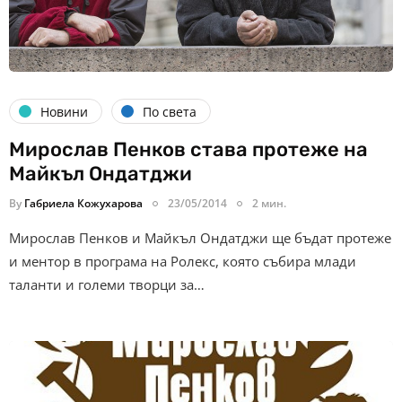
Новини
По света
Мирослав Пенков става протеже на
Майкъл Ондатджи
By
Габриела Кожухарова
23/05/2014
2 мин.
Мирослав Пенков и Майкъл Ондатджи ще бъдат протеже
и ментор в програма на Ролекс, която събира млади
таланти и големи творци за…