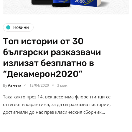
Новини
Топ истории от 30
български разказвачи
излизат безплатно в
“Декамерон2020”
By
Аз чета
13/04/2020
3 мин.
Така както през 14. век десетима флорентинци се
оттеглят в карантина, за да си разказват истории,
достигнали до нас през класическия сборник…