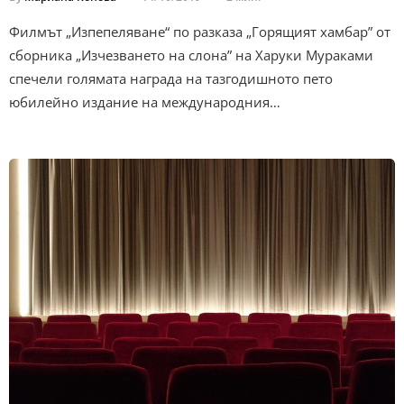
Филмът „Изпепеляване“ по разказа „Горящият хамбар” от
сборника „Изчезването на слона” на Харуки Мураками
спечели голямата награда на тазгодишното пето
юбилейно издание на международния…