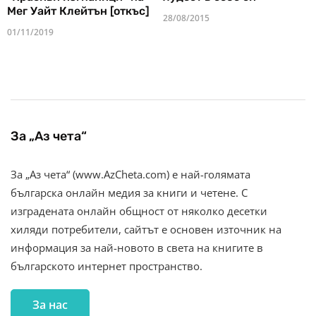
Мег Уайт Клейтън [откъс]
28/08/2015
01/11/2019
За „Аз чета“
За „Аз чета“ (www.AzCheta.com) е най-голямата
българска онлайн медия за книги и четене. С
изградената онлайн общност от няколко десетки
хиляди потребители, сайтът е основен източник на
информация за най-новото в света на книгите в
българското интернет пространство.
За нас