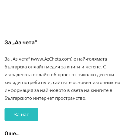
За „Аз чета“
За „Аз чета“ (www.AzCheta.com) е най-голямата
българска онлайн медия за книги и четене. С
изградената онлайн общност от няколко десетки
хиляди потребители, сайтът е основен източник на
информация за най-новото в света на книгите в
българското интернет пространство.
За нас
Още…