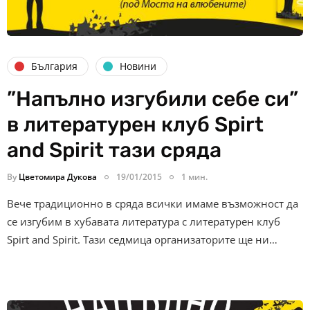
България
Новини
”Напълно изгубили себе си”
в литературен клуб Spirt
and Spirit тази сряда
By
Цветомира Дукова
19/01/2015
1 мин.
Вече традиционно в сряда всички имаме възможност да
се изгубим в хубавата литература с литературен клуб
Spirt and Spirit. Тази седмица организаторите ще ни…