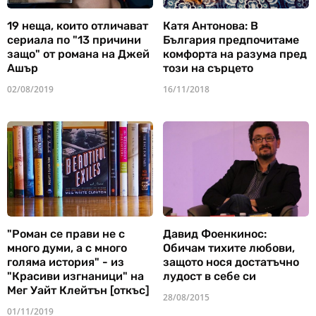
19 неща, които отличават
Катя Антонова: В
сериала по "13 причини
България предпочитаме
защо" от романа на Джей
комфорта на разума пред
Ашър
този на сърцето
02/08/2019
16/11/2018
"Роман се прави не с
Давид Фоенкинос:
много думи, а с много
Обичам тихите любови,
голяма история" - из
защото нося достатъчно
"Красиви изгнаници" на
лудост в себе си
Мег Уайт Клейтън [откъс]
28/08/2015
01/11/2019