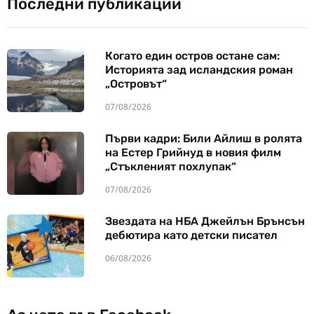
Последни публикации
Когато един остров остане сам:
Историята зад исландския роман
„Островът“
07/08/2026
Първи кадри: Били Айлиш в ролята
на Естер Грийнуд в новия филм
„Стъкленият похлупак“
07/08/2026
Звездата на НБА Джейлън Брънсън
дебютира като детски писател
06/08/2026