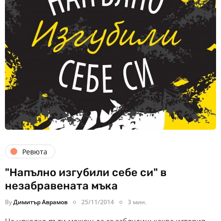
Ревюта
"Напълно изгубили себе си" в
незабравената мъка
By
Димитър Аврамов
25/11/2014
3 мин.