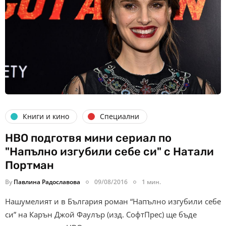
Книги и кино
Специални
HBO подготвя мини сериал по
"Напълно изгубили себе си" с Натали
Портман
By
Павлина Радославова
09/08/2016
1 мин.
Нашумелият и в България роман “Напълно изгубили себе
си” на Карън Джой Фаулър (изд. СофтПрес) ще бъде