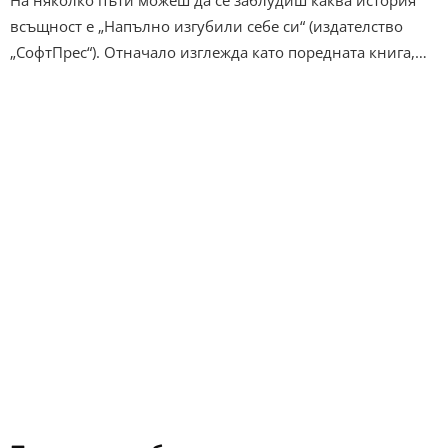
На няколко пъти можеш да се заблудиш каква история
всъщност е „Напълно изгубили себе си“ (издателство
„СофтПрес“). Отначало изглежда като поредната книга,…