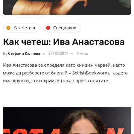
Как четеш
Специални
Как четеш: Ива Анастасова
By
Стефани Калчева
30/10/2017
7 мин.
Ива Анастасова се определя като книжен червей, както
може да разберете от блога й – SelfishBookworm, където
има хрумки, стихохрумки (така нарича опитите…