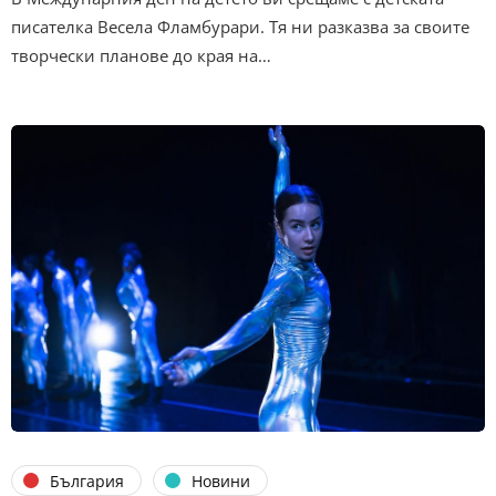
писателка Весела Фламбурари. Тя ни разказва за своите
творчески планове до края на…
България
Новини