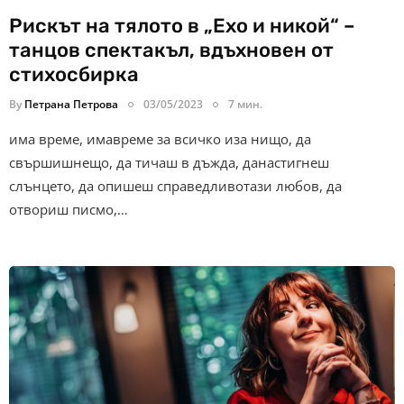
Рискът на тялото в „Ехо и никой“ –
танцов спектакъл, вдъхновен от
стихосбирка
By
Петрана Петрова
03/05/2023
7 мин.
има време, имавреме за всичко иза нищо, да
свършишнещо, да тичаш в дъжда, данастигнеш
слънцето, да опишеш справедливотази любов, да
отвориш писмо,…