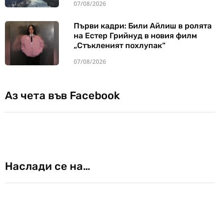
07/08/2026
Първи кадри: Били Айлиш в ролята
на Естер Грийнуд в новия филм
„Стъкленият похлупак“
07/08/2026
Аз чета във Facebook
Наслади се на…