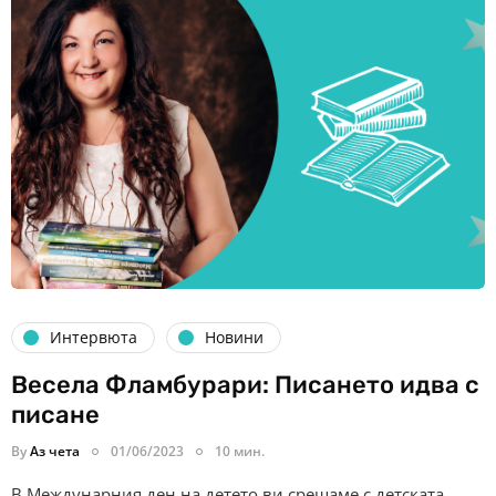
Интервюта
Новини
Весела Фламбурари: Писането идва с
писане
By
Аз чета
01/06/2023
10 мин.
В Междунарния ден на детето ви срещаме с детската