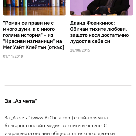
"Роман се прави не с
Давид Фоенкинос:
много думи, а с много
Обичам тихите любови,
голяма история" - из
защото нося достатъчно
"Красиви изгнаници" на
лудост в себе си
Мег Уайт Клейтън [откъс]
28/08/2015
01/11/2019
За „Аз чета“
За „Аз чета“ (www.AzCheta.com) е най-голямата
българска онлайн медия за книги и четене. С
изградената онлайн общност от няколко десетки