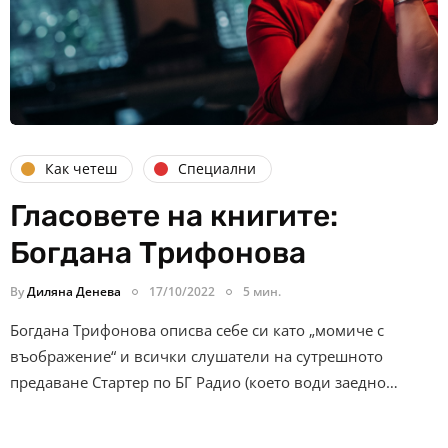
Как четеш
Специални
Гласовете на книгите:
Богдана Трифонова
By
Диляна Денева
17/10/2022
5 мин.
Богдана Трифонова описва себе си като „момиче с
въображение“ и всички слушатели на сутрешното
предаване Стартер по БГ Радио (което води заедно…