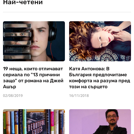
Най-четени
19 неща, които отличават
Катя Антонова: В
сериала по "13 причини
България предпочитаме
защо" от романа на Джей
комфорта на разума пред
Ашър
този на сърцето
02/08/2019
16/11/2018