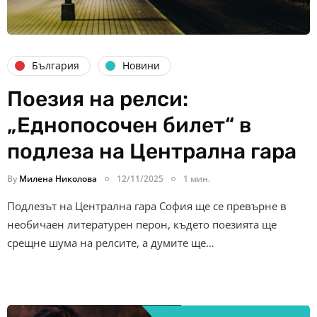
България
Новини
Поезия на релси:
„Еднопосочен билет“ в
подлеза на Централна гара
By
Милена Николова
12/11/2025
1 мин.
Подлезът на Централна гара София ще се превърне в
необичаен литературен перон, където поезията ще
срещне шума на релсите, а думите ще…