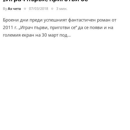
By
Аз чета
07/03/2018
3 мин.
Броени дни преди успешният фантастичен роман от
2011 г. „Играч първи, приготви се“ да се появи и на
големия екран на 30 март под…