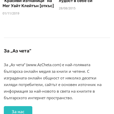
"Красиви изгнаници" на
лудост в себе си
Мег Уайт Клейтън [откъс]
28/08/2015
01/11/2019
За „Аз чета“
За „Аз чета“ (www.AzCheta.com) е най-голямата
българска онлайн медия за книги и четене. С
изградената онлайн общност от няколко десетки
хиляди потребители, сайтът е основен източник на
информация за най-новото в света на книгите в
българското интернет пространство.
За нас