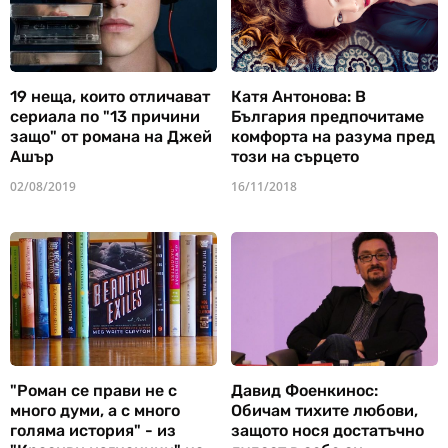
19 неща, които отличават
Катя Антонова: В
сериала по "13 причини
България предпочитаме
защо" от романа на Джей
комфорта на разума пред
Ашър
този на сърцето
02/08/2019
16/11/2018
"Роман се прави не с
Давид Фоенкинос:
много думи, а с много
Обичам тихите любови,
голяма история" - из
защото нося достатъчно