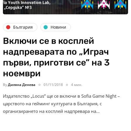
България
Новини
Включи се в косплей
надпреварата по „Играч
първи, приготви се” на 3
ноември
By
Диляна Денева
01/11/2018
4 мин.
Издателство „Locus” ще се включи в Sofia Game Night –
царството на гейминг културата в България, с
организирането на косплей надпревара на…