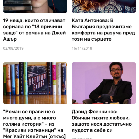
19 неща, които отличават
Катя Антонова: В
сериала по "13 причини
България предпочитаме
защо" от романа на Джей
комфорта на разума пред
Ашър
този на сърцето
02/08/2019
16/11/2018
"Роман се прави не с
Давид Фоенкинос:
много думи, а с много
Обичам тихите любови,
голяма история" - из
защото нося достатъчно
"Красиви изгнаници" на
лудост в себе си
Мег Уайт Клейтън [откъс]