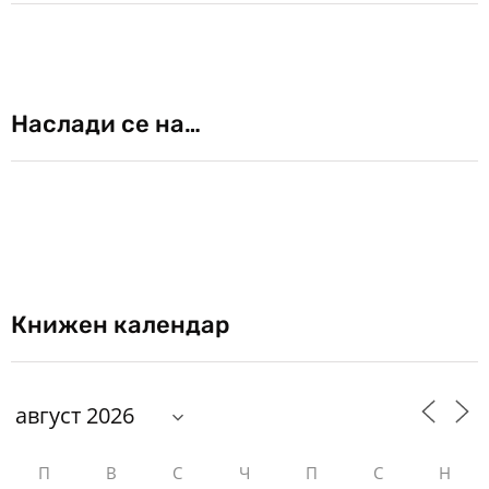
Наслади се на…
Книжен календар
П
В
С
Ч
П
С
Н