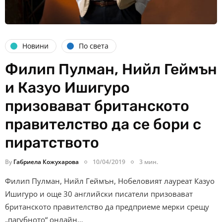
Новини
По света
Филип Пулман, Нийл Геймън
и Казуо Ишигуро
призовават британското
правителство да се бори с
пиратството
By
Габриела Кожухарова
10/04/2019
3 мин.
Филип Пулман, Нийл Геймън, Нобеловият лауреат Казуо
Ишигуро и още 30 английски писатели призовават
британското правителство да предприеме мерки срещу
„пагубното“ онлайн…