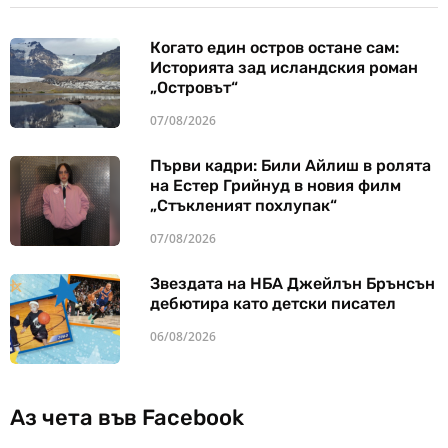
Когато един остров остане сам:
Историята зад исландския роман
„Островът“
07/08/2026
Първи кадри: Били Айлиш в ролята
на Естер Грийнуд в новия филм
„Стъкленият похлупак“
07/08/2026
Звездата на НБА Джейлън Брънсън
дебютира като детски писател
06/08/2026
Аз чета във Facebook