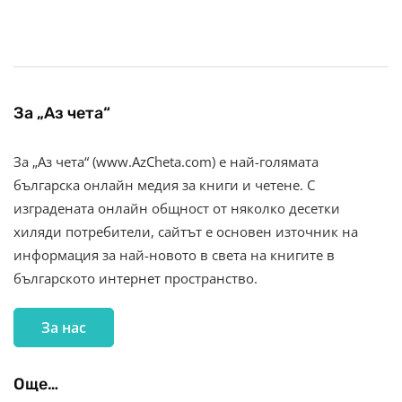
За „Аз чета“
За „Аз чета“ (www.AzCheta.com) е най-голямата
българска онлайн медия за книги и четене. С
изградената онлайн общност от няколко десетки
хиляди потребители, сайтът е основен източник на
информация за най-новото в света на книгите в
българското интернет пространство.
За нас
Още…