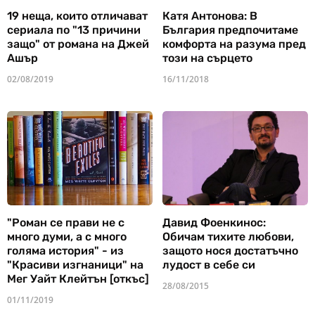
19 неща, които отличават
Катя Антонова: В
сериала по "13 причини
България предпочитаме
защо" от романа на Джей
комфорта на разума пред
Ашър
този на сърцето
02/08/2019
16/11/2018
"Роман се прави не с
Давид Фоенкинос:
много думи, а с много
Обичам тихите любови,
голяма история" - из
защото нося достатъчно
"Красиви изгнаници" на
лудост в себе си
Мег Уайт Клейтън [откъс]
28/08/2015
01/11/2019