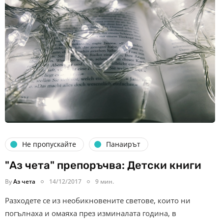
Не пропускайте
Панаирът
"Аз чета" препоръчва: Детски книги
By
Аз чета
14/12/2017
9 мин.
Разходете се из необикновените светове, които ни
погълнаха и омаяха през изминалата година, в