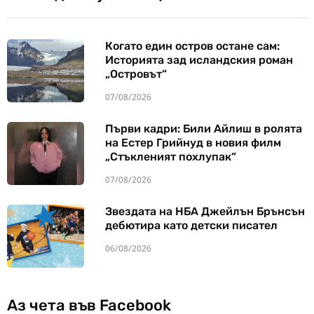
Когато един остров остане сам:
Историята зад исландския роман
„Островът“
07/08/2026
Първи кадри: Били Айлиш в ролята
на Естер Грийнуд в новия филм
„Стъкленият похлупак“
07/08/2026
Звездата на НБА Джейлън Брънсън
дебютира като детски писател
06/08/2026
Аз чета във Facebook