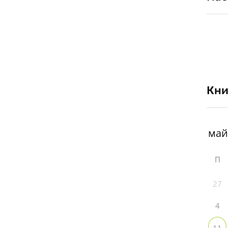
Кни
П
27
4
11