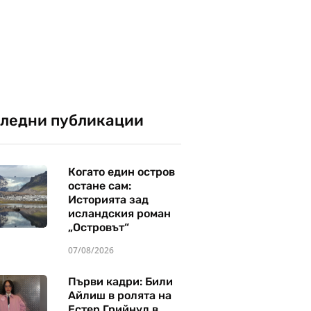
ледни публикации
Когато един остров
остане сам:
Историята зад
исландския роман
„Островът“
07/08/2026
Първи кадри: Били
Айлиш в ролята на
Естер Грийнуд в