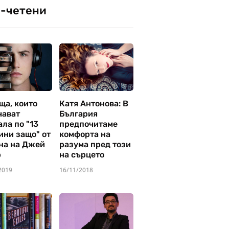
-четени
ща, които
Катя Антонова: В
чават
България
ла по "13
предпочитаме
ини защо" от
комфорта на
на на Джей
разума пред този
р
на сърцето
2019
16/11/2018