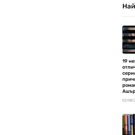
Най
19 не
отли
сериа
прич
рома
Ашъ
02/08/