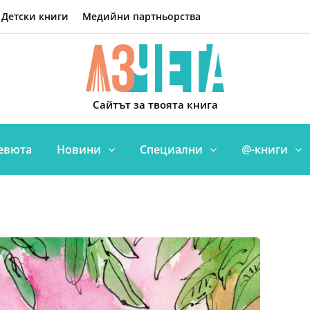
Детски книги
Медийни партньорства
Сайтът за твоята книга
евюта
Новини
Специални
@-книги