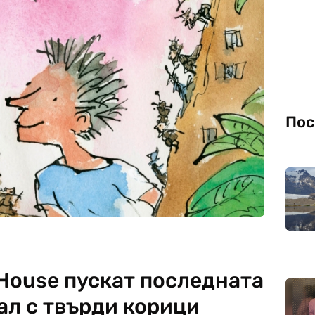
Пос
House пускат последната
ал с твърди корици