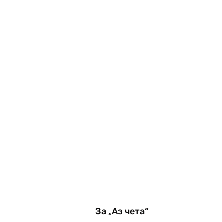
За „Аз чета“