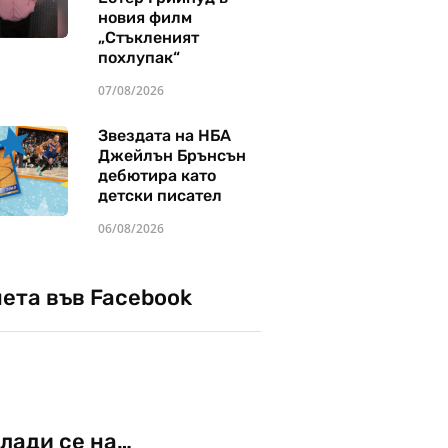
новия филм
„Стъкленият
похлупак“
07/08/2026
Звездата на НБА
Джейлън Брънсън
дебютира като
детски писател
06/08/2026
чета във Facebook
лади се на…