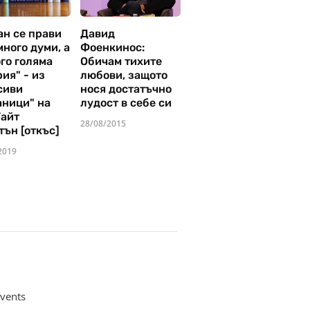
ан се прави
Давид
много думи, а
Фоенкинос:
го голяма
Обичам тихите
ия" - из
любови, защото
сиви
нося достатъчно
аници" на
лудост в себе си
Уайт
28/08/2015
тън [откъс]
2019
vents