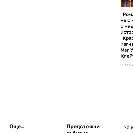
"Ром
не с 
с мно
истор
"Кра
изгн
Мег 
Клей
01/11/
Още…
Предстоящи
No e