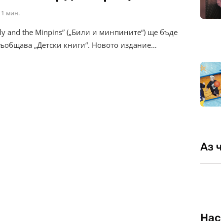
1 мин.
ly and the Minpins” („Били и минпините“) ще бъде
съобщава „Детски книги“. Новото издание…
Аз 
Нас