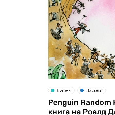
Новини
По света
Penguin Random 
книга на Роалд Д