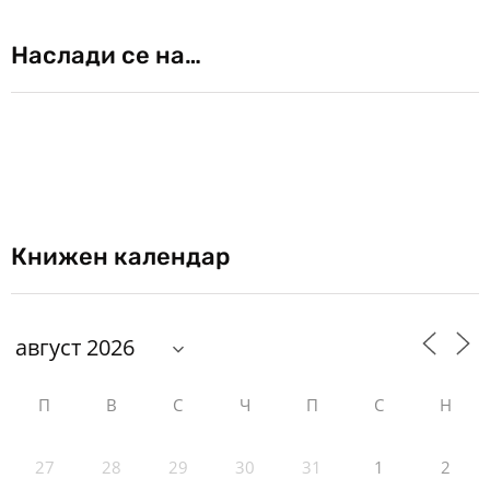
Наслади се на…
Книжен календар
П
В
С
Ч
П
С
Н
27
28
29
30
31
1
2