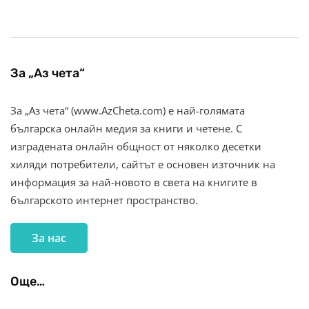
За „Аз чета“
За „Аз чета“ (www.AzCheta.com) е най-голямата
българска онлайн медия за книги и четене. С
изградената онлайн общност от няколко десетки
хиляди потребители, сайтът е основен източник на
информация за най-новото в света на книгите в
българското интернет пространство.
За нас
Още…