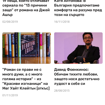
19 неща, които отличават
Катя Антонова: В
сериала по "13 причини
България предпочитаме
защо" от романа на Джей
комфорта на разума пред
Ашър
този на сърцето
02/08/2019
16/11/2018
"Роман се прави не с
Давид Фоенкинос:
много думи, а с много
Обичам тихите любови,
голяма история" - из
защото нося достатъчно
"Красиви изгнаници" на
лудост в себе си
Мег Уайт Клейтън [откъс]
28/08/2015
01/11/2019