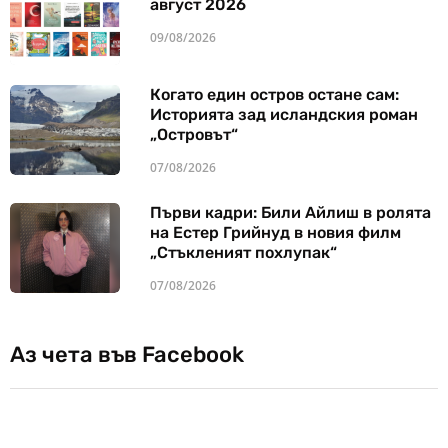
август 2026
09/08/2026
Когато един остров остане сам:
Историята зад исландския роман
„Островът“
07/08/2026
Първи кадри: Били Айлиш в ролята
на Естер Грийнуд в новия филм
„Стъкленият похлупак“
07/08/2026
Аз чета във Facebook