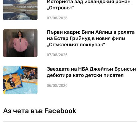
Историята зад исландския роман
„Островът“
07/08/2026
Първи кадри: Били Айлиш в ролята
на Естер Грийнуд в новия филм
„Стъкленият похлупак“
07/08/2026
Звездата на НБА Джейлън Брънсън
дебютира като детски писател
06/08/2026
Аз чета във Facebook