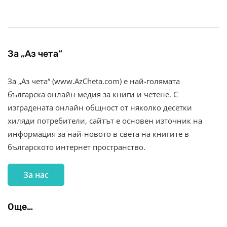
За „Аз чета“
За „Аз чета“ (www.AzCheta.com) е най-голямата
българска онлайн медия за книги и четене. С
изградената онлайн общност от няколко десетки
хиляди потребители, сайтът е основен източник на
информация за най-новото в света на книгите в
българското интернет пространство.
За нас
Още…