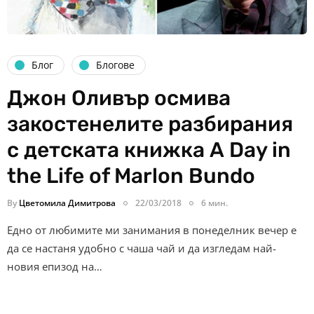
Блог
Блогове
Джон Оливър осмива
закостенелите разбирания
с детската книжка А Day in
the Life of Marlon Bundo
By
Цветомила Димитрова
22/03/2018
6 мин.
Едно от любимите ми занимания в понеделник вечер е
да се настаня удобно с чаша чай и да изгледам най-
новия епизод на…