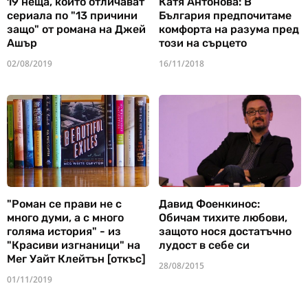
19 неща, които отличават
Катя Антонова: В
сериала по "13 причини
България предпочитаме
защо" от романа на Джей
комфорта на разума пред
Ашър
този на сърцето
02/08/2019
16/11/2018
"Роман се прави не с
Давид Фоенкинос:
много думи, а с много
Обичам тихите любови,
голяма история" - из
защото нося достатъчно
"Красиви изгнаници" на
лудост в себе си
Мег Уайт Клейтън [откъс]
28/08/2015
01/11/2019