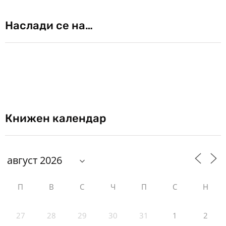
Наслади се на…
Книжен календар
П
В
С
Ч
П
С
Н
27
28
29
30
31
1
2