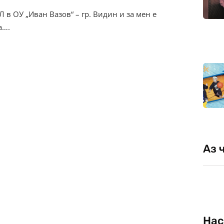
 в ОУ „Иван Вазов“ – гр. Видин и за мен е
а….
Аз 
Нас