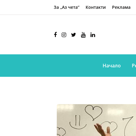
За „Аз чета“
Контакти
Реклама
Начало
Р