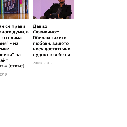
ан се прави
Давид
много думи, а
Фоенкинос:
го голяма
Обичам тихите
ия" - из
любови, защото
сиви
нося достатъчно
аници" на
лудост в себе си
Уайт
28/08/2015
тън [откъс]
2019