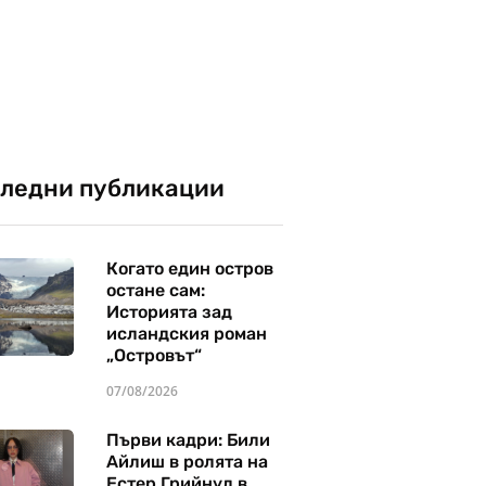
ледни публикации
Когато един остров
остане сам:
Историята зад
исландския роман
„Островът“
07/08/2026
Първи кадри: Били
Айлиш в ролята на
Естер Грийнуд в