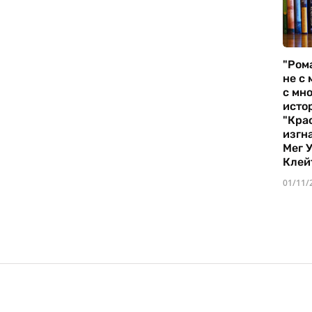
"Ром
не с 
с мно
истор
"Кра
изгн
Мег 
Клей
01/11/