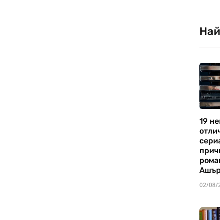
Най
19 не
отли
сериа
прич
рома
Ашъ
02/08/