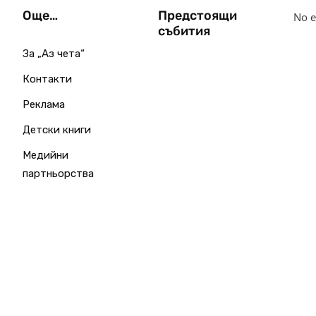
Още…
Предстоящи
No e
събития
За „Аз чета“
Контакти
Реклама
Детски книги
Медийни
партньорства