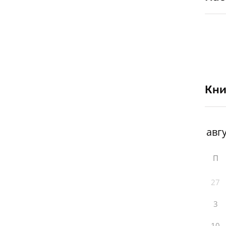
Кни
П
27
3
10