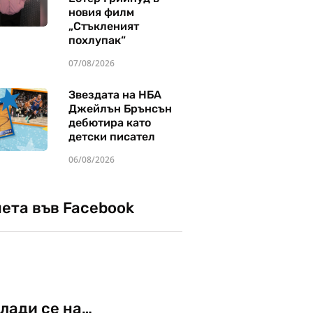
новия филм
„Стъкленият
похлупак“
07/08/2026
Звездата на НБА
Джейлън Брънсън
дебютира като
детски писател
06/08/2026
чета във Facebook
лади се на…