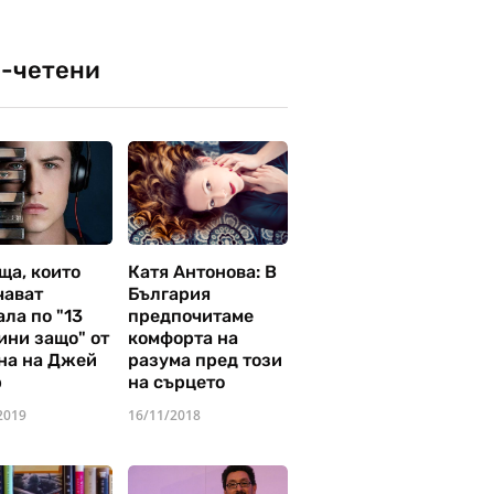
-четени
ща, които
Катя Антонова: В
чават
България
ла по "13
предпочитаме
ини защо" от
комфорта на
на на Джей
разума пред този
р
на сърцето
2019
16/11/2018