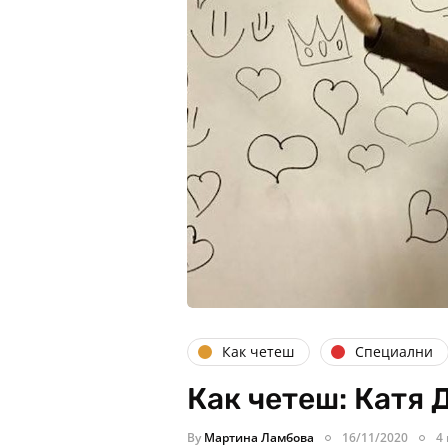
Как четеш
Специални
Как четеш: Катя 
By
Мартина Ламбова
16/11/2020
4