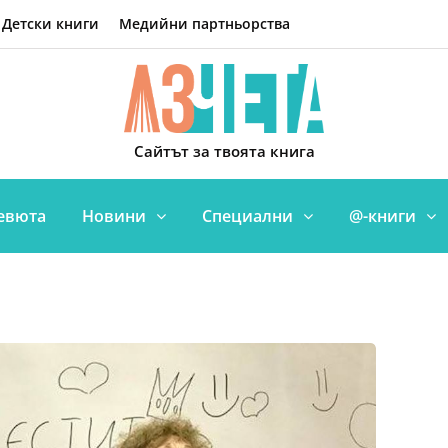
Детски книги
Медийни партньорства
Сайтът за твоята книга
евюта
Новини
Специални
@-книги