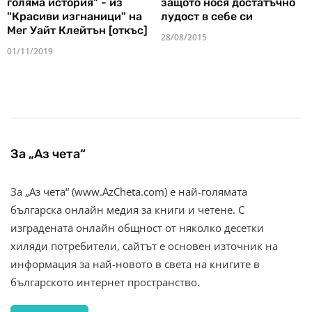
голяма история" - из
защото нося достатъчно
"Красиви изгнаници" на
лудост в себе си
Мег Уайт Клейтън [откъс]
28/08/2015
01/11/2019
За „Аз чета“
За „Аз чета“ (www.AzCheta.com) е най-голямата
българска онлайн медия за книги и четене. С
изградената онлайн общност от няколко десетки
хиляди потребители, сайтът е основен източник на
информация за най-новото в света на книгите в
българското интернет пространство.