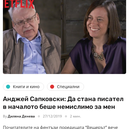
Книги и кино
Специални
Анджей Сапковски: Да стана писател
в началото беше немислимо за мен
By
Диляна Денева
27/12/2019
2 мин.
Почитателите на фентъзи поредицата “Вещерът” вече