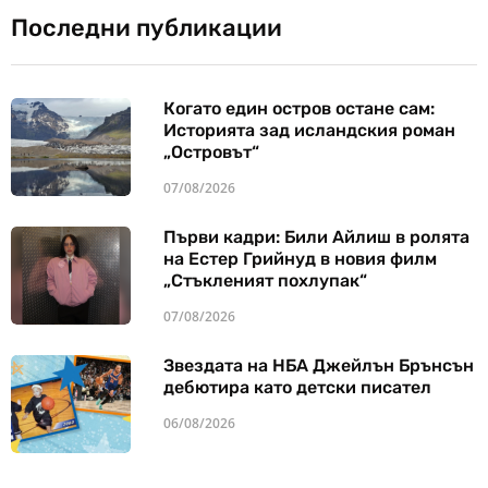
Последни публикации
Когато един остров остане сам:
Историята зад исландския роман
„Островът“
07/08/2026
Първи кадри: Били Айлиш в ролята
на Естер Грийнуд в новия филм
„Стъкленият похлупак“
07/08/2026
Звездата на НБА Джейлън Брънсън
дебютира като детски писател
06/08/2026