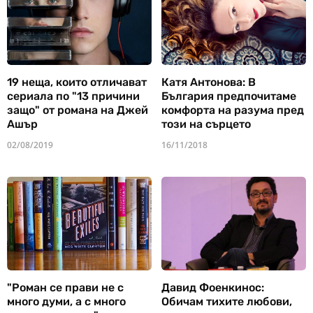
19 неща, които отличават
Катя Антонова: В
сериала по "13 причини
България предпочитаме
защо" от романа на Джей
комфорта на разума пред
Ашър
този на сърцето
02/08/2019
16/11/2018
"Роман се прави не с
Давид Фоенкинос:
много думи, а с много
Обичам тихите любови,