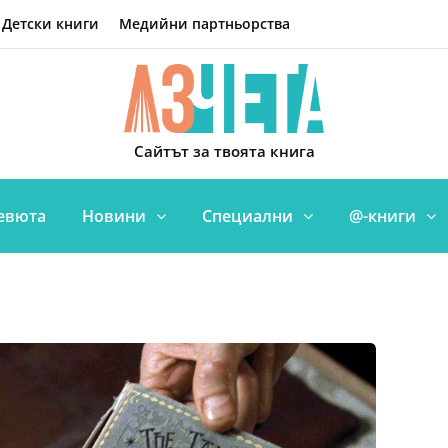
Детски книги
Медийни партньорства
Сайтът за твоята книга
евюта
Новини
Специални
@-книги