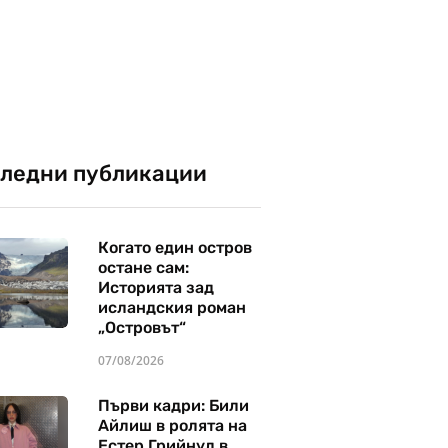
ледни публикации
Когато един остров
остане сам:
Историята зад
исландския роман
„Островът“
07/08/2026
Първи кадри: Били
Айлиш в ролята на
Естер Грийнуд в