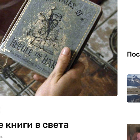
Пос
е книги в света
н.