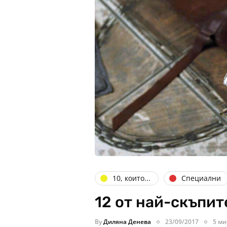
10, които...
Специални
12 от най-скъпит
By
Диляна Денева
23/09/2017
5 ми