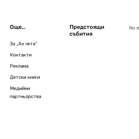
Още…
Предстоящи
No e
събития
За „Аз чета“
Контакти
Реклама
Детски книги
Медийни
партньорства