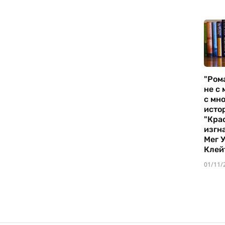
"Ром
не с 
с мно
истор
"Кра
изгн
Мег 
Клей
01/11/