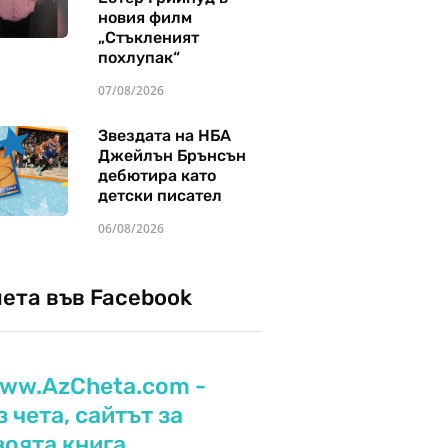
новия филм
„Стъкленият
похлупак“
07/08/2026
Звездата на НБА
Джейлън Брънсън
дебютира като
детски писател
06/08/2026
чета във Facebook
ww.AzCheta.com -
з чета, сайтът за
воята книга