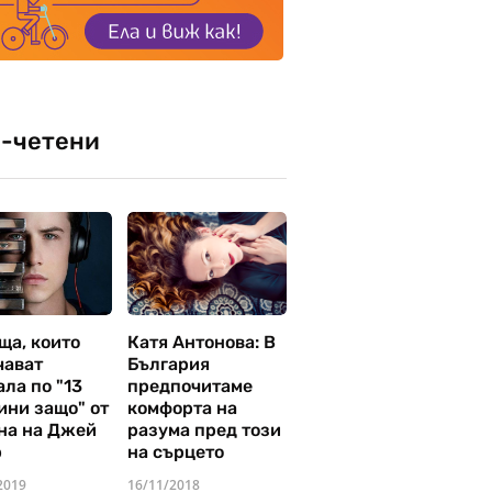
-четени
ща, които
Катя Антонова: В
чават
България
ла по "13
предпочитаме
ини защо" от
комфорта на
на на Джей
разума пред този
р
на сърцето
2019
16/11/2018