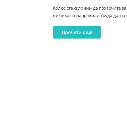
Колко сте склонни да похарчите за
не биха си направили труда да тъ
Прочети още