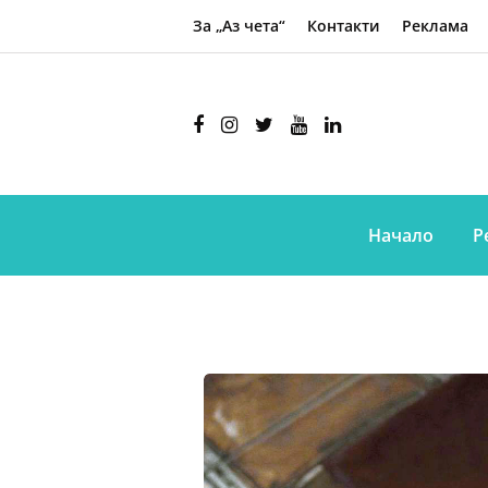
За „Аз чета“
Контакти
Реклама
Начало
Р