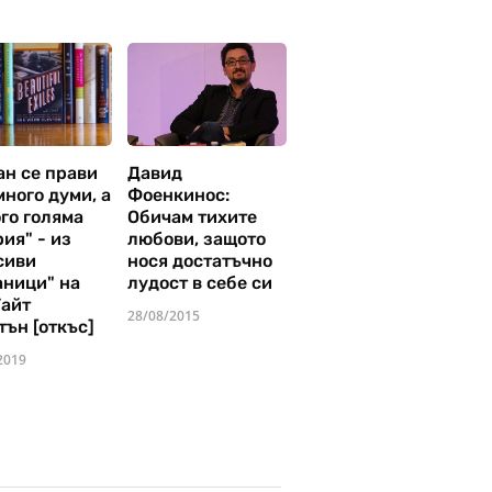
ан се прави
Давид
много думи, а
Фоенкинос:
го голяма
Обичам тихите
ия" - из
любови, защото
сиви
нося достатъчно
аници" на
лудост в себе си
Уайт
28/08/2015
тън [откъс]
2019