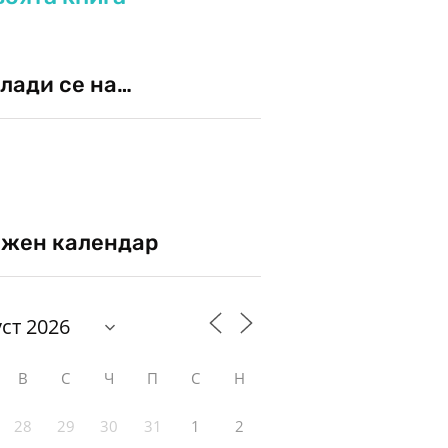
лади се на…
жен календар
В
С
Ч
П
С
Н
28
29
30
31
1
2