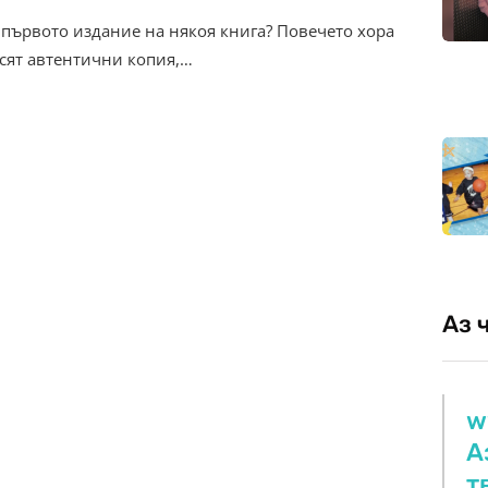
 първото издание на някоя книга? Повечето хора
рсят автентични копия,…
Аз 
w
А
т