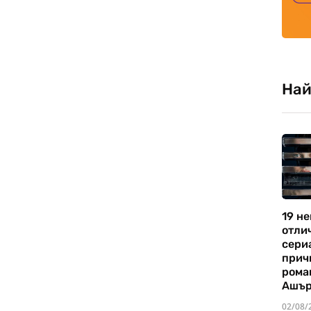
Най
19 не
отли
сериа
прич
рома
Ашъ
02/08/