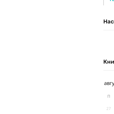
Нас
Кни
П
27