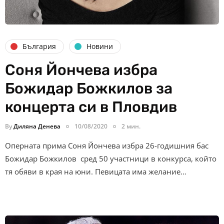
България
Новини
Соня Йончева избра
Божидар Божкилов за
концерта си в Пловдив
By
Диляна Денева
10/08/2020
2 мин.
Оперната прима Соня Йончева избра 26-годишния бас
Божидар Божкилов сред 50 участници в конкурса, който
тя обяви в края на юни. Певицата има желание…