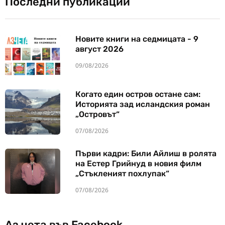
Последни публикации
Новите книги на седмицата - 9
август 2026
09/08/2026
Когато един остров остане сам:
Историята зад исландския роман
„Островът“
07/08/2026
Първи кадри: Били Айлиш в ролята
на Естер Грийнуд в новия филм
„Стъкленият похлупак“
07/08/2026
Аз чета във Facebook