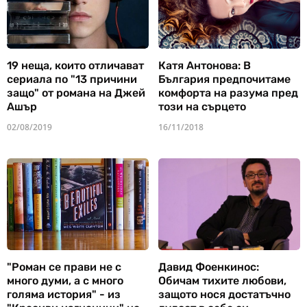
19 неща, които отличават
Катя Антонова: В
сериала по "13 причини
България предпочитаме
защо" от романа на Джей
комфорта на разума пред
Ашър
този на сърцето
02/08/2019
16/11/2018
"Роман се прави не с
Давид Фоенкинос:
много думи, а с много
Обичам тихите любови,
голяма история" - из
защото нося достатъчно