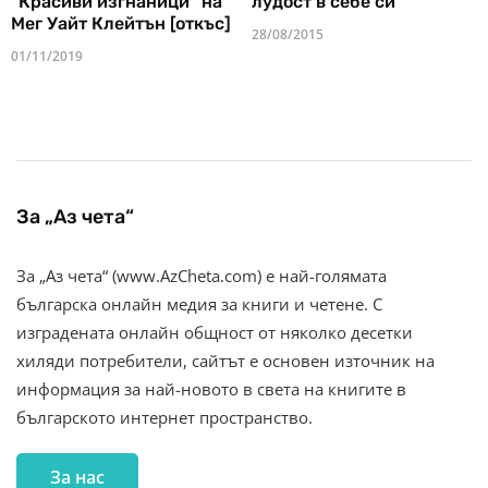
"Красиви изгнаници" на
лудост в себе си
Мег Уайт Клейтън [откъс]
28/08/2015
01/11/2019
За „Аз чета“
За „Аз чета“ (www.AzCheta.com) е най-голямата
българска онлайн медия за книги и четене. С
изградената онлайн общност от няколко десетки
хиляди потребители, сайтът е основен източник на
информация за най-новото в света на книгите в
българското интернет пространство.
За нас