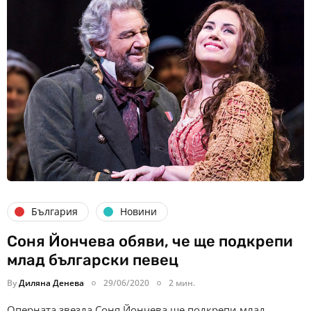
България
Новини
Соня Йончева обяви, че ще подкрепи
млад български певец
By
Диляна Денева
29/06/2020
2 мин.
Оперната звезда Соня Йончева ще подкрепи млад