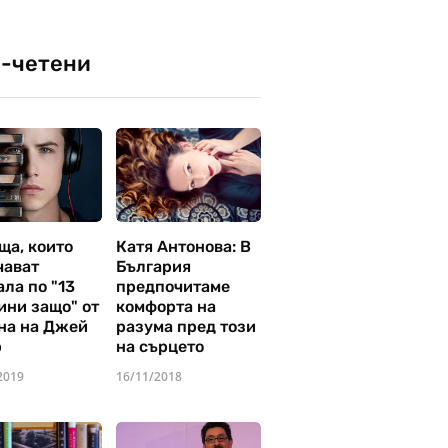
-четени
ща, които
Катя Антонова: В
чават
България
ла по "13
предпочитаме
ини защо" от
комфорта на
на на Джей
разума пред този
р
на сърцето
2019
16/11/2018