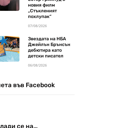
новия филм
„Стъкленият
похлупак“
07/08/2026
Звездата на НБА
Джейлън Брънсън
дебютира като
детски писател
06/08/2026
чета във Facebook
лади се на…