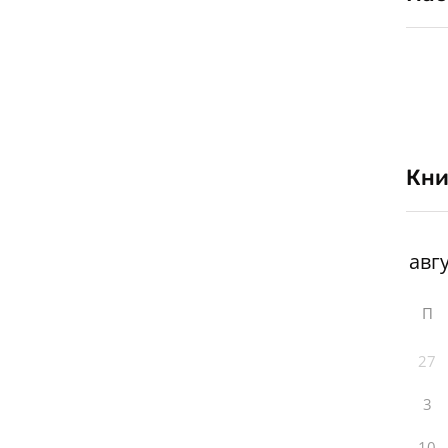
Кни
П
27
3
10