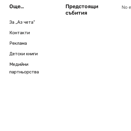
Още…
Предстоящи
No e
събития
За „Аз чета“
Контакти
Реклама
Детски книги
Медийни
партньорства