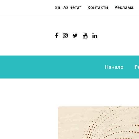
За „Аз чета“
Контакти
Реклама
Начало
Р