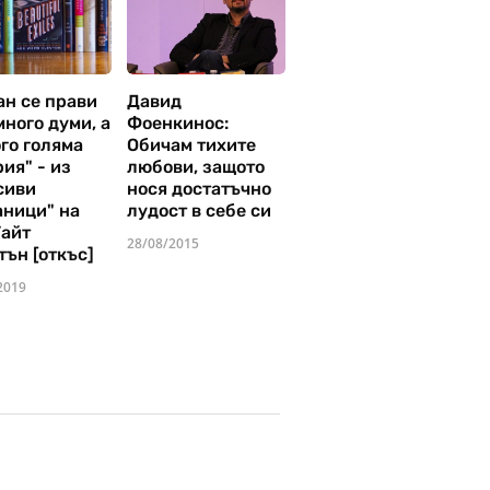
ан се прави
Давид
много думи, а
Фоенкинос:
го голяма
Обичам тихите
ия" - из
любови, защото
сиви
нося достатъчно
аници" на
лудост в себе си
Уайт
28/08/2015
тън [откъс]
2019