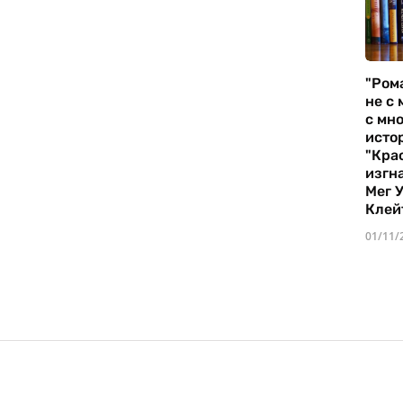
"Ром
не с 
с мно
истор
"Кра
изгн
Мег 
Клей
01/11/