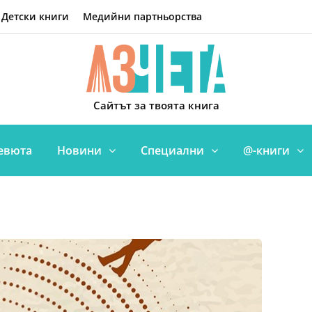
Детски книги
Медийни партньорства
Сайтът за твоята книга
евюта
Новини
Специални
@-книги