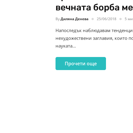
вечната борба м
By
Диляна Денева
25/06/2018
5 ми
Напоследък наблюдавам тенденция 
нехудожествени заглавия, които п
науката…
Прочети още