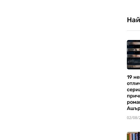
Най
19 не
отли
сериа
прич
рома
Ашъ
02/08/