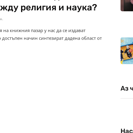
ежду религия и наука?
н.
на книжния пазар у нас да се издават
о достъпен начин синтезират дадена област от
Аз 
Нас