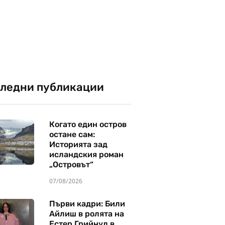
ледни публикации
Когато един остров
остане сам:
Историята зад
исландския роман
„Островът“
07/08/2026
Първи кадри: Били
Айлиш в ролята на
Естер Грийнуд в