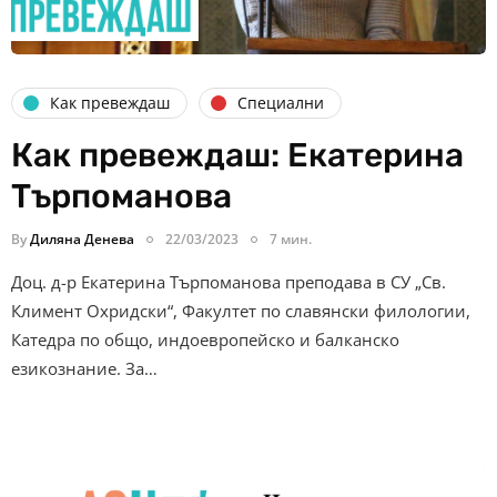
Как превеждаш
Специални
Как превеждаш: Екатерина
Търпоманова
By
Диляна Денева
22/03/2023
7 мин.
Доц. д-р Екатерина Търпоманова преподава в СУ „Св.
Климент Охридски“, Факултет по славянски филологии,
Катедра по общо, индоевропейско и балканско
езикознание. За…