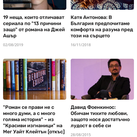
19 неща, които отличават
Катя Антонова: В
сериала по "13 причини
България предпочитаме
защо" от романа на Джей
комфорта на разума пред
Ашър
този на сърцето
02/08/2019
16/11/2018
"Роман се прави не с
Давид Фоенкинос:
много думи, а с много
Обичам тихите любови,
голяма история" - из
защото нося достатъчно
"Красиви изгнаници" на
лудост в себе си
Мег Уайт Клейтън [откъс]
28/08/2015