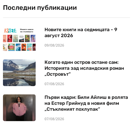
Последни публикации
Новите книги на седмицата - 9
август 2026
09/08/2026
Когато един остров остане сам:
Историята зад исландския роман
„Островът“
07/08/2026
Първи кадри: Били Айлиш в ролята
на Естер Грийнуд в новия филм
„Стъкленият похлупак“
07/08/2026