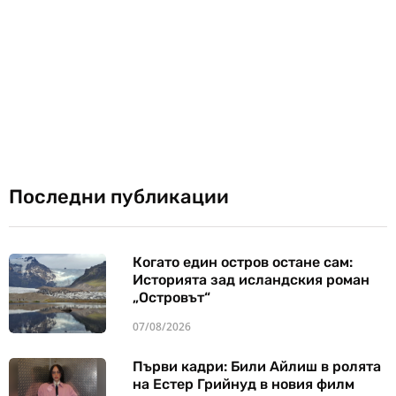
Последни публикации
Когато един остров остане сам:
Историята зад исландския роман
„Островът“
07/08/2026
Първи кадри: Били Айлиш в ролята
на Естер Грийнуд в новия филм