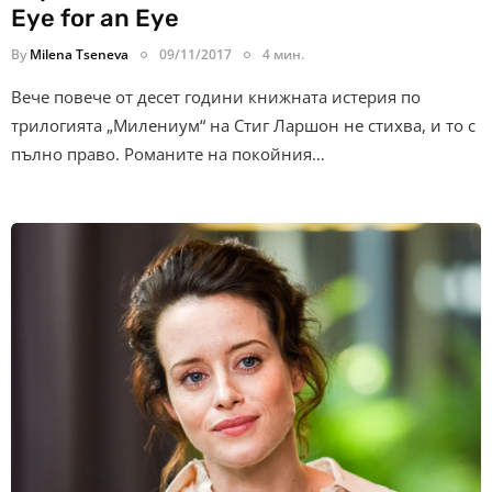
Eye for an Eye
By
Milena Tseneva
09/11/2017
4 мин.
Вече повече от десет години книжната истерия по
трилогията „Милениум“ на Стиг Ларшон не стихва, и то с
пълно право. Романите на покойния…