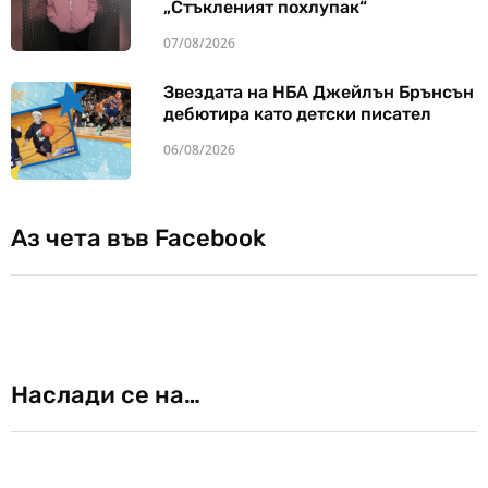
„Стъкленият похлупак“
07/08/2026
Звездата на НБА Джейлън Брънсън
дебютира като детски писател
06/08/2026
Аз чета във Facebook
Наслади се на…