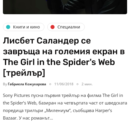
Книги и кино
Специални
Лисбет Саландер се
завръща на големия екран в
The Girl in the Spider's Web
[трейлър]
By
Габриела Кожухарова
11/06/2018
2 мин.
Sony Pictures пусна първия трейлър на филма The Girl in
the Spider’s Web, базиран на четвъртата част от шведската
поредица трилъри „Милениум“, съобщава Harper’s
Bazaar. У нас романът…