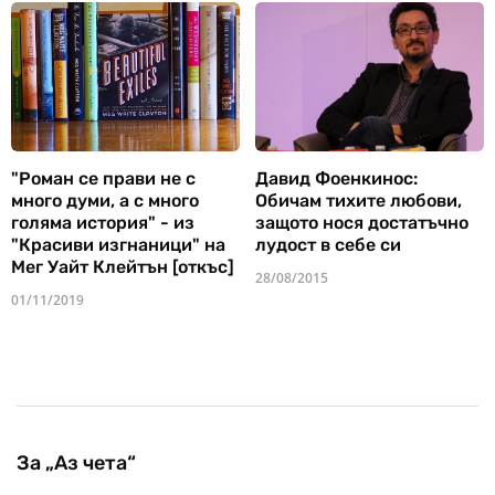
"Роман се прави не с
Давид Фоенкинос:
много думи, а с много
Обичам тихите любови,
голяма история" - из
защото нося достатъчно
"Красиви изгнаници" на
лудост в себе си
Мег Уайт Клейтън [откъс]
28/08/2015
01/11/2019
За „Аз чета“