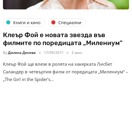
Книги и кино
Специални
Клеър Фой е новата звезда във
филмите по поредицата „Милениум“
By
Диляна Денева
17/09/2017
2 мин.
Клеър Фой ще влезе в ролята на хакерката Лисбет
Саландер в четвъртия филм от поредицата „Милениум“ –
„The Girl in the Spider’s…