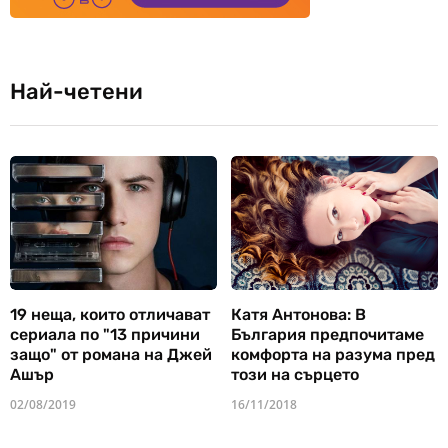
Най-четени
19 неща, които отличават
Катя Антонова: В
сериала по "13 причини
България предпочитаме
защо" от романа на Джей
комфорта на разума пред
Ашър
този на сърцето
02/08/2019
16/11/2018