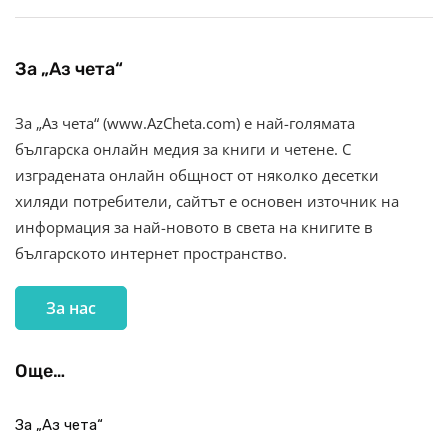
За „Аз чета“
За „Аз чета“ (www.AzCheta.com) е най-голямата
българска онлайн медия за книги и четене. С
изградената онлайн общност от няколко десетки
хиляди потребители, сайтът е основен източник на
информация за най-новото в света на книгите в
българското интернет пространство.
За нас
Още…
За „Аз чета“