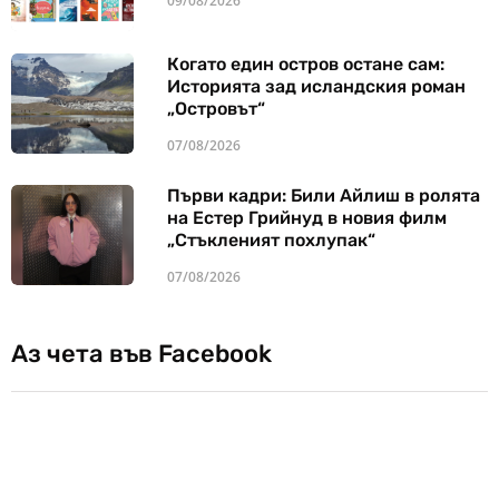
09/08/2026
Когато един остров остане сам:
Историята зад исландския роман
„Островът“
07/08/2026
Първи кадри: Били Айлиш в ролята
на Естер Грийнуд в новия филм
„Стъкленият похлупак“
07/08/2026
Аз чета във Facebook