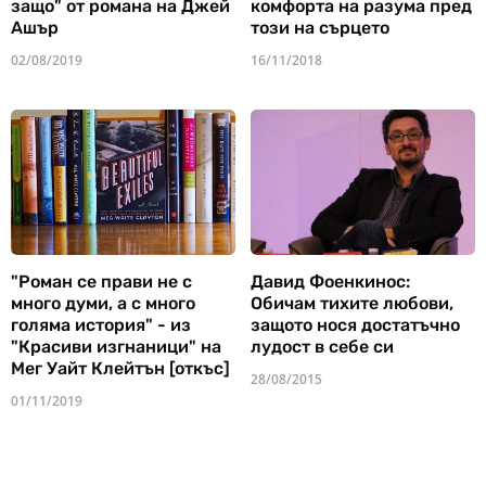
защо" от романа на Джей
комфорта на разума пред
Ашър
този на сърцето
02/08/2019
16/11/2018
"Роман се прави не с
Давид Фоенкинос:
много думи, а с много
Обичам тихите любови,
голяма история" - из
защото нося достатъчно
"Красиви изгнаници" на
лудост в себе си
Мег Уайт Клейтън [откъс]
28/08/2015
01/11/2019