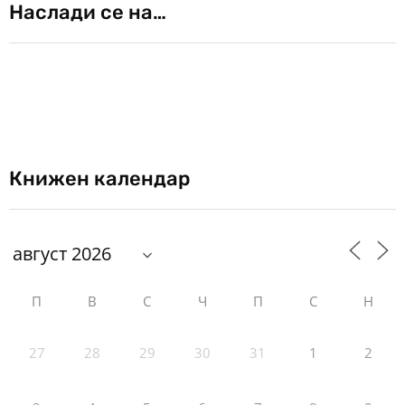
Наслади се на…
Книжен календар
П
В
С
Ч
П
С
Н
27
28
29
30
31
1
2