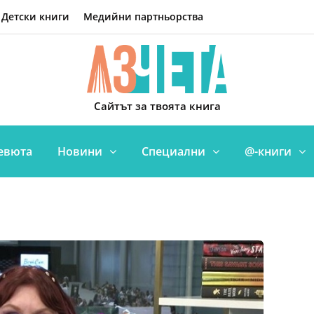
Детски книги
Медийни партньорства
Сайтът за твоята книга
евюта
Новини
Специални
@-книги