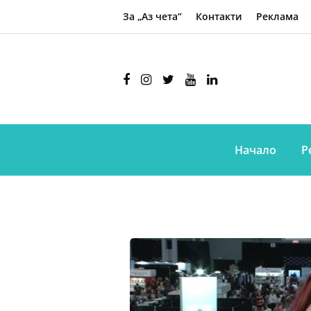
За „Аз чета“
Контакти
Реклама
Начало
Р