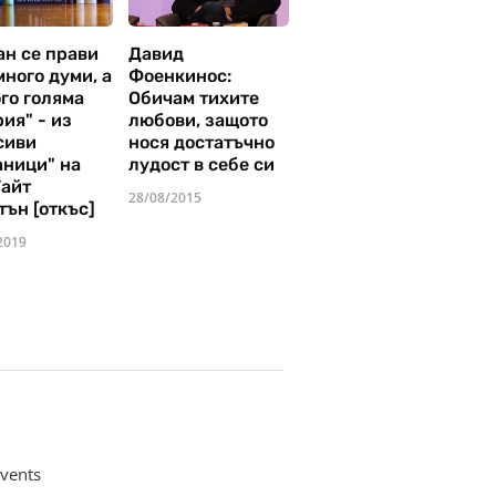
ан се прави
Давид
много думи, а
Фоенкинос:
го голяма
Обичам тихите
ия" - из
любови, защото
сиви
нося достатъчно
аници" на
лудост в себе си
Уайт
28/08/2015
тън [откъс]
2019
vents