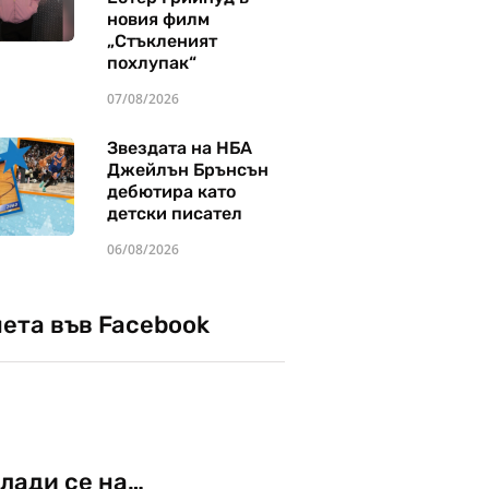
новия филм
„Стъкленият
похлупак“
07/08/2026
Звездата на НБА
Джейлън Брънсън
дебютира като
детски писател
06/08/2026
чета във Facebook
лади се на…