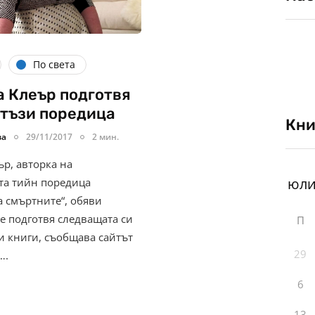
По света
 Клеър подготвя
тъзи поредица
Кни
ва
29/11/2017
2 мин.
ър, авторка на
та тийн поредица
а смъртните“, обяви
е подготвя следващата си
П
и книги, съобщава сайтът
29
….
6
13