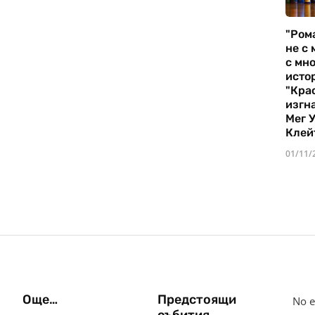
"Ром
не с 
с мно
истор
"Кра
изгн
Мег 
Клей
01/11/
Още…
Предстоящи
No e