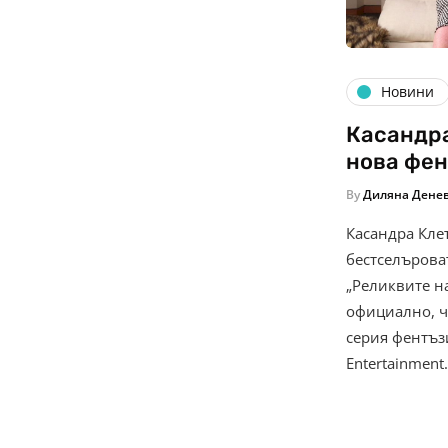
Новини
Касандра
нова фен
By
Диляна Дене
Касандра Кле
бестселърова
„Реликвите н
официално, ч
серия фентъз
Entertainment