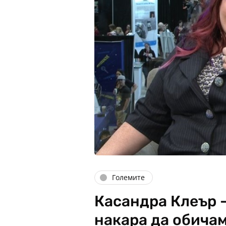
Големите
Касандра Клеър -
накара да обичам