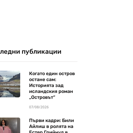
ледни публикации
Когато един остров
остане сам:
Историята зад
исландския роман
„Островът“
07/08/2026
Първи кадри: Били
Айлиш в ролята на
Естер Грийнуд в