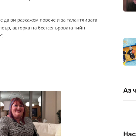
е да ви разкажем повече и за талантливата
леър, авторка на бестселъровата тийн
“,…
Аз 
Нас