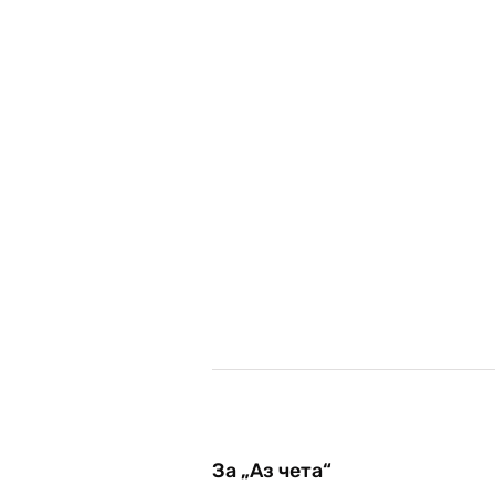
За „Аз чета“