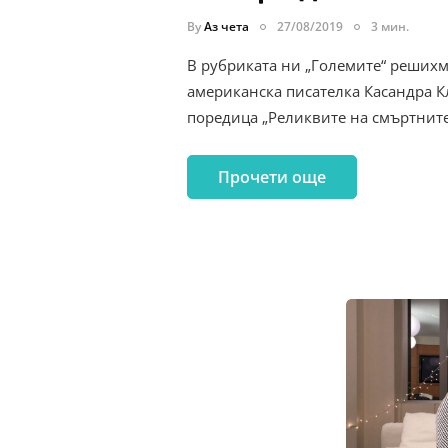
By
Аз чета
27/08/2019
3 мин.
В рубриката ни „Големите“ решихм
американска писателка Касандра К
поредица „Реликвите на смъртните
Прочети още