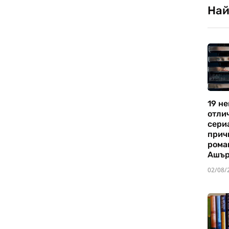
Най
19 не
отли
сериа
прич
рома
Ашъ
02/08/