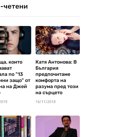
-четени
ща, които
Катя Антонова: В
чават
България
ла по "13
предпочитаме
ини защо" от
комфорта на
на на Джей
разума пред този
р
на сърцето
2019
16/11/2018