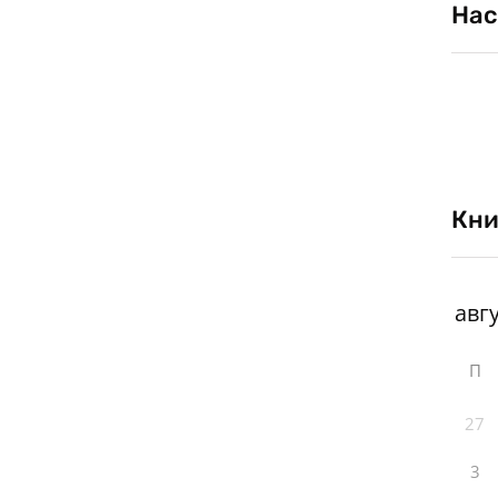
Нас
Кни
П
27
3