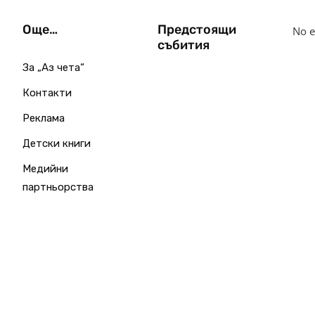
Още…
Предстоящи
No e
събития
За „Аз чета“
Контакти
Реклама
Детски книги
Медийни
партньорства