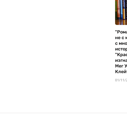
"Ром
не с 
с мно
истор
"Кра
изгн
Мег 
Клей
01/11/