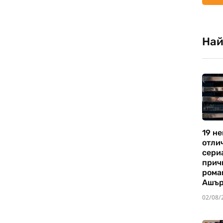
Най
19 не
отли
сериа
прич
рома
Ашъ
02/08/