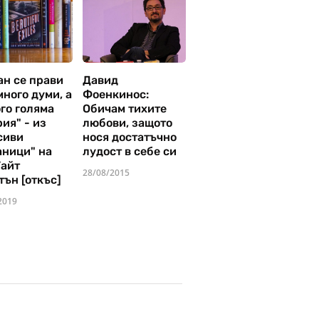
ан се прави
Давид
много думи, а
Фоенкинос:
го голяма
Обичам тихите
ия" - из
любови, защото
сиви
нося достатъчно
аници" на
лудост в себе си
Уайт
28/08/2015
тън [откъс]
2019