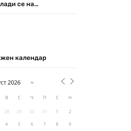
лади се на…
жен календар
В
С
Ч
П
С
Н
28
29
30
31
1
2
4
5
6
7
8
9