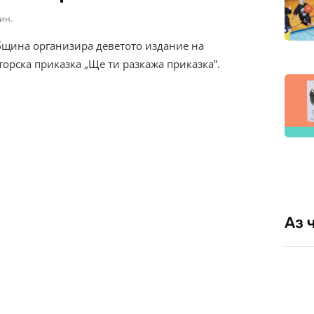
ин.
бщина организира деветото издание на
орска приказка „Ще ти разкажа приказка”.
Аз 