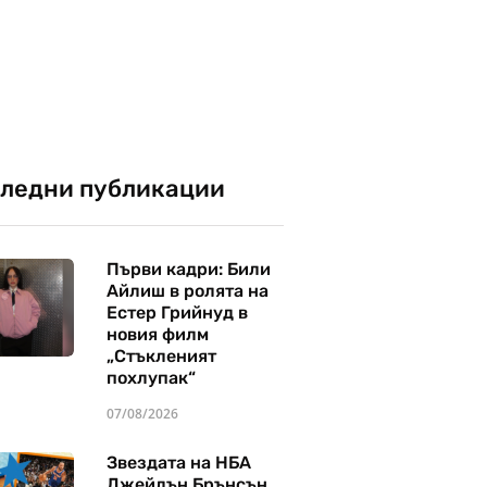
ледни публикации
Първи кадри: Били
Айлиш в ролята на
Естер Грийнуд в
новия филм
„Стъкленият
похлупак“
07/08/2026
Звездата на НБА
Джейлън Брънсън