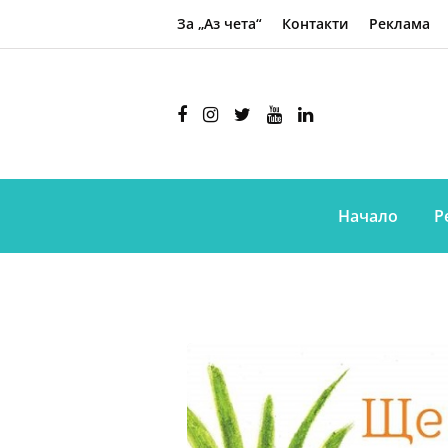
За „Аз чета“
Контакти
Реклама
Начало
Р