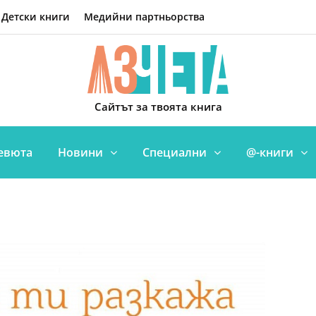
Детски книги
Медийни партньорства
Сайтът за твоята книга
евюта
Новини
Специални
@-книги