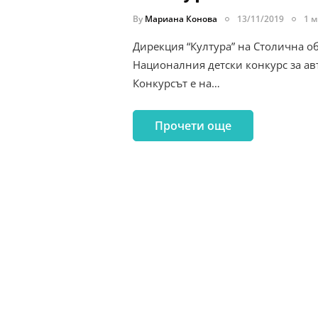
By
Мариана Конова
13/11/2019
1 м
Дирекция “Култура” на Столична о
Националния детски конкурс за авт
Конкурсът е на…
Прочети още