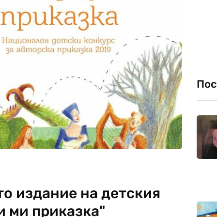
Пос
то издание на детския
и ми приказка"