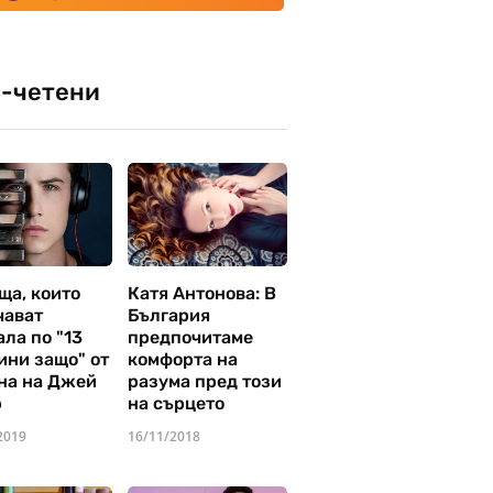
-четени
ща, които
Катя Антонова: В
чават
България
ла по "13
предпочитаме
ини защо" от
комфорта на
на на Джей
разума пред този
р
на сърцето
2019
16/11/2018