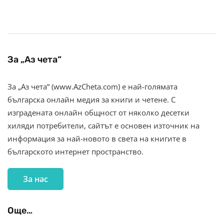
За „Аз чета“
За „Аз чета“ (www.AzCheta.com) е най-голямата
българска онлайн медия за книги и четене. С
изградената онлайн общност от няколко десетки
хиляди потребители, сайтът е основен източник на
информация за най-новото в света на книгите в
българското интернет пространство.
За нас
Още…