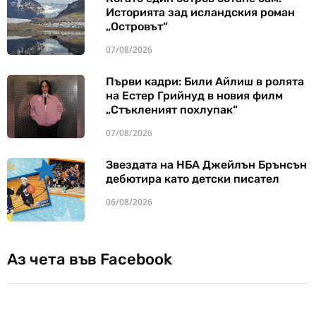
Историята зад исландския роман
„Островът“
07/08/2026
Първи кадри: Били Айлиш в ролята
на Естер Грийнуд в новия филм
„Стъкленият похлупак“
07/08/2026
Звездата на НБА Джейлън Брънсън
дебютира като детски писател
06/08/2026
Аз чета във Facebook