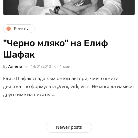
Ревюта
"Черно мляко" на Елиф
Шафак
By
Аз чета
14/01/2013
1 мин.
Елиф Шафак спада към онези автори, чиито книги
действат по формулата „Veni, vidi, vici“. Не мога да намеря
друго име на писател,…
Newer posts