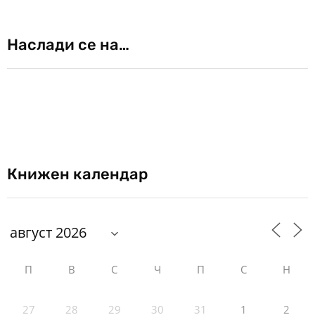
Наслади се на…
Книжен календар
П
В
С
Ч
П
С
Н
27
28
29
30
31
1
2