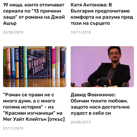
19 неща, които отличават
Катя Антонова: В
сериала по "13 причини
България предпочитаме
защо" от романа на Джей
комфорта на разума пред
Ашър
този на сърцето
02/08/2019
16/11/2018
"Роман се прави не с
Давид Фоенкинос:
много думи, а с много
Обичам тихите любови,
голяма история" - из
защото нося достатъчно
"Красиви изгнаници" на
лудост в себе си
Мег Уайт Клейтън [откъс]
28/08/2015
01/11/2019