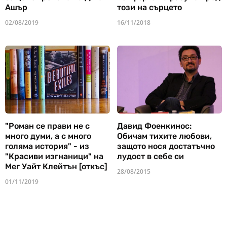
Ашър
този на сърцето
02/08/2019
16/11/2018
"Роман се прави не с
Давид Фоенкинос:
много думи, а с много
Обичам тихите любови,
голяма история" - из
защото нося достатъчно
"Красиви изгнаници" на
лудост в себе си
Мег Уайт Клейтън [откъс]
28/08/2015
01/11/2019