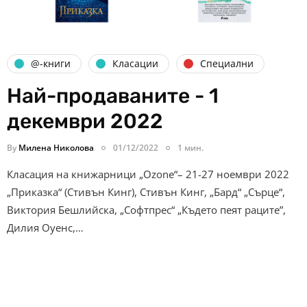
@-книги
Класации
Специални
Най-продаваните - 1
декември 2022
By
Милена Николова
01/12/2022
1 мин.
Класация на книжарници „Ozone“– 21-27 ноември 2022
„Приказка“ (Стивън Кинг), Стивън Кинг, „Бард“ „Сърце“,
Виктория Бешлийска, „Софтпрес“ „Където пеят раците”,
Дилия Оуенс,…