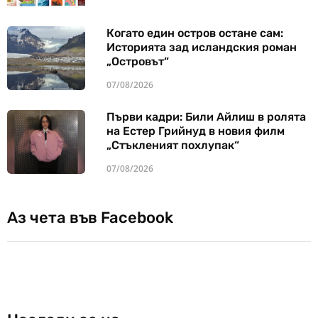
Когато един остров остане сам:
Историята зад исландския роман
„Островът“
07/08/2026
Първи кадри: Били Айлиш в ролята
на Естер Грийнуд в новия филм
„Стъкленият похлупак“
07/08/2026
Аз чета във Facebook