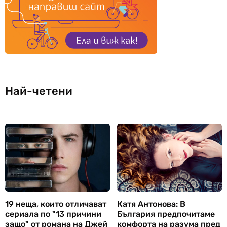
Най-четени
19 неща, които отличават
Катя Антонова: В
сериала по "13 причини
България предпочитаме
защо" от романа на Джей
комфорта на разума пред