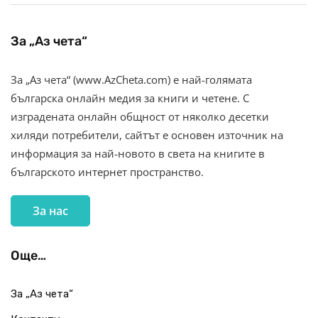
За „Аз чета“
За „Аз чета“ (www.AzCheta.com) е най-голямата
българска онлайн медия за книги и четене. С
изградената онлайн общност от няколко десетки
хиляди потребители, сайтът е основен източник на
информация за най-новото в света на книгите в
българското интернет пространство.
За нас
Още…
За „Аз чета“