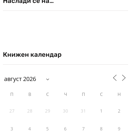
Наслади се на…
Книжен календар
П
В
С
Ч
П
С
Н
27
28
29
30
31
1
2
3
4
5
6
7
8
9