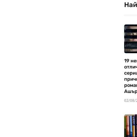
Най
19 не
отли
сериа
прич
рома
Ашъ
02/08/