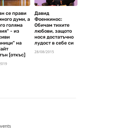
ан се прави
Давид
много думи, а
Фоенкинос:
го голяма
Обичам тихите
ия" - из
любови, защото
сиви
нося достатъчно
аници" на
лудост в себе си
Уайт
28/08/2015
тън [откъс]
2019
vents