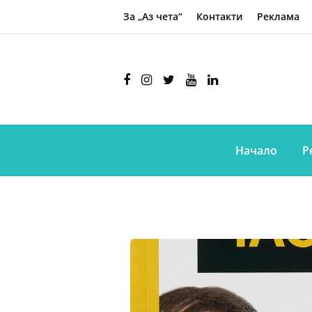
За „Аз чета“
Контакти
Реклама
Начало
Р