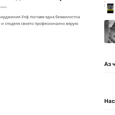
 мин.
 Вирджиния Улф поставя една безмилостна
 и споделя своето професионално верую:
Аз 
Нас