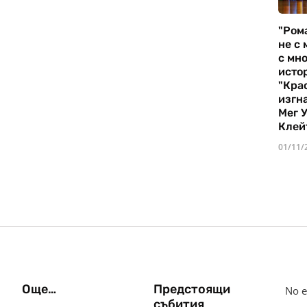
"Ром
не с 
с мно
истор
"Кра
изгн
Мег 
Клей
01/11/
Още…
Предстоящи
No e
събития