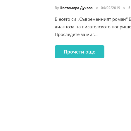
By
Цветомира Дукова
04/02/2019
5
В есето си „Съвременният роман“
диагноза на писателското поприще
Проследете за миг…
Прочети още