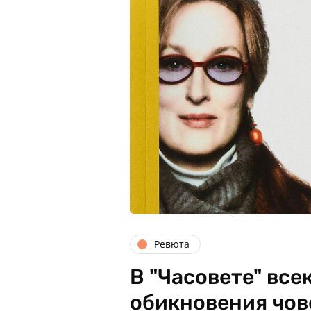
Ревюта
В "Часовете" все
обикновения чове