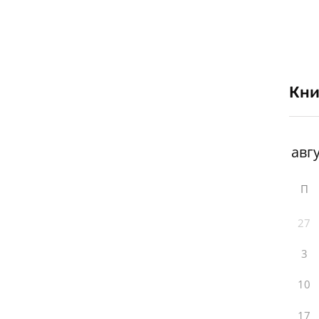
Кни
П
27
3
10
17