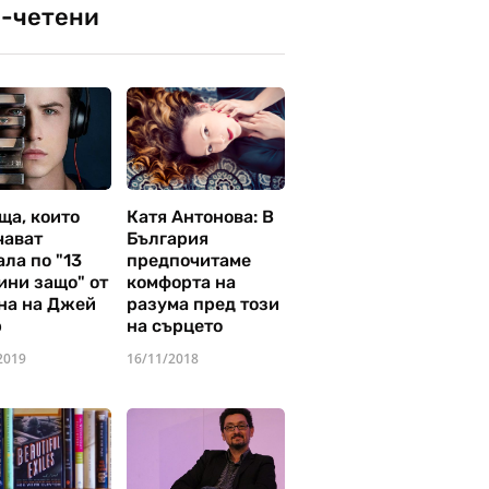
-четени
ща, които
Катя Антонова: В
чават
България
ла по "13
предпочитаме
ини защо" от
комфорта на
на на Джей
разума пред този
р
на сърцето
2019
16/11/2018