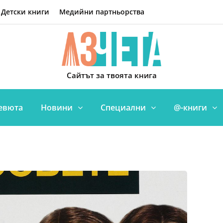
Детски книги
Медийни партньорства
Сайтът за твоята книга
евюта
Новини
Специални
@-книги