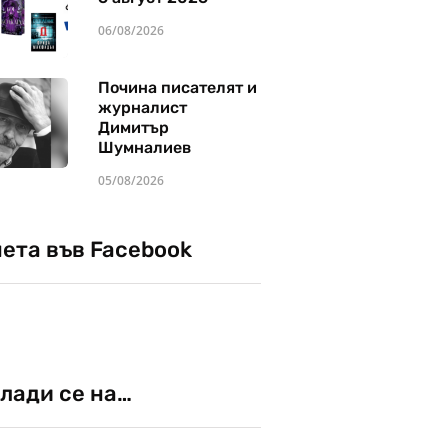
06/08/2026
Почина писателят и
журналист
Димитър
Шумналиев
05/08/2026
чета във Facebook
лади се на…