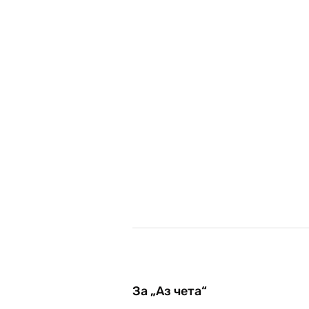
За „Аз чета“