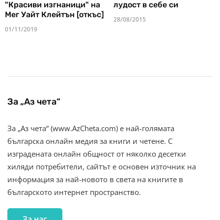
"Красиви изгнаници" на
лудост в себе си
Мег Уайт Клейтън [откъс]
28/08/2015
01/11/2019
За „Аз чета“
За „Аз чета“ (www.AzCheta.com) е най-голямата
българска онлайн медия за книги и четене. С
изградената онлайн общност от няколко десетки
хиляди потребители, сайтът е основен източник на
информация за най-новото в света на книгите в
българското интернет пространство.
За нас