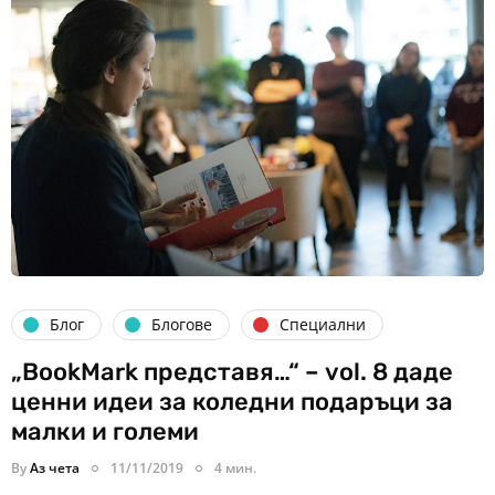
Блог
Блогове
Специални
„BookMark представя…“ – vol. 8 даде
ценни идеи за коледни подаръци за
малки и големи
By
Аз чета
11/11/2019
4 мин.