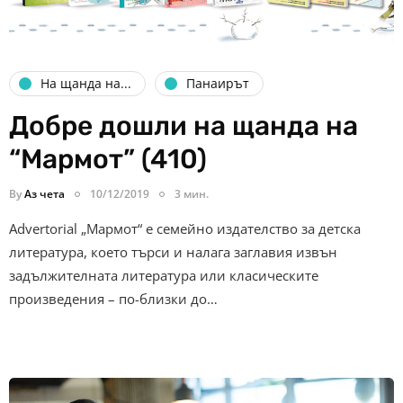
На щанда на...
Панаирът
Добре дошли на щанда на
“Мармот” (410)
By
Аз чета
10/12/2019
3 мин.
Advertorial „Мармот“ е семейно издателство за детска
литература, което търси и налага заглавия извън
задължителната литература или класическите
произведения – по-близки до…