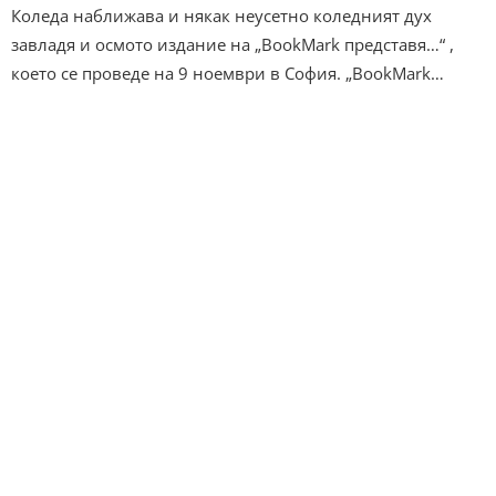
Коледа наближава и някак неусетно коледният дух
завладя и осмото издание на „BookMark представя…“ ,
което се проведе на 9 ноември в София. „BookMark…