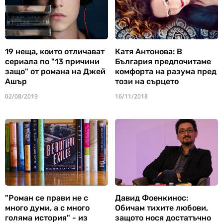
19 неща, които отличават
Катя Антонова: В
сериала по "13 причини
България предпочитаме
защо" от романа на Джей
комфорта на разума пред
Ашър
този на сърцето
02/08/2019
16/11/2018
"Роман се прави не с
Давид Фоенкинос:
много думи, а с много
Обичам тихите любови,
голяма история" - из
защото нося достатъчно