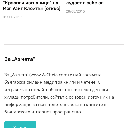
"Красиви изгнаници" на
лудост в себе си
Мег Уайт Клейтън [откъс]
28/08/2015
01/11/2019
За „Аз чета“
За „Аз чета“ (www.AzCheta.com) е най-голямата
българска онлайн медия за книги и четене. С
изградената онлайн общност от няколко десетки
хиляди потребители, сайтът е основен източник на
информация за най-новото в света на книгите в
българското интернет пространство.
За нас