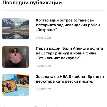
Последни публикации
Когато един остров остане сам:
Историята зад исландския роман
„Островът“
07/08/2026
Първи кадри: Били Айлиш в ролята
на Естер Грийнуд в новия филм
„Стъкленият похлупак“
07/08/2026
Звездата на НБА Джейлън Брънсън
дебютира като детски писател
06/08/2026