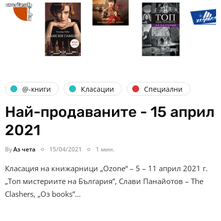
@-книги
Класации
Специални
Най-продаваните - 15 април
2021
By
Аз чета
15/04/2021
1 мин.
Класация на книжарници „Ozone“ – 5 – 11 април 2021 г.
„Топ мистериите на България”, Слави Панайотов – The
Clashers, „Оз books”…