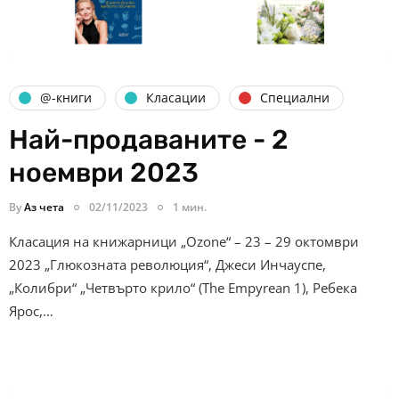
@-книги
Класации
Специални
Най-продаваните - 2
ноември 2023
By
Аз чета
02/11/2023
1 мин.
Класация на книжарници „Ozone“ – 23 – 29 октомври
2023 „Глюкозната революция“, Джеси Инчауспе,
„Колибри“ „Четвърто крило“ (The Empyrean 1), Ребека
Ярос,…