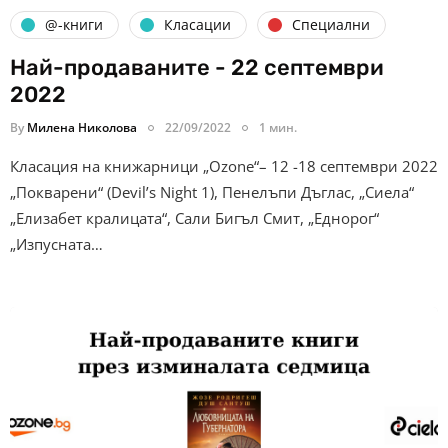
@-книги
Класации
Специални
Най-продаваните - 22 септември
2022
By
Милена Николова
22/09/2022
1 мин.
Класация на книжарници „Ozone“– 12 -18 септември 2022
„Покварени“ (Devil’s Night 1), Пенелъпи Дъглас, „Сиела“
„Елизабет кралицата“, Сали Бигъл Смит, „Еднорог“
„Изпусната…