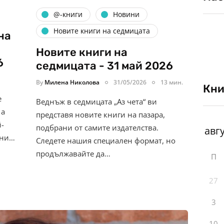
@-книги
Новини
Новите книги на седмицата
на
Новите книги на
6
седмицата - 31 май 2026
By
Милена Николова
31/05/2026
13 мин.
Кни
е
Веднъж в седмицата „Аз чета“ ви
 а
представя новите книги на пазара,
й-
подбрани от самите издателства.
юни…
Следете нашия специален формат, но
продължавайте да…
П
27
3
10