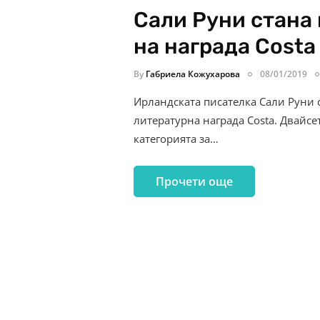
Сали Руни стана
на награда Costa
By
Габриела Кожухарова
08/01/2019
Ирландската писателка Сали Руни 
литературна награда Costa. Двайсе
категорията за…
Прочети още