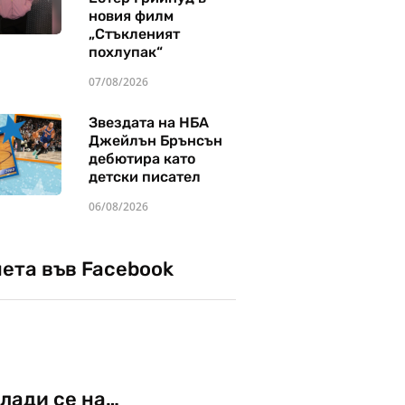
новия филм
„Стъкленият
похлупак“
07/08/2026
Звездата на НБА
Джейлън Брънсън
дебютира като
детски писател
06/08/2026
чета във Facebook
лади се на…