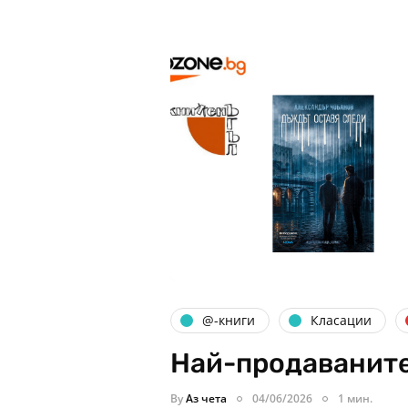
@-книги
Класации
Най-продаваните
By
Аз чета
04/06/2026
1 мин.