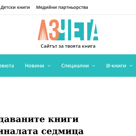
Детски книги
Медийни партньорства
Сайтът за твоята книга
евюта
Новини
Специални
@-книги