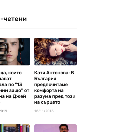
-четени
ща, които
Катя Антонова: В
чават
България
ла по "13
предпочитаме
ини защо" от
комфорта на
на на Джей
разума пред този
р
на сърцето
2019
16/11/2018