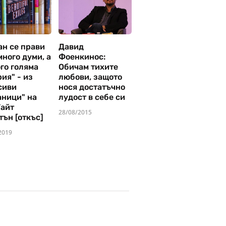
ан се прави
Давид
много думи, а
Фоенкинос:
го голяма
Обичам тихите
ия" - из
любови, защото
сиви
нося достатъчно
аници" на
лудост в себе си
Уайт
28/08/2015
тън [откъс]
2019