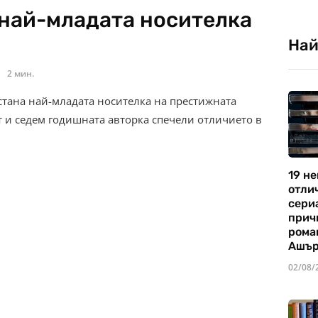
 най-младата носителка
Най
2 мин.
стана най-младата носителка на престижната
т и седем годишната авторка спечели отличието в
19 не
отли
сериа
прич
рома
Ашъ
02/08/