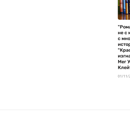
"Ром
не с 
с мно
истор
"Кра
изгн
Мег 
Клей
01/11/