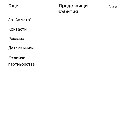
Още…
Предстоящи
No e
събития
За „Аз чета“
Контакти
Реклама
Детски книги
Медийни
партньорства