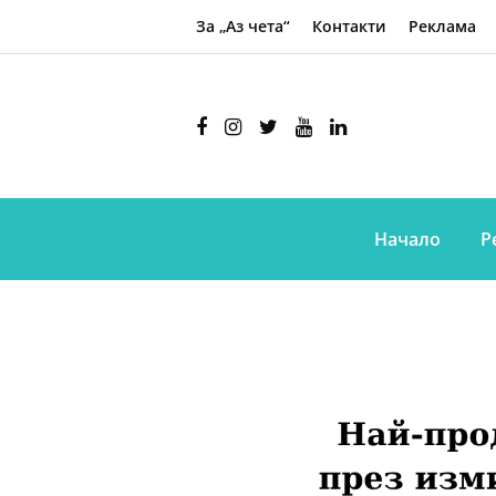
За „Аз чета“
Контакти
Реклама
Начало
Р