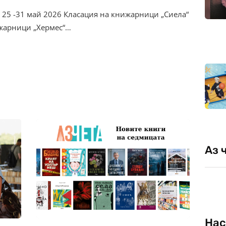
 25 -31 май 2026 Класация на книжарници „Сиела“
ижарници „Хермес“…
Аз 
Нас