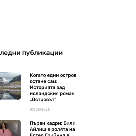
ледни публикации
Когато един остров
остане сам:
Историята зад
исландския роман
„Островът“
07/08/2026
Първи кадри: Били
Айлиш в ролята на
Естер Грийнуд в