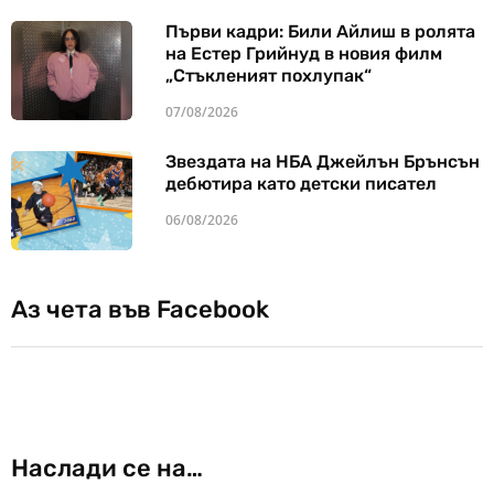
Първи кадри: Били Айлиш в ролята
на Естер Грийнуд в новия филм
„Стъкленият похлупак“
07/08/2026
Звездата на НБА Джейлън Брънсън
дебютира като детски писател
06/08/2026
Аз чета във Facebook
Наслади се на…