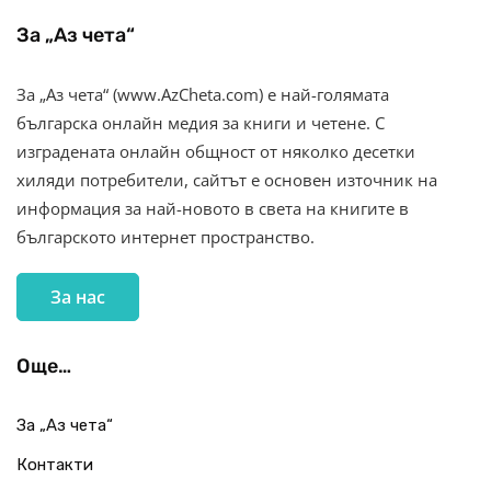
За „Аз чета“
За „Аз чета“ (www.AzCheta.com) е най-голямата
българска онлайн медия за книги и четене. С
изградената онлайн общност от няколко десетки
хиляди потребители, сайтът е основен източник на
информация за най-новото в света на книгите в
българското интернет пространство.
За нас
Още…
За „Аз чета“
Контакти