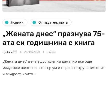
Новини
От издателствата
„Жената днес“ празнува 75-
ата си годишнина с книга
By
Аз чета
28/10/2020
3 мин.
„Жената днес“ вече е достолепна дама, но все още
младежки жизнена, с остър ум и перо, с натрупания опит
и мъдрост, които…