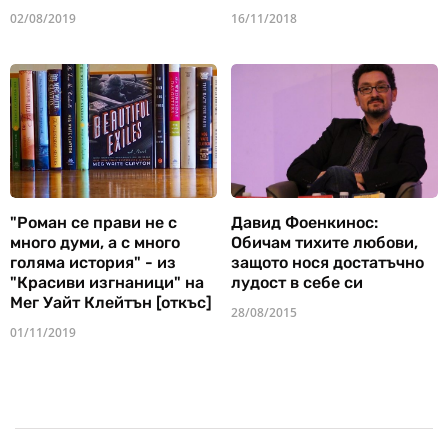
02/08/2019
16/11/2018
"Роман се прави не с
Давид Фоенкинос:
много думи, а с много
Обичам тихите любови,
голяма история" - из
защото нося достатъчно
"Красиви изгнаници" на
лудост в себе си
Мег Уайт Клейтън [откъс]
28/08/2015
01/11/2019