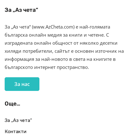
За „Аз чета“
За „Аз чета“ (www.AzCheta.com) е най-голямата
българска онлайн медия за книги и четене. С
изградената онлайн общност от няколко десетки
хиляди потребители, сайтът е основен източник на
информация за най-новото в света на книгите в
българското интернет пространство.
За нас
Още…
За „Аз чета“
Контакти