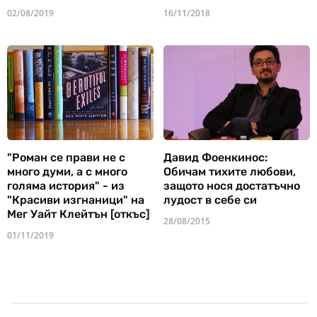
02/08/2019
16/11/2018
"Роман се прави не с
Давид Фоенкинос:
много думи, а с много
Обичам тихите любови,
голяма история" - из
защото нося достатъчно
"Красиви изгнаници" на
лудост в себе си
Мег Уайт Клейтън [откъс]
28/08/2015
01/11/2019