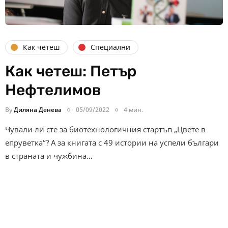
Как четеш
Специални
Как четеш: Петър
Нефтелимов
By
Диляна Денева
05/09/2022
4 мин.
Чували ли сте за биотехнологичния стартъп „Цвете в
епруветка‘‘? А за книгата с 49 истории на успели българи
в страната и чужбина…