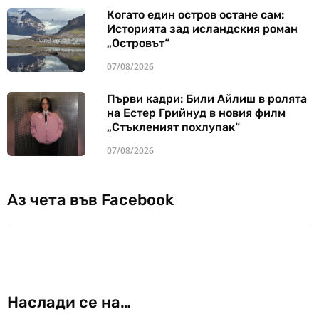
Когато един остров остане сам:
Историята зад исландския роман
„Островът“
07/08/2026
Първи кадри: Били Айлиш в ролята
на Естер Грийнуд в новия филм
„Стъкленият похлупак“
07/08/2026
Аз чета във Facebook
Наслади се на…