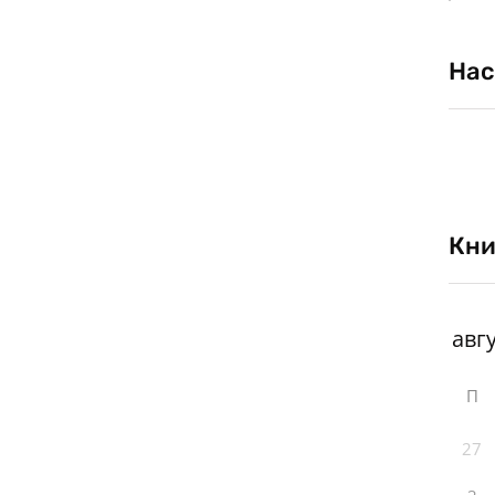
Нас
Кни
П
27