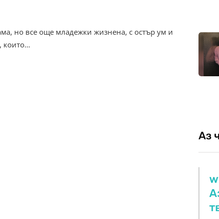
ама, но все още младежки жизнена, с остър ум и
, които…
Аз 
w
А
т