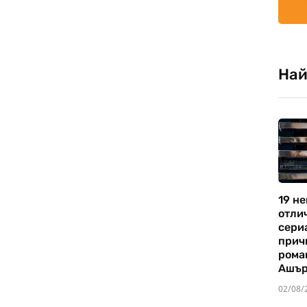
Най
19 не
отли
сериа
прич
рома
Ашъ
02/08/