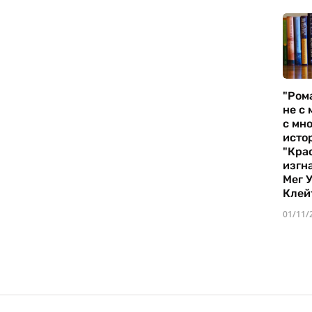
"Ром
не с 
с мно
истор
"Кра
изгн
Мег 
Клей
01/11/