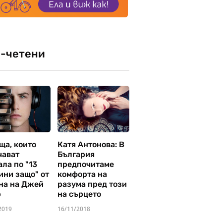
-четени
ща, които
Катя Антонова: В
чават
България
ла по "13
предпочитаме
ини защо" от
комфорта на
на на Джей
разума пред този
р
на сърцето
2019
16/11/2018