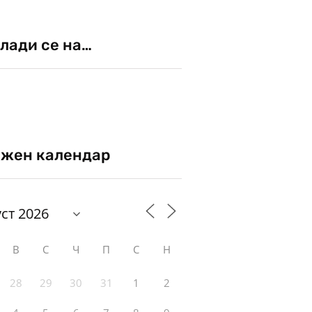
лади се на…
жен календар
В
С
Ч
П
С
Н
28
29
30
31
1
2