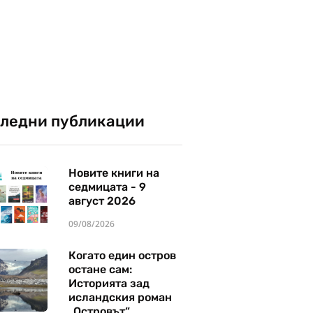
ледни публикации
Новите книги на
седмицата - 9
август 2026
09/08/2026
Когато един остров
остане сам:
Историята зад
исландския роман
„Островът“