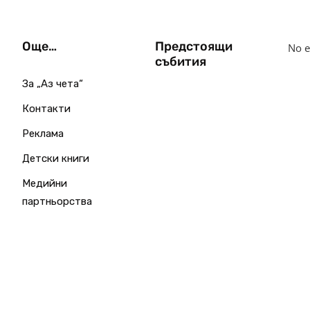
Още…
Предстоящи
No e
събития
За „Аз чета“
Контакти
Реклама
Детски книги
Медийни
партньорства