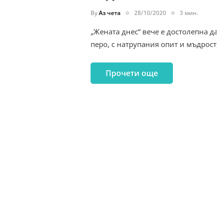
By
Аз чета
28/10/2020
3 мин.
„Жената днес“ вече е достолепна д
перо, с натрупания опит и мъдрост
Прочети още