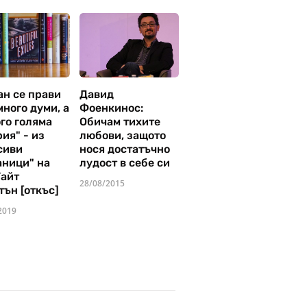
ан се прави
Давид
много думи, а
Фоенкинос:
го голяма
Обичам тихите
ия" - из
любови, защото
сиви
нося достатъчно
аници" на
лудост в себе си
Уайт
28/08/2015
тън [откъс]
2019