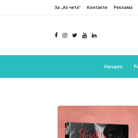
За „Аз чета“
Контакти
Реклама
Начало
Р