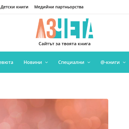
Детски книги
Медийни партньорства
Сайтът за твоята книга
евюта
Новини
Специални
@-книги