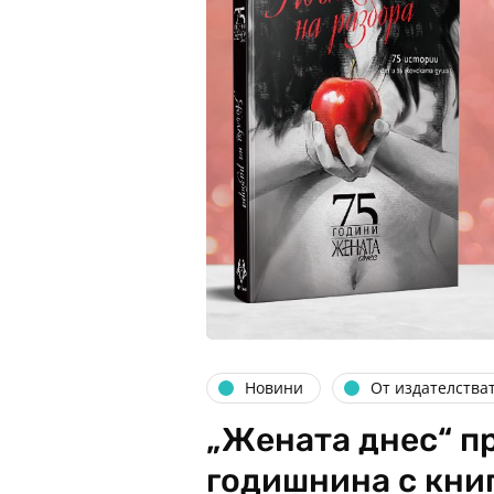
Новини
От издателства
„Жената днес“ пр
годишнина с кни