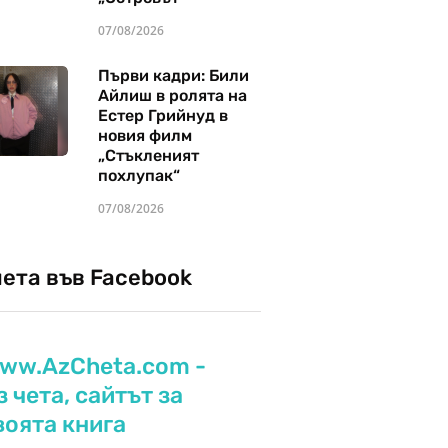
07/08/2026
Първи кадри: Били
Айлиш в ролята на
Естер Грийнуд в
новия филм
„Стъкленият
похлупак“
07/08/2026
чета във Facebook
ww.AzCheta.com -
з чета, сайтът за
воята книга