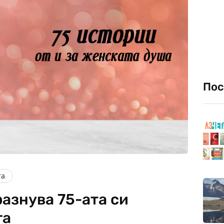
Пос
та
азнува 75-ата си
га