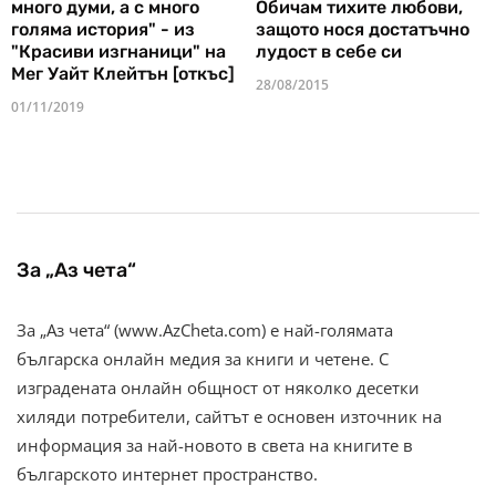
много думи, а с много
Обичам тихите любови,
голяма история" - из
защото нося достатъчно
"Красиви изгнаници" на
лудост в себе си
Мег Уайт Клейтън [откъс]
28/08/2015
01/11/2019
За „Аз чета“
За „Аз чета“ (www.AzCheta.com) е най-голямата
българска онлайн медия за книги и четене. С
изградената онлайн общност от няколко десетки
хиляди потребители, сайтът е основен източник на
информация за най-новото в света на книгите в
българското интернет пространство.