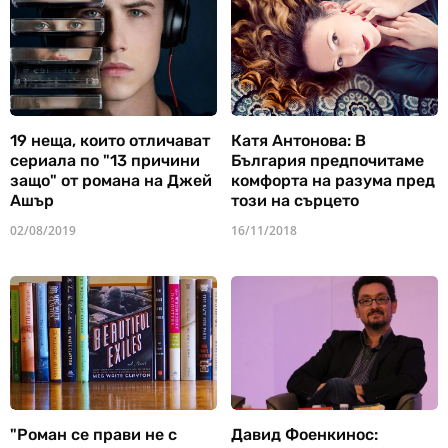
19 неща, които отличават
Катя Антонова: В
сериала по "13 причини
България предпочитаме
защо" от романа на Джей
комфорта на разума пред
Ашър
този на сърцето
02/08/2019
16/11/2018
"Роман се прави не с
Давид Фоенкинос: