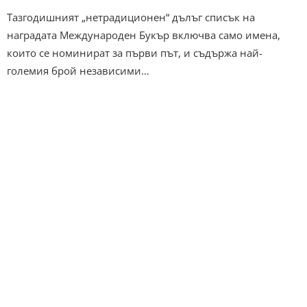
Тазгодишният „нетрадиционен“ дълъг списък на
наградата Международен Букър включва само имена,
които се номинират за първи път, и съдържа най-
големия брой независими…