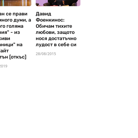
ан се прави
Давид
много думи, а
Фоенкинос:
го голяма
Обичам тихите
ия" - из
любови, защото
сиви
нося достатъчно
аници" на
лудост в себе си
Уайт
28/08/2015
тън [откъс]
2019