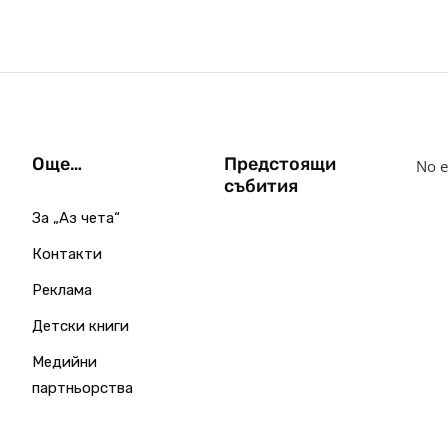
Още…
Предстоящи
No e
събития
За „Аз чета“
Контакти
Реклама
Детски книги
Медийни
партньорства