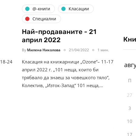
@-книги
Класации
Специални
Най-продаваните - 21
Кни
април 2022
By
Милена Николова
21/04/2022
1 мин.
 18-24
Класация на книжарници „Ozone“– 11-17
април 2022 г. „101 неща, които би
трябвало да знаеш за човешкото тяло“,
П
Колектив, „Изток-Запад“ 101 неща,…
27
3
10
17