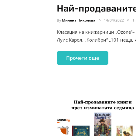
Най-продаваните
By
Милена Николова
14/04/2022
1
Класация на книжарници „Ozone“– 4
Луис Карол, „Колибри“ „101 неща, 
Прочети още