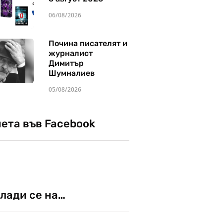
06/08/2026
Почина писателят и
журналист
Димитър
Шумналиев
05/08/2026
чета във Facebook
лади се на…