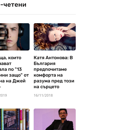
-четени
ща, които
Катя Антонова: В
чават
България
ла по "13
предпочитаме
ини защо" от
комфорта на
на на Джей
разума пред този
р
на сърцето
2019
16/11/2018