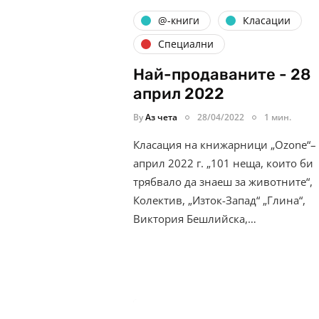
@-книги
Класации
Специални
Най-продаваните - 28
април 2022
By
Аз чета
28/04/2022
1 мин.
Класация на книжарници „Ozone“–
април 2022 г. „101 неща, които би
трябвало да знаеш за животните“,
Колектив, „Изток-Запад“ „Глина“,
Виктория Бешлийска,…