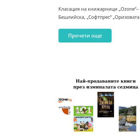
Класация на книжарници „Ozone“– 2
Бешлийска, „Софтпрес“ „Оризовата 
Прочети още