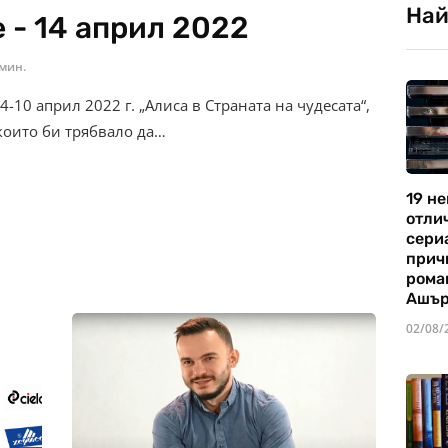
Най
 - 14 април 2022
 мин.
-10 април 2022 г. „Алиса в Страната на чудесата“,
които би трябвало да…
19 не
отли
сериа
прич
рома
Ашъ
02/08/