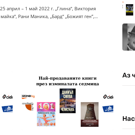
5 април – 1 май 2022 г. „Глина“, Виктория
майка“, Рани Маника, „Бард“ „Божият ген”,…
Аз 
Нас