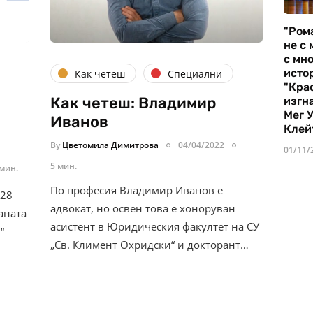
"Ром
не с 
с мно
истор
Как четеш
Специални
"Кра
Как четеш: Владимир
изгн
Мег 
Иванов
Клей
By
Цветомила Димитрова
04/04/2022
01/11/
5 мин.
 мин.
По професия Владимир Иванов е
 28
адвокат, но освен това е хоноруван
раната
асистент в Юридическия факултет на СУ
“
„Св. Климент Охридски“ и докторант…