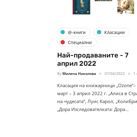
@-книги
Класации
Специални
Най-продаваните - 7
април 2022
By
Милена Николова
07/04/2022
1
Класация на книжарници „Ozone“–
март – 3 април 2022 г. „Алиса в Ст
на чудесата“, Луис Карол, „Колибри
„Дора Изследователката: Дора…