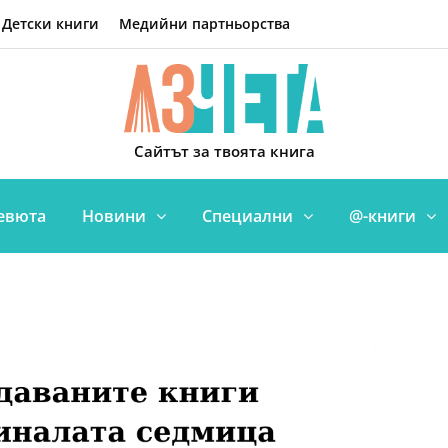
Детски книги
Медийни партньорства
Сайтът за твоята книга
евюта
Новини
Специални
@-книги