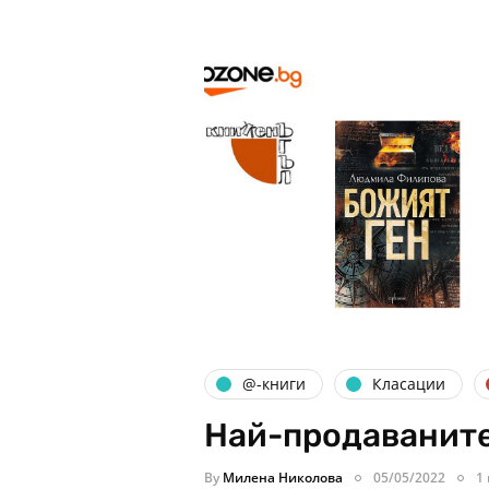
@-книги
Класации
Най-продаваните
By
Милена Николова
05/05/2022
1