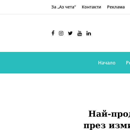
За „Аз чета“
Контакти
Реклама
Начало
Р