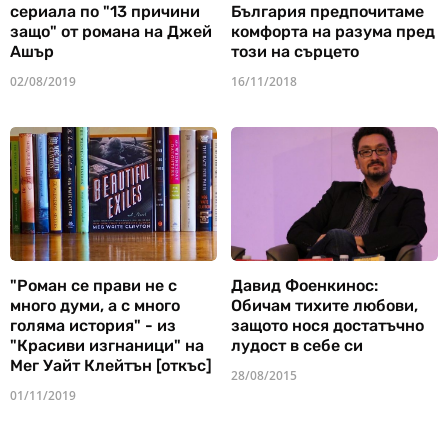
сериала по "13 причини
България предпочитаме
защо" от романа на Джей
комфорта на разума пред
Ашър
този на сърцето
02/08/2019
16/11/2018
"Роман се прави не с
Давид Фоенкинос:
много думи, а с много
Обичам тихите любови,
голяма история" - из
защото нося достатъчно
"Красиви изгнаници" на
лудост в себе си
Мег Уайт Клейтън [откъс]
28/08/2015
01/11/2019