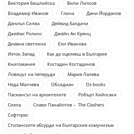
Виктория Бешлийска
Вили Лилков
Владимир Иванов
Глина
Дани Йорданов
Даниъл Силва
Дейвид Балдачи
Джеймс Ролинс
Джейн Ан Кренц
Дневна светлина
Ели Иванова
Изток-Запад
Как да оцелееш в България
Книгомания
Костадин Костадинов
Ловецът на пеперуди
Мария Лалева
Неда Малчева
Обсидиан
Оз books
Пасиансът на aрхангелите
Робърт Кийосаки
Сиела
Слави Панайотов – The Clashers
Софтпрес
Стопанските абсурди на българския комунизъм