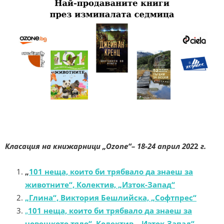
Класация на книжарници „Ozone“
– 18-24 април 202
2
г.
„
101 неща, които би трябвало да знаеш за
животните“, Колектив, „Изток-Запад“
„Глина“, Виктория Бешлийска, „Софтпрес“
„
101 неща, които би трябвало да знаеш за
човешкото тяло“, Колектив, „Изток-Запад“