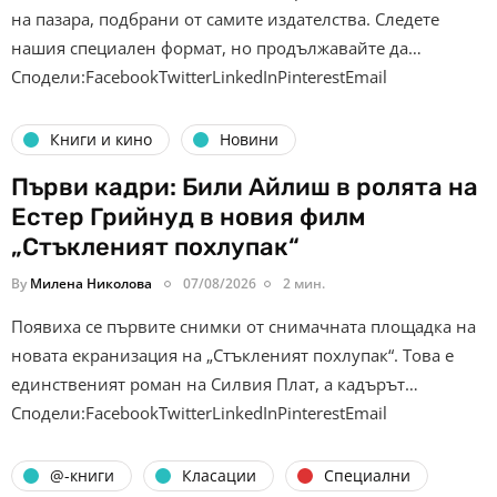
на пазара, подбрани от самите издателства. Следете
нашия специален формат, но продължавайте да…
Сподели:FacebookTwitterLinkedInPinterestEmail
Книги и кино
Новини
Първи кадри: Били Айлиш в ролята на
Естер Грийнуд в новия филм
„Стъкленият похлупак“
By
Милена Николова
07/08/2026
2 мин.
Появиха се първите снимки от снимачната площадка на
новата екранизация на „Стъкленият похлупак“. Това е
единственият роман на Силвия Плат, а кадърът…
Сподели:FacebookTwitterLinkedInPinterestEmail
@-книги
Класации
Специални