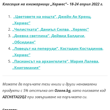
Класация на книжарници „Хермес“–
18-24 април 202
2
г.
„Цветовете на нощта”, Джейн Ан Кренц,
„Хермес”
„Челистката“, Даниъл Силва, „Хермес“
„Дневна светлина”, Дейвид Балдачи,
„Обсидиан”
„Ловецът на пеперуди”, Костадин Костадинов,
„Хермес”
„Пасиансът на архангелите“, Мария Лалева,
„Книгомания“
Можете да поръчате тези книги и други ненамалени
продукти с 5% отстъпка от
Ozone.bg,
като ползвате код
AZCHETA22Q2
при завършване на поръчката си.
Сподели: