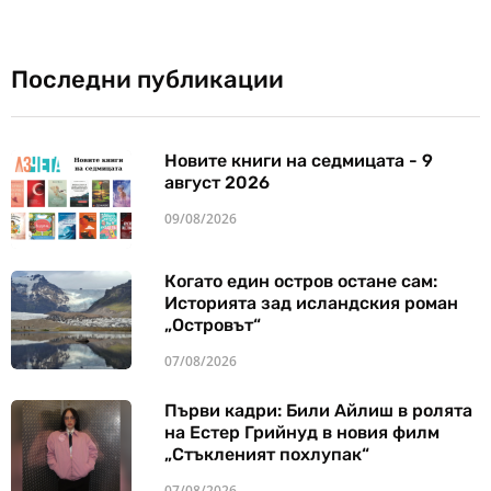
Последни публикации
Новите книги на седмицата - 9
август 2026
09/08/2026
Когато един остров остане сам:
Историята зад исландския роман
„Островът“
07/08/2026
Първи кадри: Били Айлиш в ролята
на Естер Грийнуд в новия филм
„Стъкленият похлупак“
07/08/2026