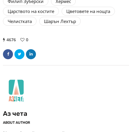
Филип Зуберски
Хермес
Царството на костите
Цветовете на нощта
Челистката
Шарън Лехтър
4676
0
Аз чета
ABOUT AUTHOR