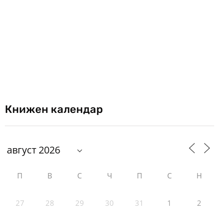
Книжен календар
П
В
С
Ч
П
С
Н
27
28
29
30
31
1
2