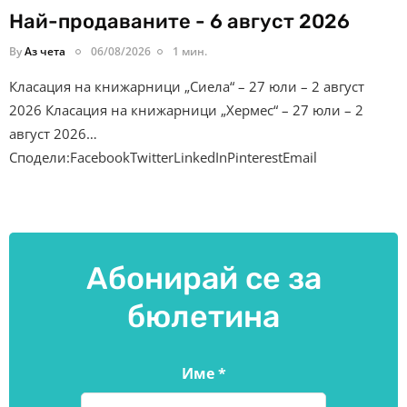
Най-продаваните - 6 август 2026
By
Аз чета
06/08/2026
1 мин.
Класация на книжарници „Сиела“ – 27 юли – 2 август
2026 Класация на книжарници „Хермес“ – 27 юли – 2
август 2026…
Сподели:FacebookTwitterLinkedInPinterestEmail
Абонирай се за
бюлетина
Име
*