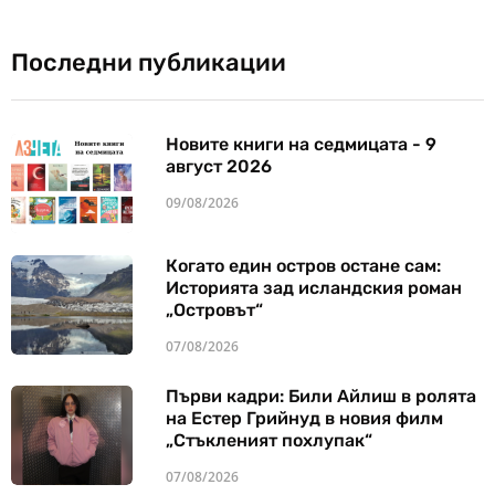
Последни публикации
Новите книги на седмицата - 9
август 2026
09/08/2026
Когато един остров остане сам:
Историята зад исландския роман
„Островът“
07/08/2026
Първи кадри: Били Айлиш в ролята
на Естер Грийнуд в новия филм
„Стъкленият похлупак“
07/08/2026