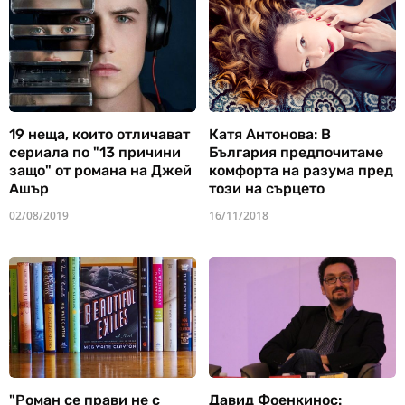
19 неща, които отличават
Катя Антонова: В
сериала по "13 причини
България предпочитаме
защо" от романа на Джей
комфорта на разума пред
Ашър
този на сърцето
02/08/2019
16/11/2018
"Роман се прави не с
Давид Фоенкинос: