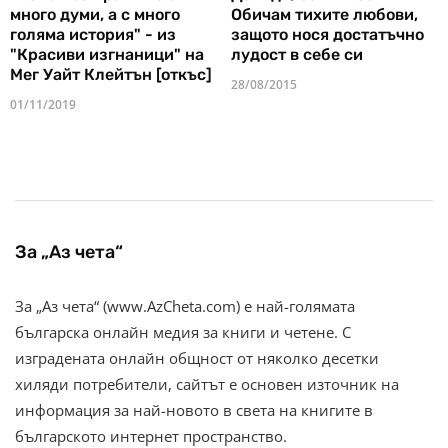
много думи, а с много
Обичам тихите любови,
голяма история" - из
защото нося достатъчно
"Красиви изгнаници" на
лудост в себе си
Мег Уайт Клейтън [откъс]
28/08/2015
01/11/2019
За „Аз чета“
За „Аз чета“ (www.AzCheta.com) е най-голямата
българска онлайн медия за книги и четене. С
изградената онлайн общност от няколко десетки
хиляди потребители, сайтът е основен източник на
информация за най-новото в света на книгите в
българското интернет пространство.