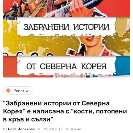
Ревюта
"Забранени истории от Северна
Корея" е написана с "кости, потопени
в кръв и сълзи"
By
Бела Чолакова
25/09/2017
4 мин.