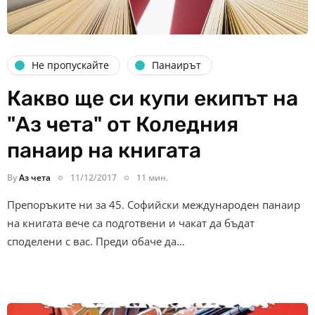
Не пропускайте
Панаирът
Какво ще си купи екипът на
"Аз чета" от Коледния
панаир на книгата
By
Аз чета
11/12/2017
11 мин.
Препоръките ни за 45. Софийски международен панаир
на книгата вече са подготвени и чакат да бъдат
споделени с вас. Преди обаче да…