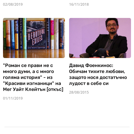
02/08/2019
16/11/2018
"Роман се прави не с
Давид Фоенкинос:
много думи, а с много
Обичам тихите любови,
голяма история" - из
защото нося достатъчно
"Красиви изгнаници" на
лудост в себе си
Мег Уайт Клейтън [откъс]
28/08/2015
01/11/2019