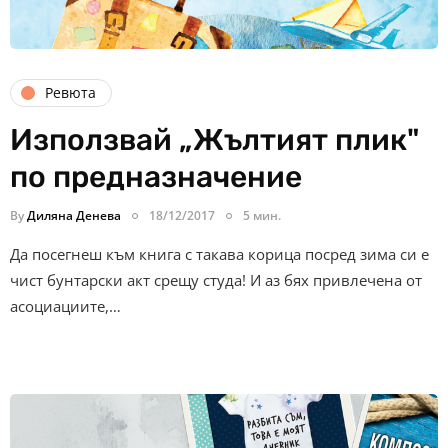
Ревюта
Използвай „Жълтият плик"
по предназначение
By
Диляна Денева
18/12/2017
5 мин.
Да посегнеш към книга с такава корица посред зима си е
чист бунтарски акт срещу студа! И аз бях привлечена от
асоциациите,…