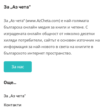
За „Аз чета“
За „Аз чета“ (www.AzCheta.com) е най-голямата
българска онлайн медия за книги и четене. С
изградената онлайн общност от няколко десетки
хиляди потребители, сайтът е основен източник на
информация за най-новото в света на книгите в
българското интернет пространство.
За нас
Още…
За „Аз чета“
Контакти