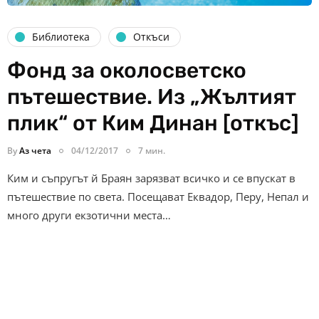
Библиотека
Откъси
Фонд за околосветско
пътешествие. Из „Жълтият
плик“ от Ким Динан [откъс]
By
Аз чета
04/12/2017
7 мин.
Ким и съпругът й Браян зарязват всичко и се впускат в
пътешествие по света. Посещават Еквадор, Перу, Непал и
много други екзотични места…