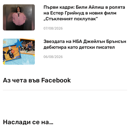
Първи кадри: Били Айлиш в ролята
на Естер Грийнуд в новия филм
„Стъкленият похлупак“
07/08/2026
Звездата на НБА Джейлън Брънсън
дебютира като детски писател
06/08/2026
Аз чета във Facebook
Наслади се на…