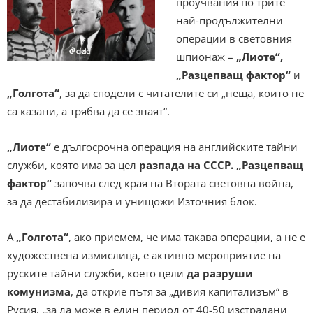
проучвания по трите
най-продължителни
операции в световния
шпионаж –
„Лиоте“,
„Разцепващ фактор“
и
„Голгота“
, за да сподели с читателите си „неща, които не
са казани, а трябва да се знаят“.
„Лиоте“
е дългосрочна операция на английските тайни
служби, която има за цел
разпада на СССР. „Разцепващ
фактор“
започва след края на Втората световна война,
за да дестабилизира и унищожи Източния блок.
А
„Голгота“
, ако приемем, че има такава операции, а не е
художествена измислица, е активно мероприятие на
руските тайни служби, което цели
да разруши
комунизма
, да открие пътя за „дивия капитализъм“ в
Русия, „за да може в един период от 40-50 изстрадани