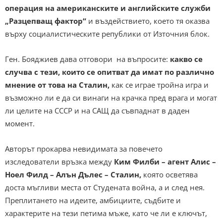
операция на американските и английските служби
„Разцепващ фактор“
и въздействието, което тя оказва
върху социалистическите републики от Източния блок.
Ген. Бояджиев дава отговори на въпросите:
какво се
случва с тези, които се опитват да имат по различно
мнение от това на Сталин,
как се играе тройна игра и
възможно ли е да си винаги на крачка пред врага и могат
ли целите на СССР и на САЩ да съвпаднат в даден
момент.
Авторът прокарва невидимата за повечето
изследователи връзка между
Ким Филби – агент Алис –
Ноел Филд – Алън Дълес – Сталин,
която осветява
доста мъгливи места от Студената война, а и след нея.
Преплитането на идеите, амбициите, съдбите и
характерите на тези петима мъже, като че ли е ключът,