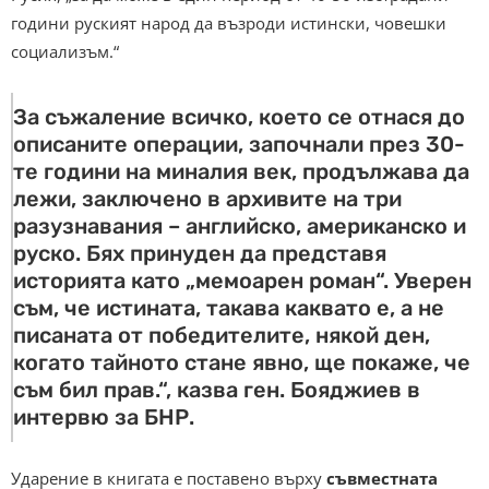
години руският народ да възроди истински, човешки
социализъм.“
За съжаление всичко, което се отнася до
описаните операции, започнали през 30-
те години на миналия век, продължава да
лежи, заключено в архивите на три
разузнавания – английско, американско и
руско. Бях принуден да представя
историята като „мемоарен роман“. Уверен
съм, че истината, такава каквато е, а не
писаната от победителите, някой ден,
когато тайното стане явно, ще покаже, че
съм бил прав.“, казва ген. Бояджиев в
интервю за БНР.
Ударение в книгата е поставено върху
съвместната