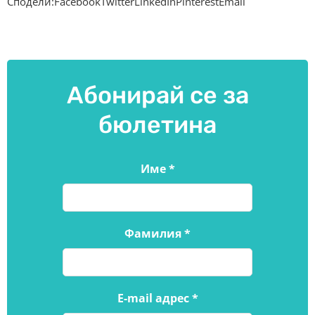
Сподели:FacebookTwitterLinkedInPinterestEmail
Абонирай се за
бюлетина
Име
*
Фамилия
*
E-mail адрес
*