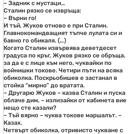
– Задник с мустаци…
Сталин рязко се извръща:
– Върни го!
И тъй, Жуков отново е при Сталин.
Главнокомандващият тъпче лулата си и
бавно го обикаля. (…)
Когато Сталин извървява деветдесет
градуса по кръг, Жуков рязко се обръща,
за да е с лице към него, чуквайки по
войнишки токове. Четири пъти на всяка
обиколка. Поскрьобишев е застанал в
стойка “мирно” до вратата.
– Другарю Жуков – казва Сталин и пуска
облаче дим, – излизайки от кабинета вие
нещо сте казали?
– Тъй вярно – чуква токове маршалът. –
Казах.
Четвърт обиколка, отривисто чукване с