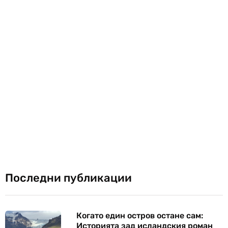
Последни публикации
Когато един остров остане сам:
Историята зад исландския роман