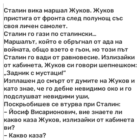
Сталин вика маршал Жуков. Жуков
пристига от фронта след полунощ със
своя личен самолет.
Сталин го гази по сталински…
Маршалът, който е обръгнал от ада на
войната, общо взето е гьон, но този път
Сталин го вади от равновесие. Излизайки
от кабинета, Жуков си говори шепнешком:
„Задник с мустаци!“
Изплашен до смърт от думите на Жуков и
като знае, че го дебне невидимо око и го
подслушват невидими уши,
Поскрьобишев се втурва при Сталин:
– Йосиф Висарионович, вие знаете ли
какво каза Жуков, излизайки от кабинета
ви?
– Какво каза?