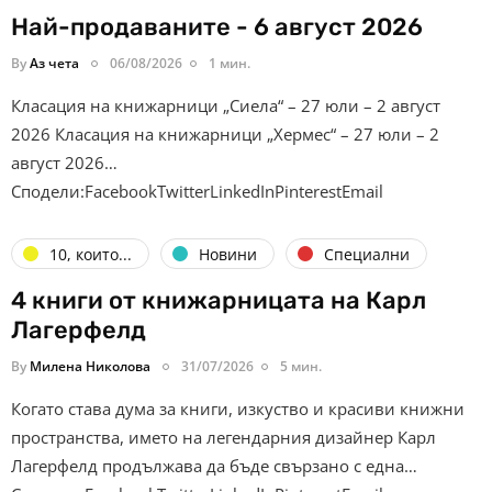
Най-продаваните - 6 август 2026
By
Аз чета
06/08/2026
1 мин.
Класация на книжарници „Сиела“ – 27 юли – 2 август
2026 Класация на книжарници „Хермес“ – 27 юли – 2
август 2026…
Сподели:FacebookTwitterLinkedInPinterestEmail
10, които...
Новини
Специални
4 книги от книжарницата на Карл
Лагерфелд
By
Милена Николова
31/07/2026
5 мин.
Когато става дума за книги, изкуство и красиви книжни
пространства, името на легендарния дизайнер Карл
Лагерфелд продължава да бъде свързано с една…