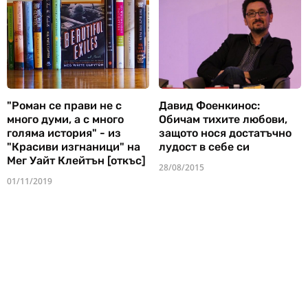
"Роман се прави не с
Давид Фоенкинос:
много думи, а с много
Обичам тихите любови,
голяма история" - из
защото нося достатъчно
"Красиви изгнаници" на
лудост в себе си
Мег Уайт Клейтън [откъс]
28/08/2015
01/11/2019