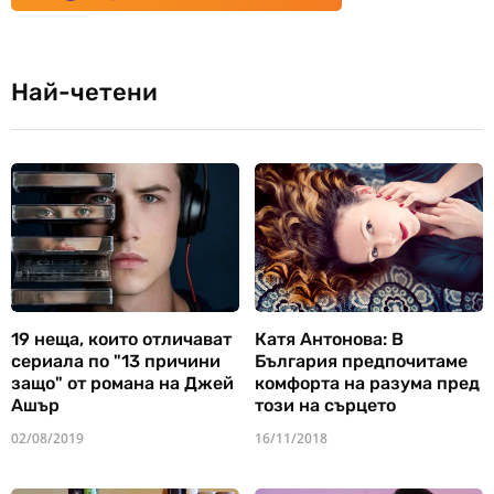
Най-четени
19 неща, които отличават
Катя Антонова: В
сериала по "13 причини
България предпочитаме
защо" от романа на Джей
комфорта на разума пред
Ашър
този на сърцето
02/08/2019
16/11/2018