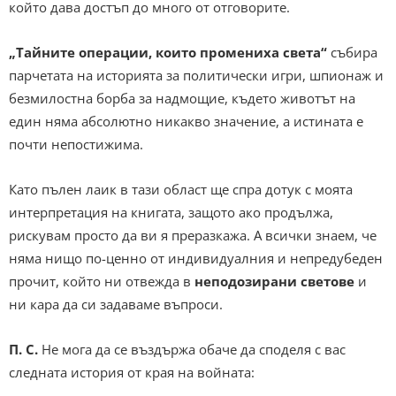
който дава достъп до много от отговорите.
„Тайните операции, които промениха света“
събира
парчетата на историята за политически игри, шпионаж и
безмилостна борба за надмощие, където животът на
един няма абсолютно никакво значение, а истината е
почти непостижима.
Като пълен лаик в тази област ще спра дотук с моята
интерпретация на книгата, защото ако продължа,
рискувам просто да ви я преразкажа. А всички знаем, че
няма нищо по-ценно от индивидуалния и непредубеден
прочит, който ни отвежда в
неподозирани светове
и
ни кара да си задаваме въпроси.
П. С.
Не мога да се въздържа обаче да споделя с вас
следната история от края на войната: