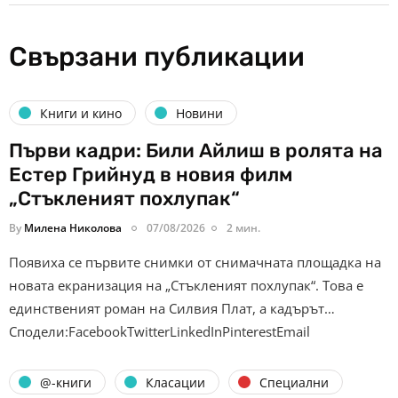
Свързани публикации
Книги и кино
Новини
Първи кадри: Били Айлиш в ролята на
Естер Грийнуд в новия филм
„Стъкленият похлупак“
By
Милена Николова
07/08/2026
2 мин.
Появиха се първите снимки от снимачната площадка на
новата екранизация на „Стъкленият похлупак“. Това е
единственият роман на Силвия Плат, а кадърът…
Сподели:FacebookTwitterLinkedInPinterestEmail
@-книги
Класации
Специални