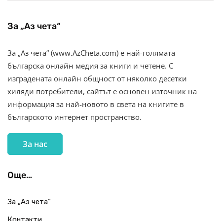
За „Аз чета“
За „Аз чета“ (www.AzCheta.com) е най-голямата
българска онлайн медия за книги и четене. С
изградената онлайн общност от няколко десетки
хиляди потребители, сайтът е основен източник на
информация за най-новото в света на книгите в
българското интернет пространство.
За нас
Още…
За „Аз чета“
Контакти