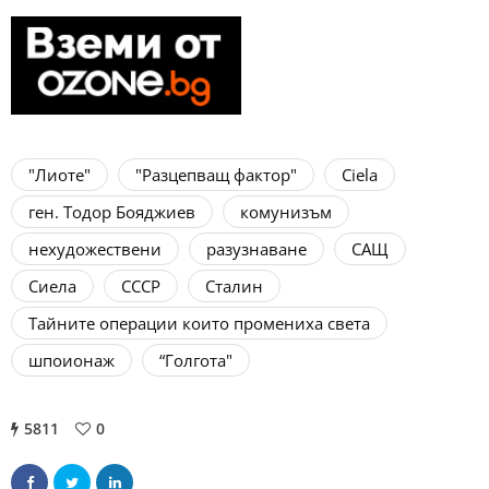
"Лиоте"
"Разцепващ фактор"
Ciela
ген. Тодор Бояджиев
комунизъм
нехудожествени
разузнаване
САЩ
Сиела
СССР
Сталин
Тайните операции които промениха света
шпоионаж
“Голгота"
5811
0