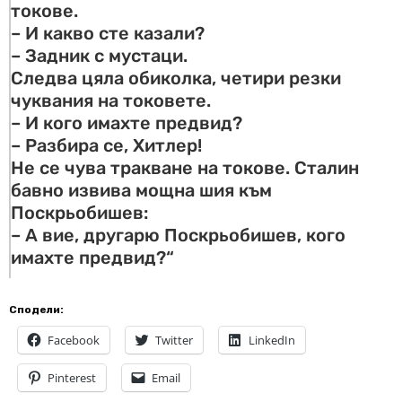
токове.
– И какво сте казали?
– Задник с мустаци.
Следва цяла обиколка, четири резки
чуквания на токовете.
– И кого имахте предвид?
– Разбира се, Хитлер!
Не се чува тракване на токове. Сталин
бавно извива мощна шия към
Поскрьобишев:
– А вие, другарю Поскрьобишев, кого
имахте предвид?“
Сподели:
Facebook
Twitter
LinkedIn
Pinterest
Email