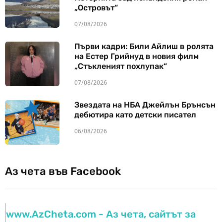
„Островът“
07/08/2026
Първи кадри: Били Айлиш в ролята
на Естер Грийнуд в новия филм
„Стъкленият похлупак“
07/08/2026
Звездата на НБА Джейлън Брънсън
дебютира като детски писател
06/08/2026
Аз чета във Facebook
www.AzCheta.com - Аз чета, сайтът за