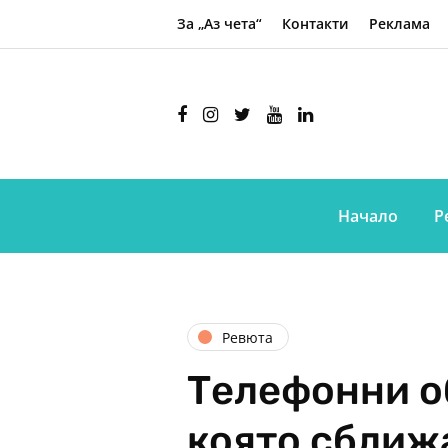
За „Аз чета“
Контакти
Реклама
Начало
Р
Ревюта
Телефонни о
която сближ