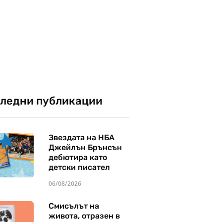
ледни публикации
Звездата на НБА
Джейлън Брънсън
дебютира като
детски писател
06/08/2026
Смисълът на
живота, отразен в