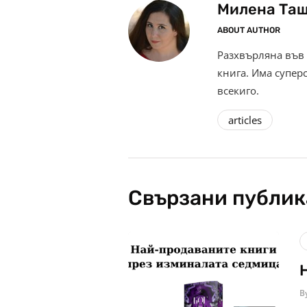
Милена Та
ABOUT AUTHOR
Разхвърляна във 
книга. Има супер
всекиго.
articles
Свързани публи
B