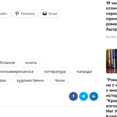
19 не
отли
сериа
kedIn
Pinterest
Email
прич
рома
Ашъ
02/08/
Испания
книга
тиноамериканска
литература
награди
"Ром
ази
художествени
Чили
не с 
с мно
истор
"Кра
изгн
Мег 
Клей