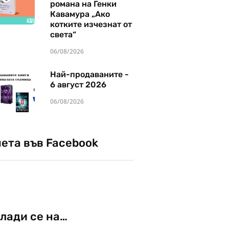
романа на Генки
Кавамура „Ако
котките изчезнат от
света“
06/08/2026
Най-продаваните -
6 август 2026
06/08/2026
чета във Facebook
лади се на…