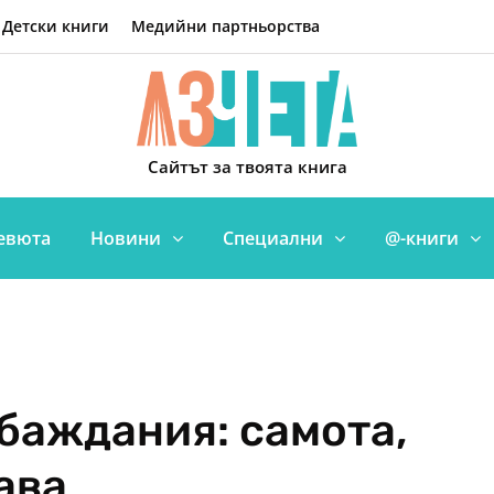
Детски книги
Медийни партньорства
Сайтът за твоята книга
евюта
Новини
Специални
@-книги
баждания: самота,
ава