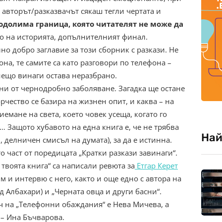
 авторът/разказвачът сякаш тегли чертата и
одолима граница, която читателят не може да
то на историята, допълнителният финал.
но добро заглавие за този сборник с разкази. Не
она, те самите са като разговори по телефона –
ещо винаги остава неразбрано.
ни от чернодробно заболяване. Загадка ще остане
рчество се базира на жизнен опит, и каква – на
мане на света, което човек усеща, когато го
е… Защото хубавото на една книга е, че не трябва
Най
, делничен смисъл на думата), за да е истинна.
 част от поредицата „Кратки разкази завинаги“.
а твоята книга“ са написали ревюта за
Етгар Керет
м и интервю с него, както и още едно с автора на
д Албахари) и „Черната овца и други басни“.
ч на „Телефонни обаждания“ е Нева Мичева, а
 – Ина Бъчварова.