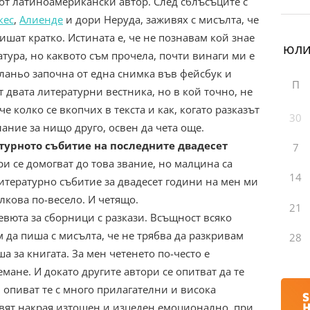
 от латиноамерикански автор. След сблъсъците с
кес
,
Алиенде
и дори Неруда, заживях с мисълта, че
шат кратко. Истината е, че не познавам кой знае
тура, но каквото съм прочела, почти винаги ми е
оланьо започна от една снимка във фейсбук и
П
т двата литературни вестника, но в кой точно, не
е колко се вкопчих в текста и как, когато разказът
30
ание за нищо друго, освен да чета още.
турното събитие на последните двадесет
7
ори се домогват до това звание, но малцина са
14
 литературно събитие за двадесет години на мен ми
олкова по-весело. И четящо.
21
евюта за сборници с разкази. Всъщност всяко
 да пиша с мисълта, че не трябва да разкривам
28
ша за книгата. За мен четенето по-често е
ане. И докато другите автори се опитват да те
, опиват те с много прилагателни и висока
тавят накрая изтощен и изцеден емоционално, при