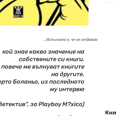
…Истината е, че не отдавам
кой знае какво значение на
собствените си книги.
 повече ме вълнуват книгите
на другите.
ерто Боланьо, из последното
му интервю
етектив“, за Playboy M?xico)
Кни