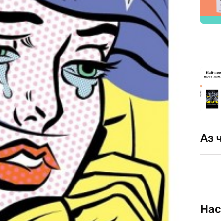
Аз 
Нас