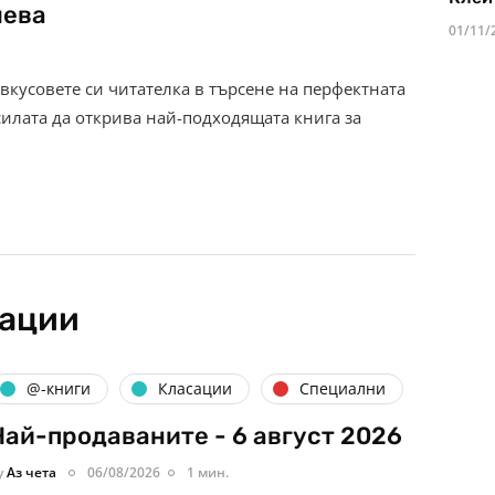
шева
01/11/
вкусовете си читателка в търсене на перфектната
силата да открива най-подходящата книга за
кации
@-книги
Класации
Специални
Най-продаваните - 6 август 2026
y
Аз чета
06/08/2026
1 мин.