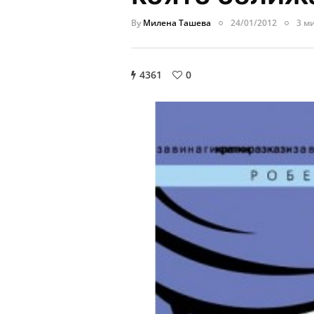
By
Милена Ташева
24/01/2012
3 м
4361
0