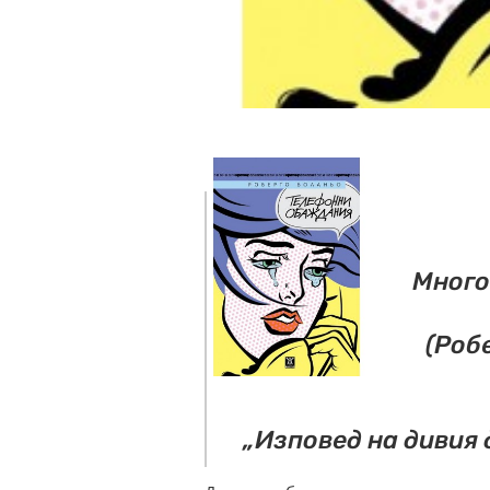
Много
(Роб
„Изповед на дивия д