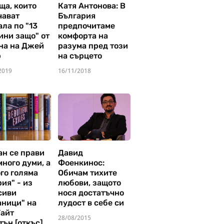
ща, които
Катя Антонова: В
чават
България
ла по "13
предпочитаме
ини защо" от
комфорта на
на на Джей
разума пред този
р
на сърцето
2019
16/11/2018
ан се прави
Давид
много думи, а
Фоенкинос:
го голяма
Обичам тихите
ия" - из
любови, защото
сиви
нося достатъчно
аници" на
лудост в себе си
Уайт
28/08/2015
тън [откъс]