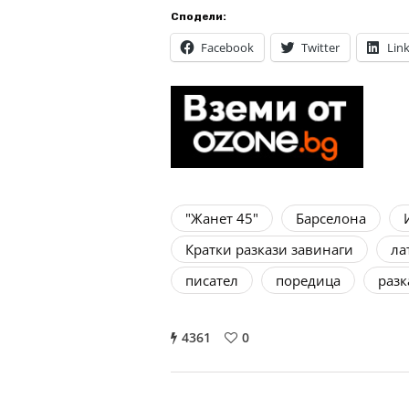
Сподели:
Facebook
Twitter
Lin
"Жанет 45"
Барселона
Кратки разкази завинаги
ла
писател
поредица
разк
4361
0