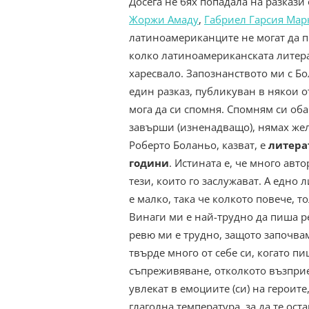
Досега не бях попадала на разкази
Жоржи Амаду
,
Габриел Гарсия Мар
латиноамериканците не могат да пи
колко латиноамериканската литера
харесвало. Запознанството ми с Б
един разказ, публикуван в някои о
мога да си спомня. Спомням си обач
завърши (изненадващо), нямах жел
Роберто Боланьо, казват, е
литера
години
. Истината е, че много авт
тези, които го заслужават. А едно
е малко, така че колкото повече, т
Винаги ми е най-трудно да пиша р
ревю ми е трудно, защото започвам
твърде много от себе си, когато пи
съпреживяване, отколкото възприем
увлекат в емоциите (си) на героите
глаголна температура, за да те ос