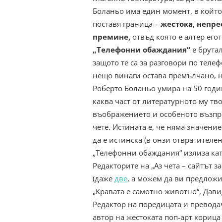
Боланьо има един момент, в който
поставя граница –
жестока, непре
премине,
отвъд която е алтер его
„Телефонни обаждания“
е брутал
защото те са за разговори по телеф
нещо винаги остава премълчано, н
Роберто Боланьо умира на 50 годи
каква част от литературното му тво
въображението и особеното възприе
чете. Истината е, че няма значени
да е истинска (в онзи отвратителен
„Телефонни обаждания“ излиза като
Редакторите на „Аз чета – сайтът з
(даже
две
, а можем да ви предложи
„Кравата е самотно животно“, Дави
Редактор на поредицата и превода
автор на жестоката поп-арт корица