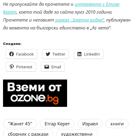
Не пропускайте да прочетете и
интервюто с Етгар
Керет
, което той даде за сайта през 2010 година.
Прочетете и неговият
разказ „Златна рибка“
, публикуван
до момента на български единствено в „Аз чета“.
Сподели:
Facebook
Twitter
LinkedIn
Pinterest
Email
"Жанет 45"
Етгар Керет
Израел
книги
сборник с разкази
художествени