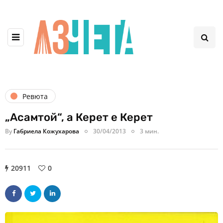
Ревюта
„Асамтой“, а Керет е Керет
By
Габриела Кожухарова
30/04/2013
3 мин.
20911
0