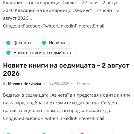
Класация на книжарници „Сиела“ – 27 юли – 2 август
2026 Класация на книжарници „Хермес“ – 27 юли – 2
август 2026…
Сподели:FacebookTwitterLinkedInPinterestEmail
@-книги
Новини
Новите книги на седмицата
Новите книги на седмицата - 2 август
2026
By
Милена Николова
02/08/2026
17 мин.
Веднъж в седмицата „Аз чета“ ви представя новите книги
на пазара, подбрани от самите издателства. Следете
нашия специален формат, но продължавайте да…
Сподели:FacebookTwitterLinkedInPinterestEmail