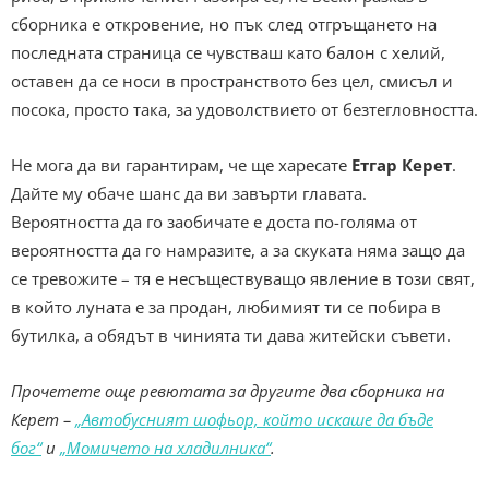
сборника е откровение, но пък след отгръщането на
последната страница се чувстваш като балон с хелий,
оставен да се носи в пространството без цел, смисъл и
посока, просто така, за удоволствието от безтегловността.
Не мога да ви гарантирам, че ще харесате
Етгар Керет
.
Дайте му обаче шанс да ви завърти главата.
Вероятността да го заобичате е доста по-голяма от
вероятността да го намразите, а за скуката няма защо да
се тревожите – тя е несъществуващо явление в този свят,
в който луната е за продан, любимият ти се побира в
бутилка, а обядът в чинията ти дава житейски съвети.
Прочетете още ревютата за другите два сборника на
Керет –
„Автобусният шофьор, който искаше да бъде
бог“
и
„Момичето на хладилника“
.