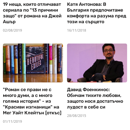
19 неща, които отличават
Катя Антонова: В
сериала по "13 причини
България предпочитаме
защо" от романа на Джей
комфорта на разума пред
Ашър
този на сърцето
02/08/2019
16/11/2018
"Роман се прави не с
Давид Фоенкинос:
много думи, а с много
Обичам тихите любови,
голяма история" - из
защото нося достатъчно
"Красиви изгнаници" на
лудост в себе си
Мег Уайт Клейтън [откъс]
28/08/2015
01/11/2019