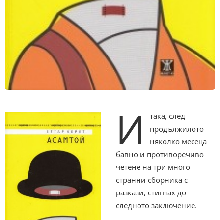
И
така, след
продължилото
няколко месеца
бавно и противоречиво
четене на три много
странни сборника с
разкази, стигнах до
следното заключение.