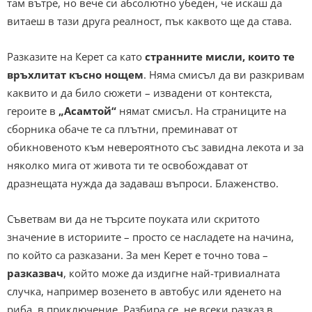
там вътре, но вече си абсолютно убеден, че искаш да
витаеш в тази друга реалност, пък каквото ще да става.
Разказите на Керет са като
странните мисли, които те
връхлитат късно нощем
. Няма смисъл да ви разкривам
каквито и да било сюжети – извадени от контекста,
героите в
„Асамтой“
нямат смисъл. На страниците на
сборника обаче те са плътни, преминават от
обикновеното към невероятното със завидна лекота и за
няколко мига от живота ти те освобождават от
дразнещата нужда да задаваш въпроси. Блаженство.
Съветвам ви да не търсите поуката или скритото
значение в историите – просто се насладете на начина,
по който са разказани. За мен Керет е точно това –
разказвач
, който може да издигне най-тривиалната
случка, например возенето в автобус или яденето на
риба, в приключение. Разбира се, не всеки разказ в