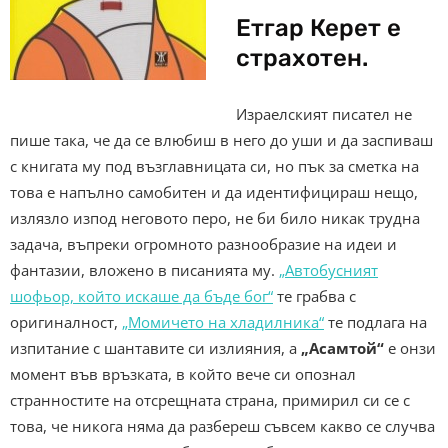
Етгар Керет е
страхотен.
Израелският писател не
пише така, че да се влюбиш в него до уши и да заспиваш
с книгата му под възглавницата си, но пък за сметка на
това е напълно самобитен и да идентифицираш нещо,
излязло изпод неговото перо, не би било никак трудна
задача, въпреки огромното разнообразие на идеи и
фантазии, вложено в писанията му.
„Автобусният
шофьор, който искаше да бъде бог“
те грабва с
оригиналност,
„Момичето на хладилника“
те подлага на
изпитание с шантавите си излияния, а
„Асамтой“
е онзи
момент във връзката, в който вече си опознал
странностите на отсрещната страна, примирил си се с
това, че никога няма да разбереш съвсем какво се случва