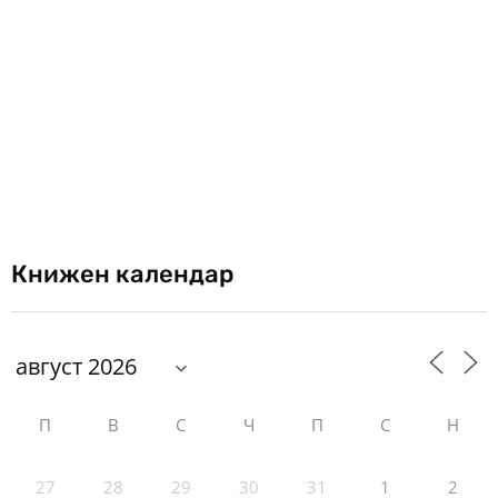
Книжен календар
П
В
С
Ч
П
С
Н
27
28
29
30
31
1
2