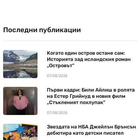
Последни публикации
Когато един остров остане сам:
Историята зад исландския роман
„Островът“
07/08/2026
Първи кадри: Били Айлиш в ролята
на Естер Грийнуд в новия филм
„Стъкленият похлупак“
07/08/2026
Звездата на НБА Джейлън Брънсън
дебютира като детски писател