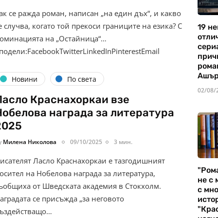
ак се ражда роман, написан „на един дъх“, и какво
е случва, когато той прекоси границите на езика? С
19 не
отли
оминацията на „Остайница“…
сериа
подели:FacebookTwitterLinkedInPinterestEmail
прич
рома
Ашъ
Новини
По света
02/08/
Ласло Краснахоркаи взе
Нобелова награда за литература
2025
y
Милена Николова
09/10/2025
3 мин.
исателят Ласло Краснахоркаи е тазгодишният
"Ром
осител на Нобелова награда за литература,
не с 
ъобщиха от Шведската академия в Стокхолм.
с мно
аградата се присъжда „за неговото
истор
"Кра
ъздействащо…