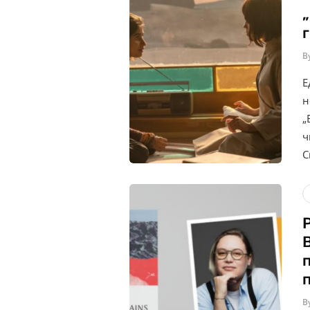
B
Е
н
„
ч
С
B