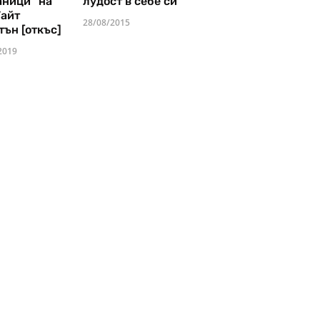
аници" на
лудост в себе си
Уайт
28/08/2015
тън [откъс]
2019