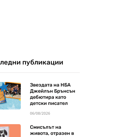
ледни публикации
Звездата на НБА
Джейлън Брънсън
дебютира като
детски писател
06/08/2026
Смисълът на
живота, отразен в