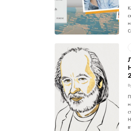
К
с
н
С
B
П
н
с
Н
в