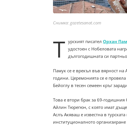
Снимка: gazetesanat.com
Т
урският писател
Орхан Па
удостоен с Нобеловата нагр
дългогодишната си партньо
Памук се е врекъл във вярност на А
години. Церемонията се е провела
Бейоглу в тесен семеен кръг зарад
Това е втори брак за 69-годишния 
Айлин Тюрегюн, с която имат дъщер
Аслъ Акяваш е известна в турската
институционалното организиране н