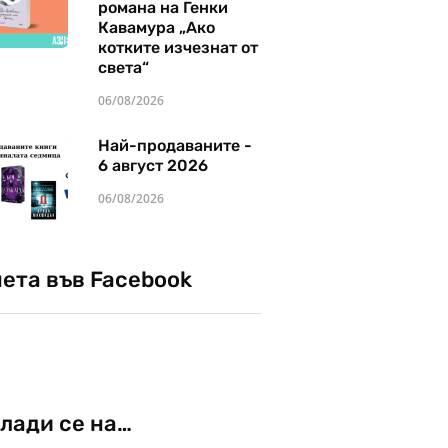
романа на Генки
Кавамура „Ако
котките изчезнат от
света“
06/08/2026
Най-продаваните -
6 август 2026
06/08/2026
чета във Facebook
лади се на…