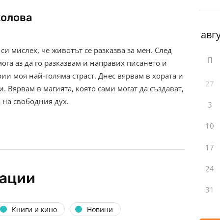
колова
 си мислех, че животът се разказва за мен. След
П
мога аз да го разказвам и направих писането и
рии моя най-голяма страст. Днес вярвам в хората и
27
. Вярвам в магията, която сами могат да създават,
 на свободния дух.
3
10
17
24
кации
31
Книги и кино
Новини