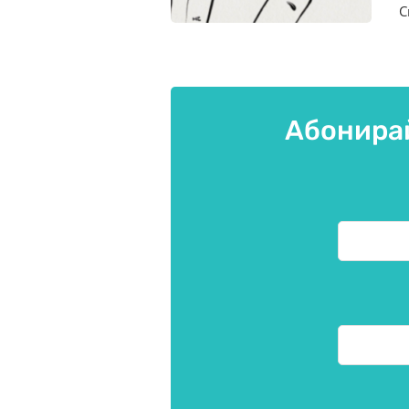
С
Абонирай