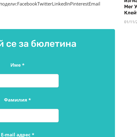
изгн
подели:FacebookTwitterLinkedInPinterestEmail
Мег 
Клей
01/11/
 се за бюлетина
Име
*
Фамилия
*
E-mail адрес
*