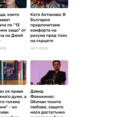
ща, които
Катя Антонова: В
чават
България
ла по "13
предпочитаме
ини защо" от
комфорта на
на на Джей
разума пред този
р
на сърцето
2019
16/11/2018
ан се прави
Давид
много думи, а
Фоенкинос:
го голяма
Обичам тихите
ия" - из
любови, защото
сиви
нося достатъчно