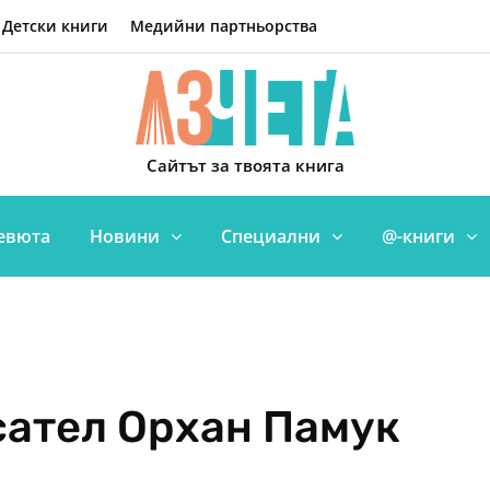
Детски книги
Медийни партньорства
Сайтът за твоята книга
евюта
Новини
Специални
@-книги
сател Орхан Памук