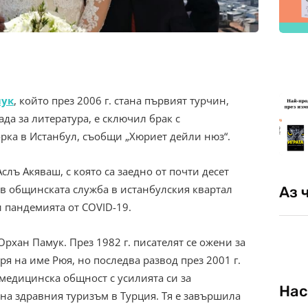
мук
, който през 2006 г. стана първият турчин,
ада за литература, е сключил брак с
рка в Истанбул, съобщи „Хюриет дейли нюз“.
слъ Акяваш, с която са заедно от почти десет
 в общинската служба в истанбулския квартал
Аз 
и пандемията от COVID-19.
Орхан Памук. През 1982 г. писателят се ожени за
я на име Рюя, но последва развод през 2001 г.
 медицинска общност с усилията си за
Нас
а здравния туризъм в Турция. Тя е завършила