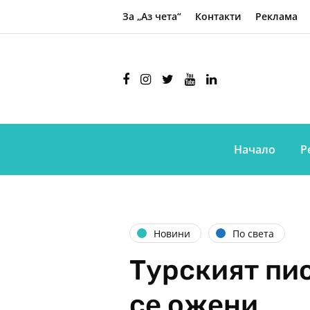
За „Аз чета“
Контакти
Реклама
Начало
Р
Новини
По света
Турският пи
се ожени