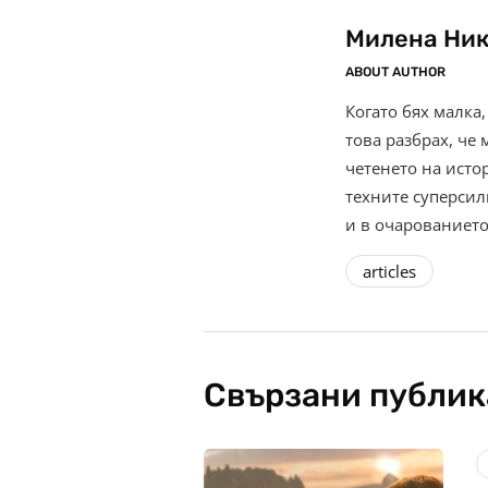
Милена Ни
ABOUT AUTHOR
Когато бях малка,
това разбрах, че 
четенето на исто
техните суперсили
и в очарованието
articles
Свързани публи