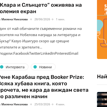
„Клара и Слънцето“ оживява на
големия екран
y
Милена Николова
28/06/2026
1 мин.
дин от най-обичаните съвременни романи на
осителя на Нобелова награда за литература и
Букър“ Казуо Ишигуро скоро ще срещне
итателите и зрителите…
подели:FacebookTwitterLinkedInPinterestEmail
Интервюта
Новини
Най
Рене Карабаш пред Booker Prize:
Всяка хубава книга, която
прочета, ме кара да виждам света
по различен начин
y
Милена Николова
25/03/2026
4 мин.