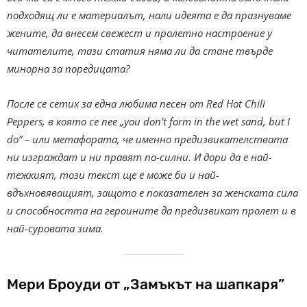
подходящ ли е материалът, нали идеята е да празнуваме
жените, да внесем свежест и пролетно настроение у
читателите, тази статия няма ли да стане твърде
минорна за поредицата?
После се сетих за една любима песен от Red Hot Chili
Peppers, в която се пее „you don’t form in the wet sand, but I
do” – или метафората, че именно предизвикателствата
ни изграждат и ни правят по-силни. И дори да е най-
тежкият, този текст ще е може би и най-
вдъхновяващият, защото е показателен за женската сила
и способността на героините да предизвикат пролет и в
най-суровата зима.
Мери Броуди от „Замъкът на шапкаря”