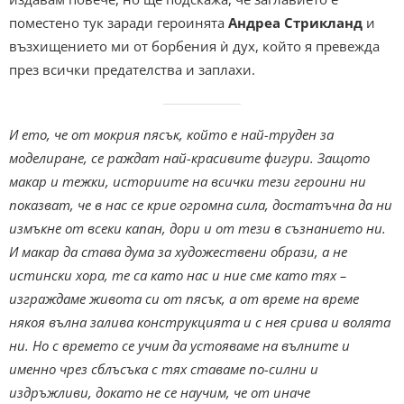
поместено тук заради героинята
Андреа Стрикланд
и
възхищението ми от борбения ѝ дух, който я превежда
през всички предателства и заплахи.
И ето, че от мокрия пясък, който е най-труден за
моделиране, се раждат най-красивите фигури. Защото
макар и тежки, историите на всички тези героини ни
показват, че в нас се крие огромна сила, достатъчна да ни
измъкне от всеки капан, дори и от тези в съзнанието ни.
И макар да става дума за художествени образи, а не
истински хора, те са като нас и ние сме като тях –
изграждаме живота си от пясък, а от време на време
някоя вълна залива конструкцията и с нея срива и волята
ни. Но с времето се учим да устояваме на вълните и
именно чрез сблъсъка с тях ставаме по-силни и
издръжливи, докато не се научим, че от иначе