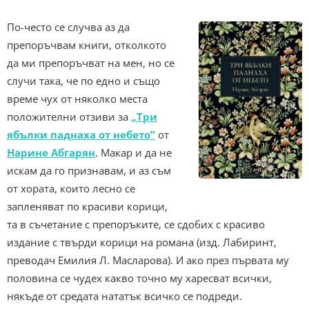
По-често се случва аз да
препоръчвам книги, отколкото
да ми препоръчват на мен, но се
случи така, че по едно и също
време чух от няколко места
положителни отзиви за
„Три
ябълки паднаха от небето”
от
Нарине Абгарян
. Макар и да не
искам да го признавам, и аз съм
от хората, които лесно се
запленяват по красиви корици,
та в съчетание с препоръките, се сдобих с красиво
издание с твърди корици на романа (изд. Лабиринт,
преводач Емилия Л. Масларова). И ако през първата му
половина се чудех какво точно му харесват всички,
някъде от средата нататък всичко се подреди.