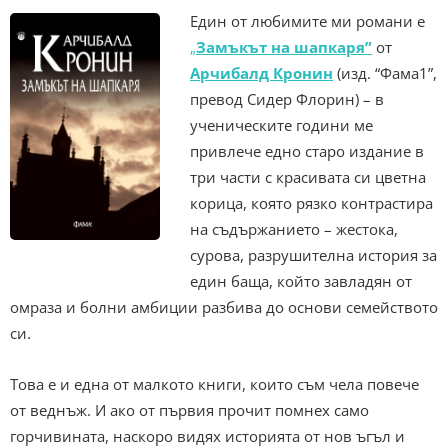
Един от любимите ми романи е
„
Замъкът на шапкаря”
от
Арчибалд Кронин
(изд. “Фама1”,
превод Сидер Флорин) – в
ученическите години ме
привлече едно старо издание в
три части с красивата си цветна
корица, която рязко контрастира
на съдържанието – жестока,
сурова, разрушителна история за
един баща, който завладян от
омраза и болни амбиции разбива до основи семейството
си.
Това е и една от малкото книги, които съм чела повече
от веднъж. И ако от първия прочит помнех само
горчивината, наскоро видях историята от нов ъгъл и