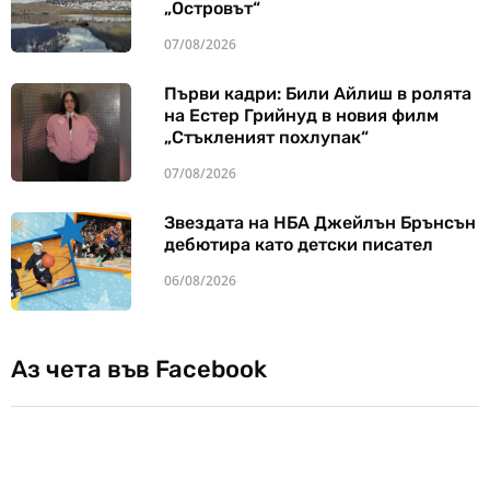
„Островът“
07/08/2026
Първи кадри: Били Айлиш в ролята
на Естер Грийнуд в новия филм
„Стъкленият похлупак“
07/08/2026
Звездата на НБА Джейлън Брънсън
дебютира като детски писател
06/08/2026
Аз чета във Facebook