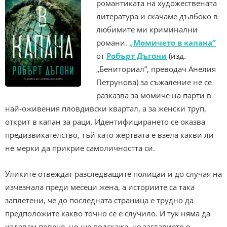
романтиката на художествената
литература и скачаме дълбоко в
любимите ми криминални
романи.
„Момичето в капана”
от
Робърт Дъгони
(изд.
„Бениториал”, преводач Анелия
Петрунова) за съжаление не се
разказва за момиче на парти в
най-оживения пловдивски квартал, а за женски труп,
открит в капан за раци. Идентифицирането се оказва
предизвикателство, тъй като жертвата е взела какви ли
не мерки да прикрие самоличността си.
Уликите отвеждат разследващите полицаи и до случая на
изчезнала преди месеци жена, а историите са така
заплетени, че до последната страница е трудно да
предположите какво точно се е случило. И тук няма да
издавам повече, но ще подскажа, че заглавието е