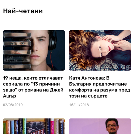
Най-четени
19 неща, които отличават
Катя Антонова: В
сериала по "13 причини
България предпочитаме
защо" от романа на Джей
комфорта на разума пред
Ашър
този на сърцето
02/08/2019
16/11/2018