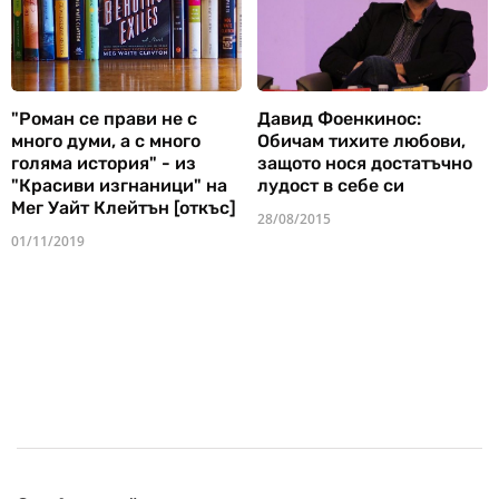
"Роман се прави не с
Давид Фоенкинос:
много думи, а с много
Обичам тихите любови,
голяма история" - из
защото нося достатъчно
"Красиви изгнаници" на
лудост в себе си
Мег Уайт Клейтън [откъс]
28/08/2015
01/11/2019