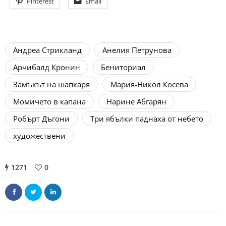
Pinterest
Email
Андреа Стрикланд
Анелия Петрунова
Арчибалд Кронин
Бениториал
Замъкът на шапкаря
Мария-Никол Косева
Момичето в капана
Нарине Абгарян
Робърт Дъгони
Три ябълки паднаха от небето
художествени
1271
0