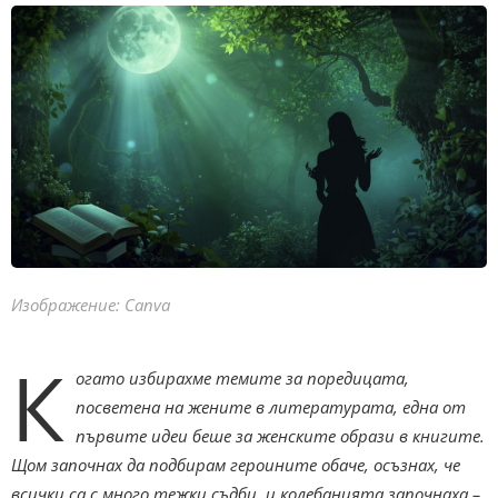
Изображение: Canva
К
огато избирахме темите за поредицата,
посветена на жените в литературата, една от
първите идеи беше за женските образи в книгите.
Щом започнах да подбирам героините обаче, осъзнах, че
всички са с много тежки съдби, и колебанията започнаха –