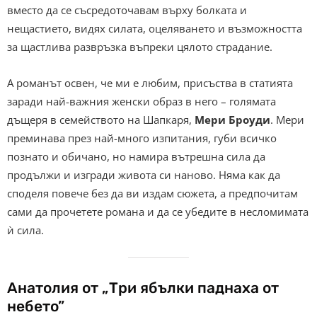
вместо да се съсредоточавам върху болката и
нещастието, видях силата, оцеляването и възможността
за щастлива развръзка въпреки цялото страдание.
А романът освен, че ми е любим, присъства в статията
заради най-важния женски образ в него – голямата
дъщеря в семейството на Шапкаря,
Мери Броуди
. Мери
преминава през най-много изпитания, губи всичко
познато и обичано, но намира вътрешна сила да
продължи и изгради живота си наново. Няма как да
споделя повече без да ви издам сюжета, а предпочитам
сами да прочетете романа и да се убедите в несломимата
ѝ сила.
Анатолия от „Три ябълки паднаха от
небето”