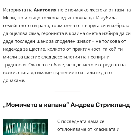
Историята на
Анатолия
не е по-малко жестока от тази на
Мери, но и също толкова вдъхновяваща. Изгубила
семейството си рано, тормозена от съпруга си и избрала
да оцелява сама, героинята в крайна сметка избира да си
даде последен шанс за споделен живот – не толкова от
надежда за щастие, колкото от практичност, та кой ти
мисли за щастие след десетилетия на неспирни
трудности. Оказва се обаче, че щастието е отредено на
всеки, стига да имаме търпението и силите да го
дочакаме.
„Момичето в капана” Андреа Стрикланд
С последната дама се
отклоняваме от класиката и