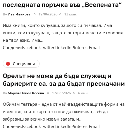
последната поръчка във „Вселената“
By
Ива Иванова
19/06/2026
13 мин.
Има книги, които купуваш, защото си ги чакал. Има
книги, които купуваш, защото авторът вече ти е говорил
на твоя език. Има…
Сподели:FacebookTwitterLinkedInPinterestEmail
Специални
Орелът не може да бъде служещ и
бариерите са, за да бъдат прескачани
By
Мария-Никол Косева
17/06/2026
4 мин.
Обичам театъра – една от най-въздействащите форми на
изкуство, която кара текстове да оживяват, теб да
забравиш за всичко извън залата, и…
Сподели:FacebookTwitterLinkedInPinterestEmail