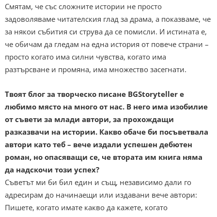
Смятам, че със сложните истории не просто
задоволяваме читателския глад за драма, а показваме, че
за някои събития си струва да се помисли. И истината е,
че обичам да гледам на една история от повече страни –
просто когато има силни чувства, когато има
разтърсване и промяна, има множество засегнати.
Твоят блог за творческо писане BGStoryteller е
любимо място на много от нас. В него има изобилие
от съвети за млади автори, за прохождащи
разказвачи на истории. Какво обаче би посъветвала
автори като теб – вече издали успешен дебютен
роман, но опасяващи се, че втората им книга няма
да надскочи този успех?
Съветът ми би бил един и същ, независимо дали го
адресирам до начинаещи или издавани вече автори:
Пишете, когато имате какво да кажете, когато