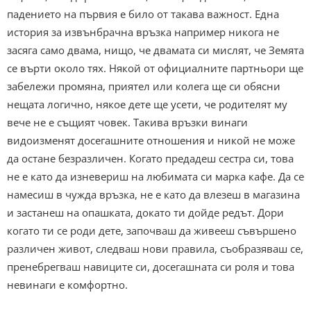
падението на първия е било от такава важност. Една
история за извънбрачна връзка например никога не
засяга само двама, нищо, че двамата си мислят, че Земята
се върти около тях. Някой от официалните партньори ще
забележи промяна, приятел или колега ще си обясни
нещата логично, някое дете ще усети, че родителят му
вече не е същият човек. Такива връзки винаги
видоизменят досегашните отношения и никой не може
да остане безразличен. Когато предадеш сестра си, това
не е като да изневериш на любимата си марка кафе. Да се
намесиш в чужда връзка, не е като да влезеш в магазина
и застанеш на опашката, докато ти дойде редът. Дори
когато ти се роди дете, започваш да живееш съвършено
различен живот, следваш нови правила, съобразяваш се,
пренебрегваш навиците си, досегашната си роля и това
невинаги е комфортно.