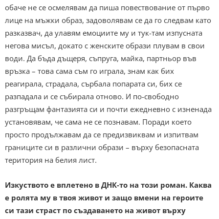
обаче не се осмелявам да пиша повествование от първо
лице на мъжки образ, задоволявам се да го следвам като
разказвач, да улавям емоциите му и тук-там изпусната
негова мисъл, докато с женските образи плувам в свои
води. Да бъда дъщеря, съпруга, майка, партньор във
връзка – това сама съм го играла, знам как бих
реагирала, страдала, сърбала попарата си, бих се
разпадала и се събирала отново. И по-свободно
разгръщам фантазията си и почти ежедневно с изненада
установявам, че сама не се познавам. Поради което
просто продължавам да се предизвиквам и изпитвам
границите си в различни образи – върху безопасната
територия на белия лист.
Изкуството е вплетено в ДНК-то на този роман. Каква
е ролята му в твоя живот и защо вмени на героите
си тази страст по създаването на живот върху