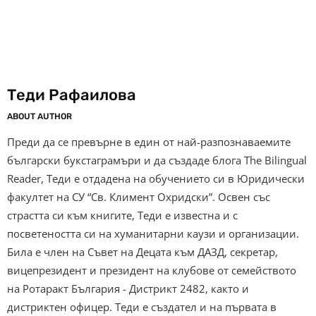
Теди Рафаилова
ABOUT AUTHOR
Преди да се превърне в един от най-разпознаваемите
български букстаграмъри и да създаде блога The Bilingual
Reader, Теди е отдадена на обучението си в Юридически
факултет на СУ “Св. Климент Охридски”. Освен със
страстта си към книгите, Теди е известна и с
посветеността си на хуманитарни каузи и организации.
Била е член на Съвет на Децата към ДАЗД, секретар,
вицепрезидент и президент на клубове от семейството
на Ротаракт България - Дистрикт 2482, както и
дистриктен офицер. Теди е създател и на първата в