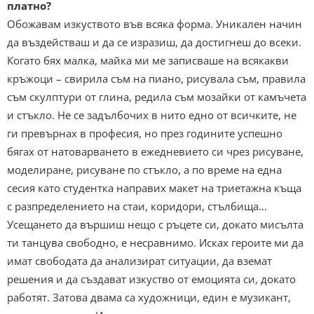
платно?
Обожавам изкуството във всяка форма. Уникален начин
да въздействаш и да се изразиш, да достигнеш до всеки.
Когато бях малка, майка ми ме записваше на всякакви
кръжоци – свирила съм на пиано, рисувала съм, правила
съм скулптури от глина, редила съм мозайки от камъчета
и стъкло. Не се задълбочих в нито едно от всичките, не
ги превърнах в професия, но през годините успешно
бягах от натоварването в ежедневието си чрез рисуване,
моделиране, рисуване по стъкло, а по време на една
сесия като студентка направих макет на триетажна къща
с разпределението на стаи, коридори, стълбища…
Усещането да вършиш нещо с ръцете си, докато мисълта
ти танцува свободно, е несравнимо. Исках героите ми да
имат свободата да анализират ситуации, да вземат
решения и да създават изкуство от емоцията си, докато
работят. Затова двама са художници, един е музикант,