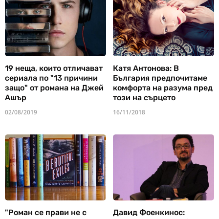
19 неща, които отличават
Катя Антонова: В
сериала по "13 причини
България предпочитаме
защо" от романа на Джей
комфорта на разума пред
Ашър
този на сърцето
02/08/2019
16/11/2018
"Роман се прави не с
Давид Фоенкинос: