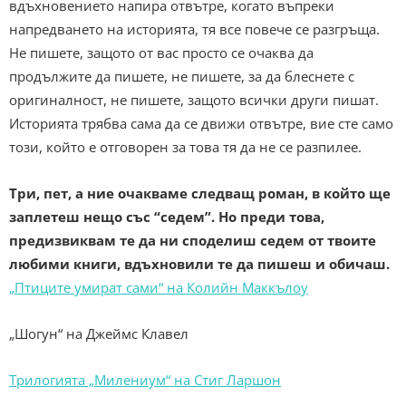
вдъхновението напира отвътре, когато въпреки
напредването на историята, тя все повече се разгръща.
Не пишете, защото от вас просто се очаква да
продължите да пишете, не пишете, за да блеснете с
оригиналност, не пишете, защото всички други пишат.
Историята трябва сама да се движи отвътре, вие сте само
този, който е отговорен за това тя да не се разпилее.
Три, пет, а ние очакваме следващ роман, в който ще
заплетеш нещо със “седем”. Но преди това,
предизвиквам те да ни споделиш седем от твоите
любими книги, вдъхновили те да пишеш и обичаш.
„Птиците умират сами“ на Колийн Маккълоу
„Шогун“ на Джеймс Клавел
Трилогията „Милениум“ на Стиг Ларшон