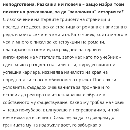
неподготвена. Разкажи ни повече – защо избра този
похват на разказване, за да “заключиш” историята?
С изключение на първите трийсетина страници и
последните десет, всяка страница от романа е написана в
реда, в който се чете в книгата. Като човек, който много е
чел и много е писал за конструкции на романи,
планиране на сюжети, изграждане на герои и
ангажиране на читателите, започнах като по учебник –
един мъж в разцвета на силите си, с уреден живот и
успешна кариера, изживява началото на края на
поредната си съвсем обикновена връзка. Постлах си
условията, създадох очакванията за промяна и го
оставих да реагира на изненадващите обрати в
собственото му съществуване. Какво му трябва на човек
– нещо по-хубаво, вълнуващо и непредвидимо, и той
вече няма да е същият. Само че, за да го докарам до
границата му на издръжливост, го забърках в