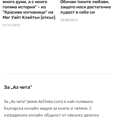
много думи, а с много
Обичам тихите любови,
голяма история" - из
защото нося достатъчно
"Красиви изгнаници" на
лудост в себе си
Мег Уайт Клейтън [откъс]
28/08/2015
01/11/2019
За „Аз чета“
За „Аз чета“ (www.AzCheta.com) е най-голямата
българска онлайн медия за книги и четене. С
изградената онлайн общност от няколко десетки