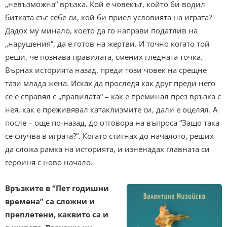
„невъзможна“ връзка. Кой е човекът, който би водил
битката със себе си, кой би приел условията на играта?
Дадох му минало, което да го направи податлив на
„нарушения“, да е готов на жертви. И точно когато той
реши, че познава правилата, смених гледната точка.
Върнах историята назад, преди този човек на срещне
тази млада жена. Исках да проследя как друг преди него
се е справял с „правилата“ – как е преминал през връзка с
нея, как е преживявал катаклизмите си, дали е оцелял. А
после – още по-назад, до отговора на въпроса “Защо така
се случва в играта?”. Когато стигнах до началото, реших
да сложа рамка на историята, и изненадах главната си
героиня с ново начало.
Връзките в “Пет годишни
времена” са сложни и
преплетени, каквито са и