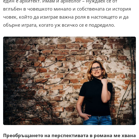
един е архитект. Имам и археолог – нуждаех се от
вглъбен в човешкото минало и собствената си история
човек, който да изиграе важна роля в настоящето и да
обърне играта, когато уж всичко се е подредило.
Преобръщането на перспективата в романа ме хвана