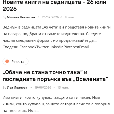
Новите книги на седмицата - 26 юли
2026
By
Милена Николова
26/07/2026
8 мин.
Веднъж в седмицата „Аз чета“ ви представя новите книги
на пазара, подбрани от самите издателства. Следете
нашия специален формат, но продължавайте да…
Сподели:FacebookTwitterLinkedInPinterestEmail
Ревюта
„Обаче не стана точно така“ и
последната поръчка във „Вселената“
By
Ива Иванова
19/06/2026
13 мин.
Има книги, които купуваш, защото си ги чакал. Има
книги, които купуваш, защото авторът вече ти е говорил
на твоя език. Има…