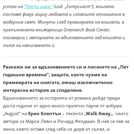
успеха на
“Трети шанс”
(изд. „Ентусиаст“), книгата
поставя фокус върху любовта и сложните отношения в
модерния свят.
Минути след премиерата на книгата, в
препълнената книжарница Greenwich Book Center,
поговорих с авторката за вдъхновението зад книгата и
пътя на написването ѝ.
Разкажи ни за вдъхновението си и писането на „Пет
годишни времена“, защото, както чухме на
премиерата на книгата, имаш изключително
интересна история за споделяне.
Вдъхновението за историята от романа дойде преди
доста години от едно много приятно парче от албума
„August“ на
Ерик Клептън
– песента „
Walk Away
„, чиито
автори са Марси Леви и Ричард Фелдман. В нея се пее за
жена, която оставя след себе си диря от сълзи, и