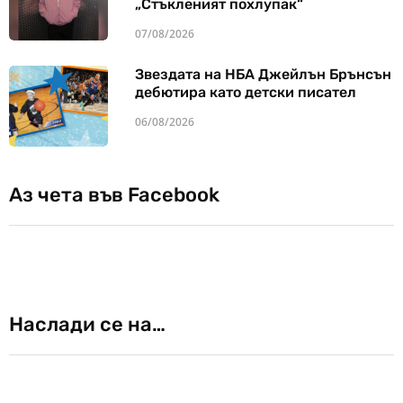
„Стъкленият похлупак“
07/08/2026
Звездата на НБА Джейлън Брънсън
дебютира като детски писател
06/08/2026
Аз чета във Facebook
Наслади се на…