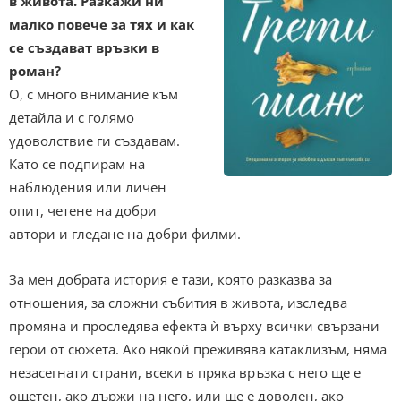
в живота. Разкажи ни
малко повече за тях и как
се създават връзки в
роман?
О, с много внимание към
детайла и с голямо
удоволствие ги създавам.
Като се подпирам на
наблюдения или личен
опит, четене на добри
автори и гледане на добри филми.
За мен добрата история е тази, която разказва за
отношения, за сложни събития в живота, изследва
промяна и проследява ефекта ѝ върху всички свързани
герои от сюжета. Ако някой преживява катаклизъм, няма
незасегнати страни, всеки в пряка връзка с него ще е
ощетен, ако държи на него, или ще е доволен, ако