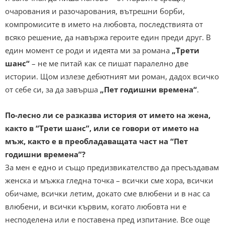
очарования и разочарования, вътрешни борби,
компромисите в името на любовта, последствията от
всяко решение, да навържа героите един преди друг. В
един момент се роди и идеята ми за романа
„Трети
шанс“
– не ме питай как се пишат паралелно две
истории. Щом излезе дебютният ми роман, дадох всичко
от себе си, за да завърша
„Пет годишни времена“
.
По-лесно ли се разказва история от името на жена,
както в “Трети шанс”, или се говори от името на
мъж, както е в преобладаващата част на “Пет
годишни времена”?
За мен е едно и също предизвикателство да пресъздавам
женска и мъжка гледна точка – всички сме хора, всички
обичаме, всички летим, докато сме влюбени и в нас са
влюбени, и всички кървим, когато любовта ни е
несподелена или е поставена пред изпитание. Все още