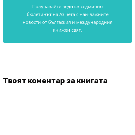
Получавайте веднъж седмично
бюлетинът на Аз чета с най-важните
новости от бългаския и международния
книжен свят.
Твоят коментар за книгата