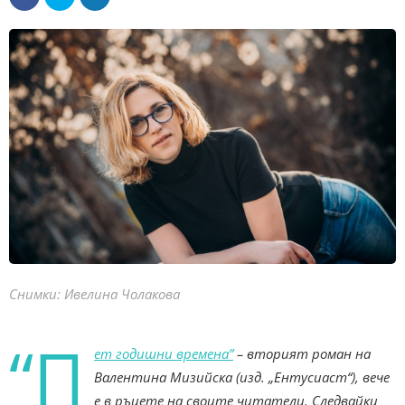
Снимки: Ивелина Чолакова
“П
ет годишни времена”
– вторият роман на
Валентина Мизийска (изд. „Ентусиаст“), вече
е в ръцете на своите читатели. Следвайки