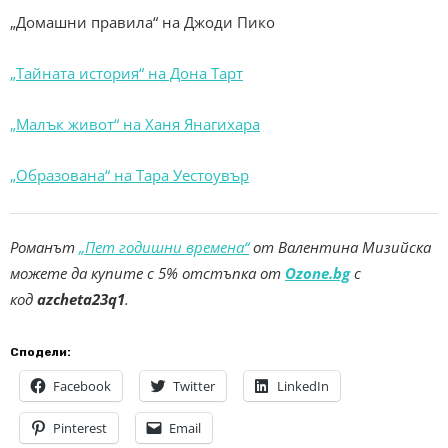
„Домашни правила“ на Джоди Пико
„Тайната история“ на Дона Тарт
„Малък живот“ на Ханя Янагихара
„Образована“ на Тара Уестоувър
Романът
„Пет годишни времена“
от Валентина Мизийска
можете да купите с 5% отстъпка от
Ozone.bg
с
код
azcheta23q1
.
Сподели:
Facebook
Twitter
LinkedIn
Pinterest
Email