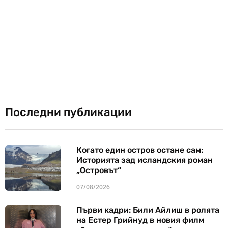
Последни публикации
Когато един остров остане сам:
Историята зад исландския роман
„Островът“
07/08/2026
Първи кадри: Били Айлиш в ролята
на Естер Грийнуд в новия филм