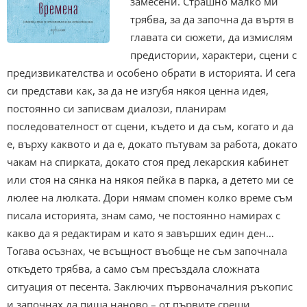
замесени. Страшно малко ми
трябва, за да започна да въртя в
главата си сюжети, да измислям
предистории, характери, сцени с
предизвикателства и особено обрати в историята. И сега
си представи как, за да не изгубя някоя ценна идея,
постоянно си записвам диалози, планирам
последователност от сцени, където и да съм, когато и да
е, върху каквото и да е, докато пътувам за работа, докато
чакам на спирката, докато стоя пред лекарския кабинет
или стоя на сянка на някоя пейка в парка, а детето ми се
люлее на люлката. Дори нямам спомен колко време съм
писала историята, знам само, че постоянно намирах с
какво да я редактирам и като я завърших един ден…
Тогава осъзнах, че всъщност въобще не съм започнала
откъдето трябва, а само съм пресъздала сложната
ситуация от песента. Заключих първоначалния ръкопис
и започнах да пиша наново – от първите срещи,