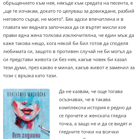
обръщението към нея, някъде към средата на песента, е
„ще те изчакам, докато го целуваш за довиждане, разбий
неговото сърце, не моето“. Бях адски впечатлена и в
главата ми веднага започнаха да се въртят мисли кое
прави една жена толкова изключителна, че един мъж да
каже такова нещо, кога някой би бил готов да споделя
любимата си, защото в противен случай не би могъл да
си представи живота си без нея, какъв човек би казал
тези думи, през какво е минал, какъв живот е заменил за
този с връзка като тази.
Да не казвам, че още тогава
осъзнавах, че в такава
комплексна история е редно да
се прочете и женската гледна
точка, а защо не и да се видят и
гледните точки на всички