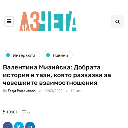
Интервюта
Новини
Валентина Мизийска: Добрата
история е тази, която разказва за
човешките взаимоотношения
By
Теди Рафаилова
10/03/2023
10 мин.
10961
6