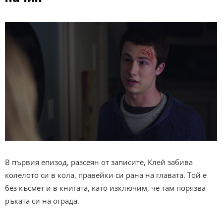
В първия епизод, разсеян от записите, Клей забива
колелото си в кола, правейки си рана на главата. Той е
без късмет и в книгата, като изключим, че там порязва
ръката си на ограда.