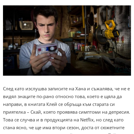
След като изслушва записите на Хана и съжалява, че не е
видял знаците по-рано относно това, което е щяла да
направи, в книгата Клей се обръща към старата си
приятелка – Скай, която проявява симптоми на депресия.
Това се случва и в продукцията на Netflix, но след като
стана ясно, че ще има втори сезон, доста от сюжетните