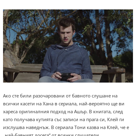
Ако сте били разочаровани от бавното слушане на
всички касети на Хана в сериала, най-вероятно ще ви
хареса оригиналния подход на Ашър. В книгата, след
като получава кутията със записи на прага си, Клей ги
изслушва наведнъж. В сериала Тони казва на Клей, че е
„най-бавният досега“ от всички слушатели.