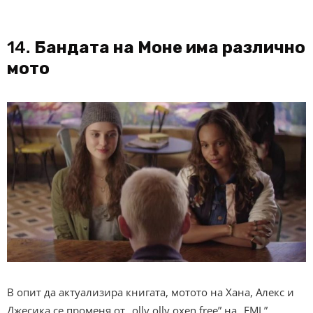
14.
Бандата на Моне има различно
мото
В опит да актуализира книгата, мотото на Хана, Алекс и
Джесика се променя от „olly olly oxen free” на „FML”