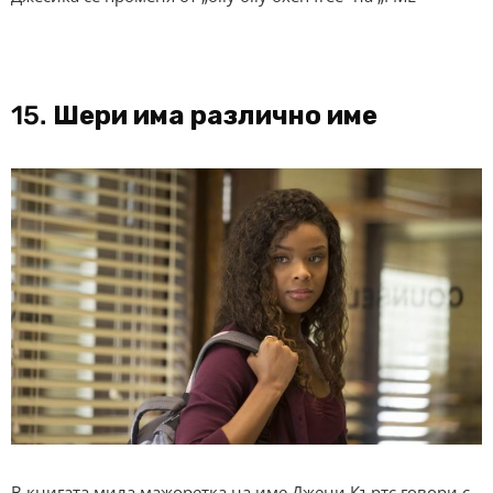
15.
Шери има различно име
В книгата мила мажоретка на име Джени Къртс говори с