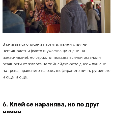
В книгата са описани партита, пълни с пияни
непълнолетни (както и ужасяващи сцени на
изнасилване), но сериалът показва всички останали
реалности от живота на тийнейджърите днес – пушене
на трева, правенето на секс, шофирането пиян, ругаенето
и още, и още.
6.
Клей се наранява, но по друг
начин