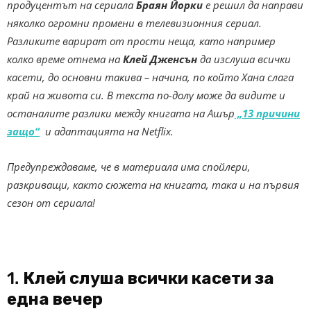
продуцентът на сериала
Браян Йорки
е решил да направи
няколко огромни промени в телевизионния сериал.
Разликите варират от прости неща, като например
колко време отнема на
Клей Дженсън
да изслуша всички
касети, до основни такива – начина, по който Хана слага
край на живота си.
В текста по-долу може да видите и
останалите разлики между книгата на Ашър
„13 причини
защо“
и адаптацията на Netflix.
Предупреждаваме, че в материала има спойлери,
разкриващи, както сюжета на книгата, така и на първия
сезон от сериала!
1.
Клей слуша всички касети за
една вечер