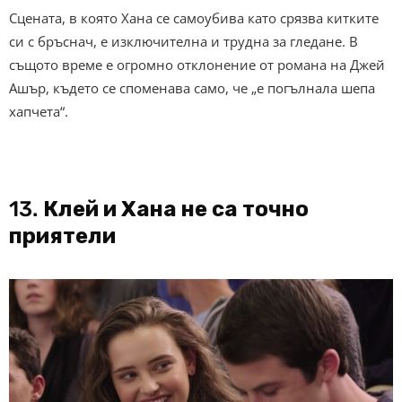
Сцената, в която Хана се самоубива като срязва китките
си с бръснач, е изключителна и трудна за гледане. В
същото време е огромно отклонение от романа на Джей
Ашър, където се споменава само, че „е погълнала шепа
хапчета“.
13.
Клей и Хана не са точно
приятели