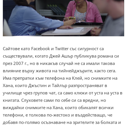
Сайтове като Facebook и Twitter със сигурност са
съществували, когато Джей Ашър публикува романа си
през 2007 г., но в никакъв случай не са имали такова
влияние върху живота на тийнейджърите, както сега.
Има препратки към телефона на Клей, но снимките на
Хана, които Джъстин и Тайлър разпространяват в
училище чрез групов чат, са само клюки от уста на уста в
книгата. Слуховете сами по себе си са вредни, но
виждайки снимките на Хана, които обикалят всички
телефони, е толкова по-жестоко и въздействащо, че
добавя по-голямо осъзнаване на зрителите за болката и