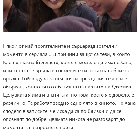
Някои от най-трогателните и сърцераздирателни
моменти в сериала „13 причини защо“ са тези, в които
Клей оплаква бъдещето, което е можело да имат с Хана,
или когато се връща в спомените си от тяхната близка
връзка. Той жадува за нея почти през целия сезон и е
объркан, когато тя го отблъсква на партито на Джесика.
Целувката я има и в книгата, но това, което я е довело, е
различно. Те работят заедно едно лято в киното, но Хана
споделя в записите, че иска да са по-близки и да се
опознаят по-добре. Двамата никога не разговарят до
момента на въпросното парти.