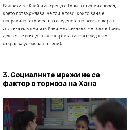
Въпреки че Клей има среща с Тони в първия епизод,
което потвърждава, че той е този, който Хана е
направила отговорен за следенето на всички хора в
списъка ѝ, в книгата Клей не осъзнава, че това е Тони,
докато не изслушва четвъртата касета (след като
открадва уокмена на Тони).
3.
Социалните мрежи не са
фактор в тормоза на Хана