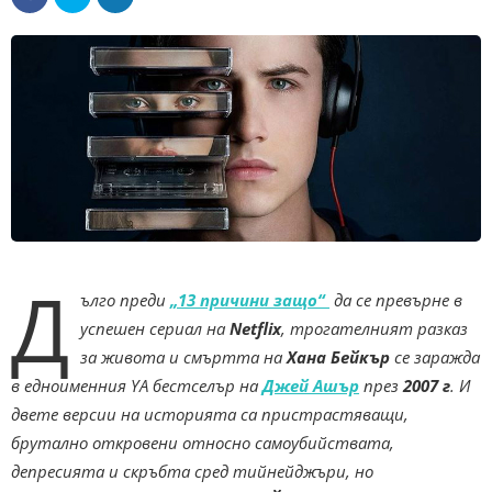
Д
ълго преди
„13 причини защо“
да се превърне в
успешен сериал на
Netflix
, трогателният разказ
за живота и смъртта на
Хана Бейкър
се заражда
в едноименния YA бестселър на
Джей Ашър
през
2007 г
. И
двете версии на историята са пристрастяващи,
брутално откровени относно самоубийствата,
депресията и скръбта сред тийнейджъри, но