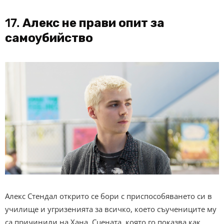
17.
Алекс не прави опит за
самоубийство
Алекс Стендал открито се бори с приспособяването си в
училище и угризенията за всичко, което съучениците му
са причинили на Хана. Сцената, която го показва как