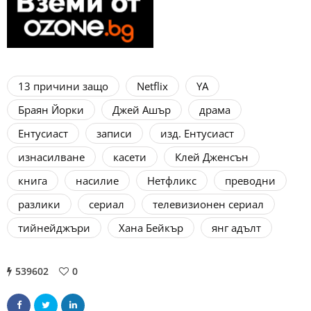
13 причини защо
Netflix
YA
Браян Йорки
Джей Ашър
драма
Ентусиаст
записи
изд. Ентусиаст
изнасилване
касети
Клей Дженсън
книга
насилие
Нетфликс
преводни
разлики
сериал
телевизионен сериал
тийнейджъри
Хана Бейкър
янг адълт
539602
0