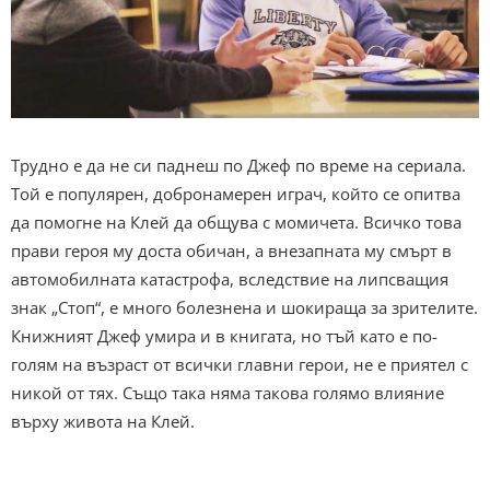
Трудно е да не си паднеш по Джеф по време на сериала.
Той е популярен, добронамерен играч, който се опитва
да помогне на Клей да общува с момичета. Всичко това
прави героя му доста обичан, а внезапната му смърт в
автомобилната катастрофа, вследствие на липсващия
знак „Стоп“, е много болезнена и шокираща за зрителите.
Книжният Джеф умира и в книгата, но тъй като е по-
голям на възраст от всички главни герои, не е приятел с
никой от тях. Също така няма такова голямо влияние
върху живота на Клей.