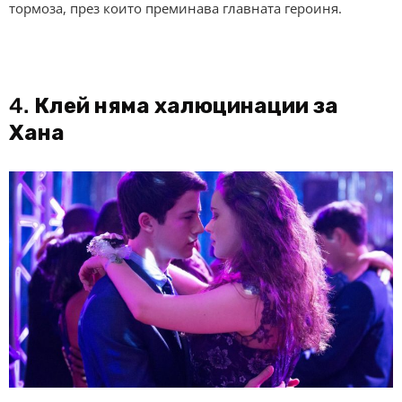
тормоза, през които преминава главната героиня.
4.
Клей няма халюцинации за
Хана