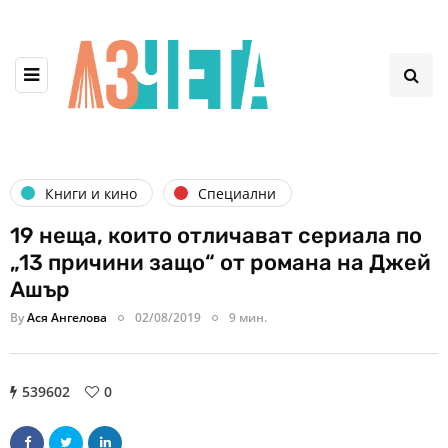
Книги и кино
Специални
19 неща, които отличават сериала по
„13 причини защо“ от романа на Джей
Ашър
By
Ася Ангелова
02/08/2019
9 мин.
539602
0