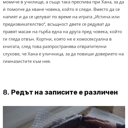
момиче в училище, а също така преспива при Хана, за да
ѝ помогне да хване човека, който я следи. Вместо да се
напият и да се целуват по време на играта „Истина или
предизвикателство“, всъщност двете се редуват да
правят масаж на гърба една на друга пред човека, който
ги гледа отвън. Кортни, която не е хомосексуална в
книгата, след това разпространява отвратителни
слухове, че Хана е уличница, за да повиши доверието на
гимназистите към нея.
8.
Редът на записите е различен