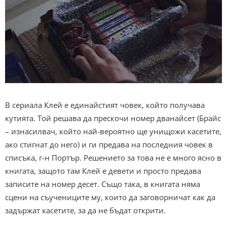
В сериала Клей е единайстият човек, който получава
кутията. Той решава да прескочи номер дванайсет (Брайс
– изнасилвач, който най-вероятно ще унищожи касетите,
ако стигнат до него) и ги предава на последния човек в
списъка, г-н Портър. Решението за това не е много ясно в
книгата, защото там Клей е девети и просто предава
записите на номер десет. Също така, в книгата няма
сцени на съучениците му, които да заговорничат как да
задържат касетите, за да не бъдат открити.