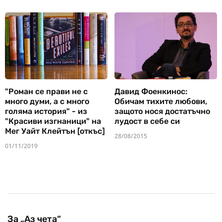
"Роман се прави не с
Давид Фоенкинос:
много думи, а с много
Обичам тихите любови,
голяма история" - из
защото нося достатъчно
"Красиви изгнаници" на
лудост в себе си
Мег Уайт Клейтън [откъс]
28/08/2015
01/11/2019
За „Аз чета“