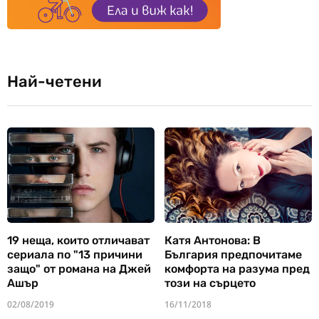
Най-четени
19 неща, които отличават
Катя Антонова: В
сериала по "13 причини
България предпочитаме
защо" от романа на Джей
комфорта на разума пред
Ашър
този на сърцето
02/08/2019
16/11/2018