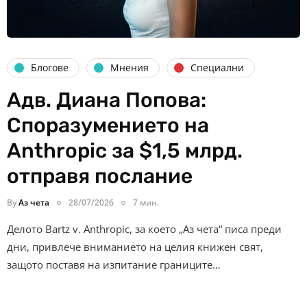
Блогове
Мнения
Специални
Адв. Диана Попова:
Споразумението на
Anthropic за $1,5 млрд.
отправя послание
By
Аз чета
28/07/2026
7 мин.
Делото Bartz v. Anthropic, за което „Аз чета“ писа преди
дни, привлече вниманието на целия книжен свят,
защото поставя на изпитание границите…