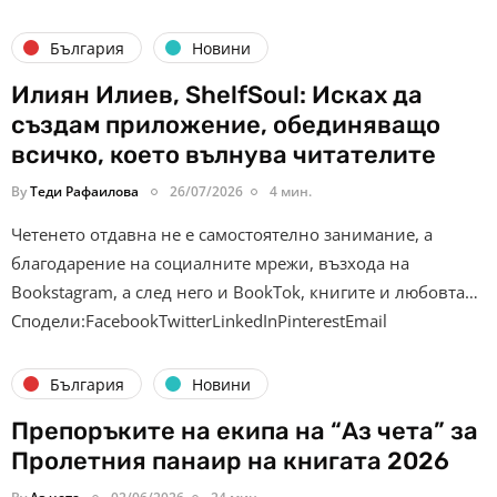
България
Новини
Илиян Илиев, ShelfSoul: Исках да
създам приложение, обединяващо
всичко, което вълнува читателите
By
Теди Рафаилова
26/07/2026
4 мин.
Четенето отдавна не е самостоятелно занимание, а
благодарение на социалните мрежи, възхода на
Bookstagram, а след него и BookTok, книгите и любовта…
Сподели:FacebookTwitterLinkedInPinterestEmail
България
Новини
Препоръките на екипа на “Аз чета” за
Пролетния панаир на книгата 2026