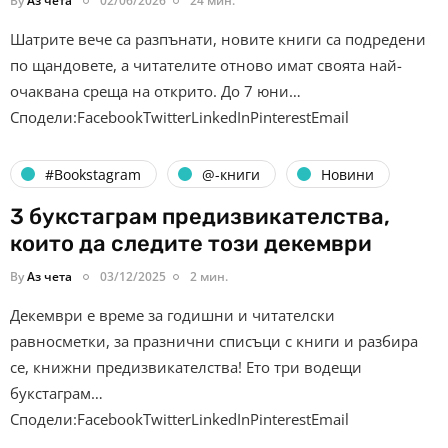
By
Аз чета
02/06/2026
24 мин.
Шатрите вече са разпънати, новите книги са подредени
по щандовете, а читателите отново имат своята най-
очаквана среща на открито. До 7 юни…
Сподели:FacebookTwitterLinkedInPinterestEmail
#Bookstagram
@-книги
Новини
3 букстаграм предизвикателства,
които да следите този декември
By
Аз чета
03/12/2025
2 мин.
Декември е време за годишни и читателски
равносметки, за празнични списъци с книги и разбира
се, книжни предизвикателства! Ето три водещи
букстаграм…
Сподели:FacebookTwitterLinkedInPinterestEmail