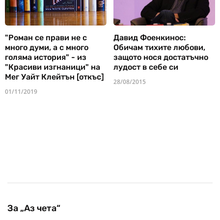
"Роман се прави не с
Давид Фоенкинос:
много думи, а с много
Обичам тихите любови,
голяма история" - из
защото нося достатъчно
"Красиви изгнаници" на
лудост в себе си
Мег Уайт Клейтън [откъс]
28/08/2015
01/11/2019
За „Аз чета“