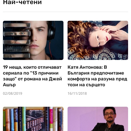
Най-четени
19 неща, които отличават
Катя Антонова: В
сериала по "13 причини
България предпочитаме
защо" от романа на Джей
комфорта на разума пред
Ашър
този на сърцето
02/08/2019
16/11/2018