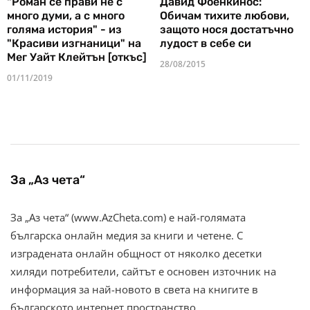
"Роман се прави не с
Давид Фоенкинос:
много думи, а с много
Обичам тихите любови,
голяма история" - из
защото нося достатъчно
"Красиви изгнаници" на
лудост в себе си
Мег Уайт Клейтън [откъс]
28/08/2015
01/11/2019
За „Аз чета“
За „Аз чета“ (www.AzCheta.com) е най-голямата
българска онлайн медия за книги и четене. С
изградената онлайн общност от няколко десетки
хиляди потребители, сайтът е основен източник на
информация за най-новото в света на книгите в
българското интернет пространство.