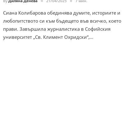
By
Диляна Денева
21/04/2025
7 мин.
Сиана Колибарова обединява думите, историите и
любопитството си към бъдещето във всичко, което
прави. Завършила журналистика в Софийския
университет „Св. Климент Охридски“,…