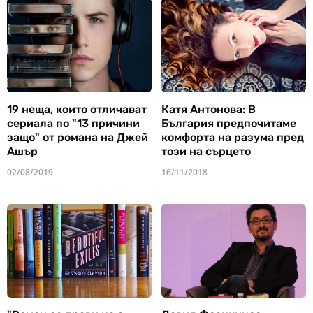
19 неща, които отличават
Катя Антонова: В
сериала по "13 причини
България предпочитаме
защо" от романа на Джей
комфорта на разума пред
Ашър
този на сърцето
02/08/2019
16/11/2018