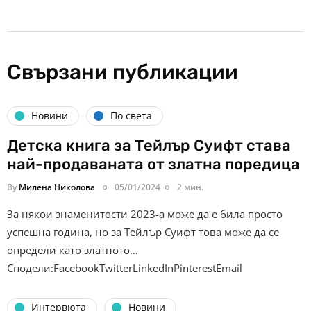
Свързани публикации
Новини
По света
Детска книга за Тейлър Суифт става
най-продаваната от златна поредица
By
Милена Николова
05/01/2024
2 мин.
За някои знаменитости 2023-а може да е била просто
успешна година, но за Тейлър Суифт това може да се
определи като златното…
Сподели:FacebookTwitterLinkedInPinterestEmail
Интервюта
Новини