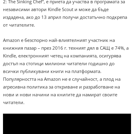
2: The Sinking Chef“,
е приета да участва в програмата за
независими автори Kindle Scout и може да бъде
издадена, ако до 13 април получи достатъчно подкрепа
от читателите.
Amazon е безспорно най-влиятелният участник на
книжния пазар – през 2016 г. техният дял в САЩ е 74%, а
Kindle, електронният четец на компанията, осигурява
достъп на стотици милиони читатели годишно до
всички публикувани книги на платформата.
Популярността на Amazon не е случайност, а плод на
агресивна политика за откриване и разработване на
нови и нови начини на книгите да намират своите
читатели.