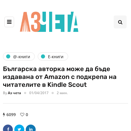
@-книги
Е-книги
Българска авторка може да бъде
издавана от Amazon с подкрепа на
читателите в Kindle Scout
By
Аз чета
01/04/2017
2 мин.
6099
0