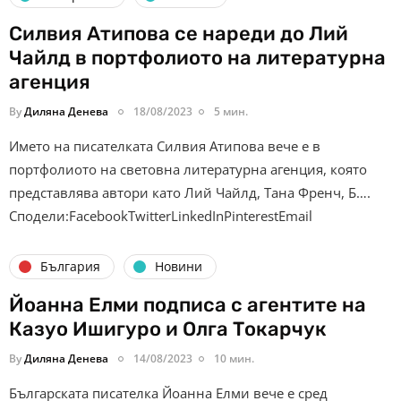
Силвия Атипова се нареди до Лий
Чайлд в портфолиото на литературна
агенция
By
Диляна Денева
18/08/2023
5 мин.
Името на писателката Силвия Атипова вече е в
портфолиото на световна литературна агенция, която
представлява автори като Лий Чайлд, Тана Френч, Б….
Сподели:FacebookTwitterLinkedInPinterestEmail
България
Новини
Йоанна Елми подписа с агентите на
Казуо Ишигуро и Олга Токарчук
By
Диляна Денева
14/08/2023
10 мин.
Българската писателка Йоанна Елми вече е сред