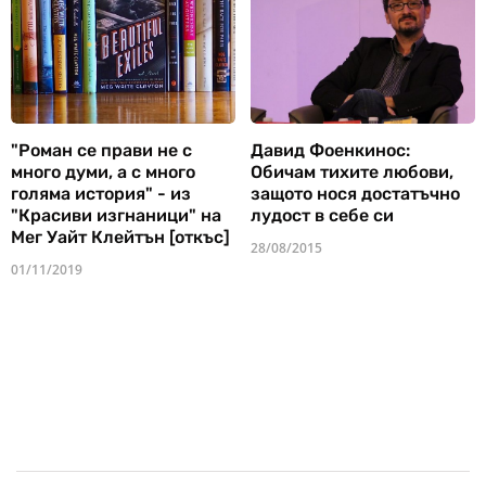
"Роман се прави не с
Давид Фоенкинос:
много думи, а с много
Обичам тихите любови,
голяма история" - из
защото нося достатъчно
"Красиви изгнаници" на
лудост в себе си
Мег Уайт Клейтън [откъс]
28/08/2015
01/11/2019