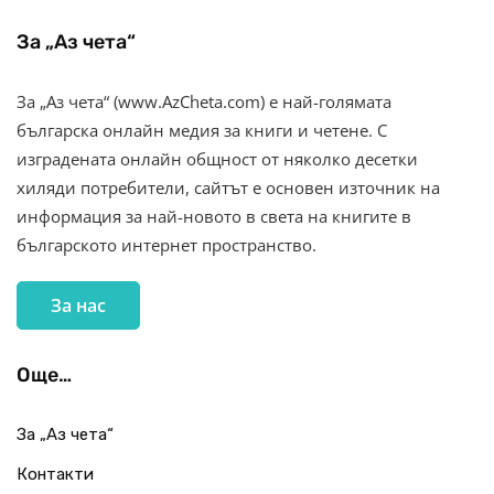
За „Аз чета“
За „Аз чета“ (www.AzCheta.com) е най-голямата
българска онлайн медия за книги и четене. С
изградената онлайн общност от няколко десетки
хиляди потребители, сайтът е основен източник на
информация за най-новото в света на книгите в
българското интернет пространство.
За нас
Още…
За „Аз чета“
Контакти