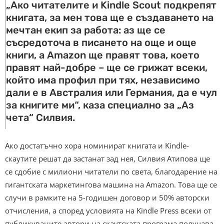
„Ако читателите и Kindle Scout подкрепят
книгата, за мен това ще е създаването на
мечтан екип за работа: аз ще се
съсредоточа в писането на още и още
книги, а Amazon ще правят това, което
правят най-добре – ще се грижат всеки,
който има профил при тях, независимо
дали е в Австралия или Германия, да е чул
за книгите ми“, каза специално за „Аз
чета“ Силвия.
Ако достатъчно хора номинират книгата и Kindle-
скаутите решат да застанат зад нея, Силвия Атипова ще
се сдобие с милиони читатели по света, благодарение на
гигантската маркетингова машина на Amazon. Това ще се
случи в рамките на 5-годишен договор и 50% авторски
отчисления, а според условията на Kindle Press всеки от
публикуваните автори на скаутската програма получава