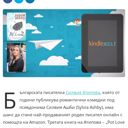
Б
ългарската писателка
Силвия Атипова
, която от
години публикува романтични комедии под
псевдонима Силвия Ашби (
Sylvia Ashby),
има
шанс да стане най-продаваният роден писател онлайн с
помощта на Amazon. Третата книга на Атипова – „Pot Love