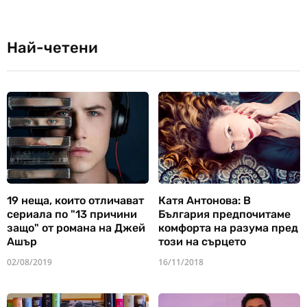
Най-четени
19 неща, които отличават
Катя Антонова: В
сериала по "13 причини
България предпочитаме
защо" от романа на Джей
комфорта на разума пред
Ашър
този на сърцето
02/08/2019
16/11/2018