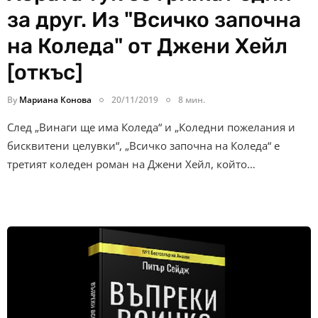
за друг. Из "Всичко започна
на Коледа" от Джени Хейл
[откъс]
By
Мариана Конова
20/11/2019
8 мин.
След „Винаги ще има Коледа“ и „Коледни пожелания и
бисквитени целувки“, „Всичко започна на Коледа“ е
третият коледен роман на Джени Хейл, който…