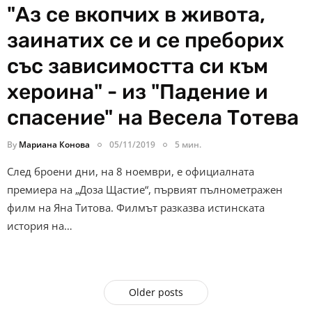
"Аз се вкопчих в живота,
заинатих се и се преборих
със зависимостта си към
хероина" - из "Падение и
спасение" на Весела Тотева
By
Мариана Конова
05/11/2019
5 мин.
След броени дни, на 8 ноември, е официалната
премиера на „Доза Щастие“, първият пълнометражен
филм на Яна Титова. Филмът разказва истинската
история на…
Older posts