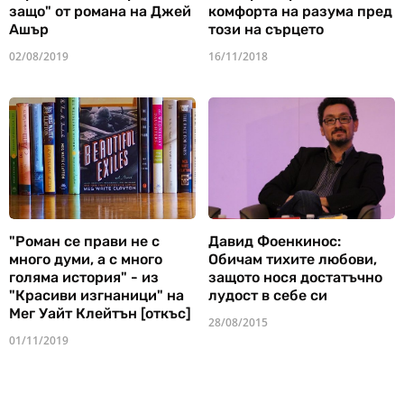
защо" от романа на Джей
комфорта на разума пред
Ашър
този на сърцето
02/08/2019
16/11/2018
"Роман се прави не с
Давид Фоенкинос:
много думи, а с много
Обичам тихите любови,
голяма история" - из
защото нося достатъчно
"Красиви изгнаници" на
лудост в себе си
Мег Уайт Клейтън [откъс]
28/08/2015
01/11/2019