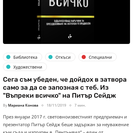
Библиотека
Откъси
Специални
Художествени
Сега съм убеден, че дойдох в затвора
само за да се запозная с теб. Из
"Въпреки всичко" на Питър Сейдж
By
Мариана Конова
18/11/2019
7 мин.
През януари 2017 г. световноизвестният предприемач и
презентатор Питър Сейдж беше задържан за неуважение
към съда и изпратен в „Пентънвил“ – един от…