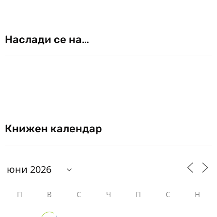
Наслади се на…
Книжен календар
П
В
С
Ч
П
С
Н