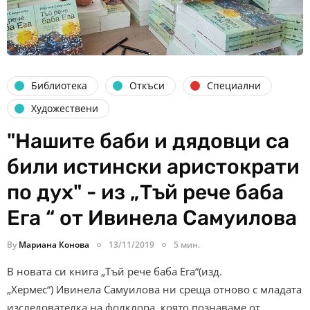
Библиотека
Откъси
Специални
Художествени
"Нашите баби и дядовци са
били истински аристократи
по дух" - из „Тъй рече баба
Ега “ от Ивинела Самуилова
By
Мариана Конова
13/11/2019
5 мин.
В новата си книга „Тъй рече баба Ега“(изд.
„Хермес“) Ивинела Самуилова ни среща отново с младата
изследователка на фолклора, която познаваме от