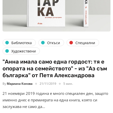
Библиотека
Откъси
Специални
Художествени
"Анна имала само една гордост: тя е
опората на семейството" - из "Аз съм
българка" от Петя Александрова
By
Мариана Конова
21/11/2019
5 мин.
21 ноември 2019 година е много специален ден, защото
именно днес е премиерата на една книга, която си
заслужава не само да…