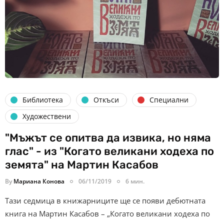
Библиотека
Откъси
Специални
Художествени
"Мъжът се опитва да извика, но няма
глас" - из "Когато великани ходеха по
земята" на Мартин Касабов
By
Мариана Конова
06/11/2019
6 мин.
Тази седмица в книжарниците ще се появи дебютната
книга на Мартин Касабов – „Когато великани ходеха по