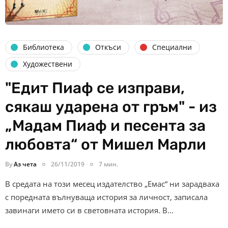
Библиотека
Откъси
Специални
Художествени
"Едит Пиаф се изправи,
сякаш ударена от гръм" - из
„Мадам Пиаф и песента за
любовта“ от Мишел Марли
By
Аз чета
26/11/2019
7 мин.
В средата на този месец издателство „Емас“ ни зарадваха
с поредната вълнуваща история за личност, записала
завинаги името си в световната история. ‌В…