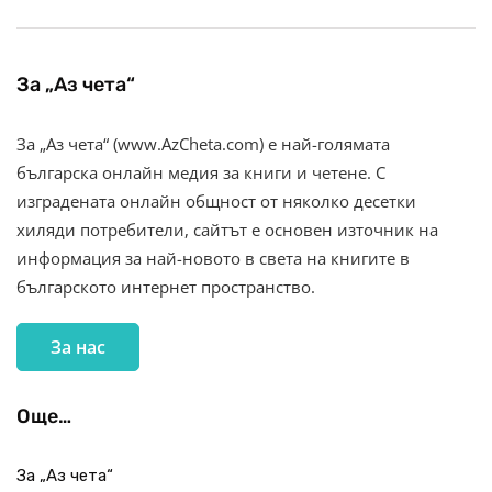
За „Аз чета“
За „Аз чета“ (www.AzCheta.com) е най-голямата
българска онлайн медия за книги и четене. С
изградената онлайн общност от няколко десетки
хиляди потребители, сайтът е основен източник на
информация за най-новото в света на книгите в
българското интернет пространство.
За нас
Още…
За „Аз чета“