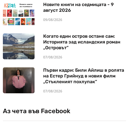
Новите книги на седмицата - 9
август 2026
09/08/2026
Когато един остров остане сам:
Историята зад исландския роман
„Островът“
07/08/2026
Първи кадри: Били Айлиш в ролята
на Естер Грийнуд в новия филм
„Стъкленият похлупак“
07/08/2026
Аз чета във Facebook