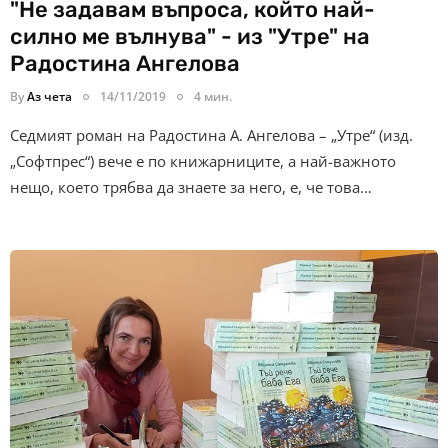
"Не задавам въпроса, който най-
силно ме вълнува" - из "Утре" на
Радостина Ангелова
By
Аз чета
14/11/2019
4 мин.
Седмият роман на Радостина А. Ангелова – „Утре“ (изд.
„Софтпрес“) вече е по книжарниците, а най-важното
нещо, което трябва да знаете за него, е, че това…