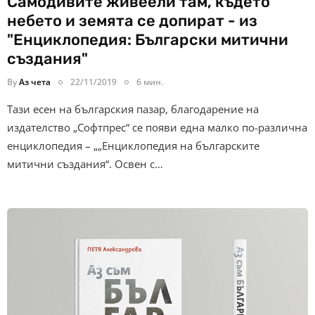
Самодивите живеели там, където
небето и земята се допират - из
"Енциклопедия: Български митични
създания"
By
Аз чета
22/11/2019
6 мин.
Тази есен на българския пазар, благодарение на
издателство „Софтпрес“ се появи една малко по-различна
енциклопедия – „„Енциклопедия на българските
митични създания“. Освен с…