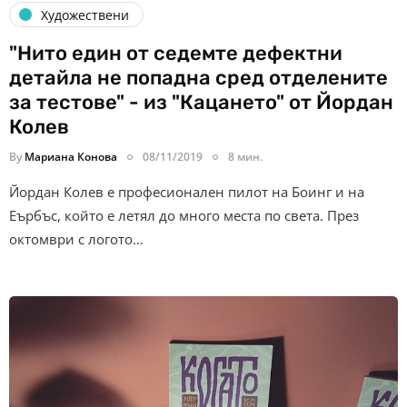
Художествени
"Нито един от седемте дефектни
детайла не попадна сред отделените
за тестове" - из "Кацането" от Йордан
Колев
By
Мариана Конова
08/11/2019
8 мин.
Йордан Колев е професионален пилот на Боинг и на
Еърбъс, който е летял до много места по света. През
октомври с логото…