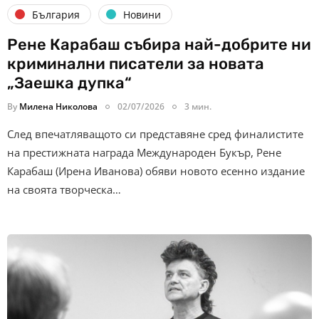
България
Новини
Рене Карабаш събира най-добрите ни
криминални писатели за новата
„Заешка дупка“
By
Милена Николова
02/07/2026
3 мин.
След впечатляващото си представяне сред финалистите
на престижната награда Международен Букър, Рене
Карабаш (Ирена Иванова) обяви новото есенно издание
на своята творческа…