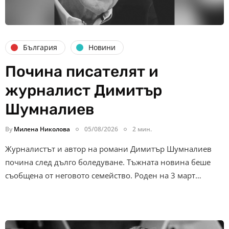
България
Новини
Почина писателят и
журналист Димитър
Шумналиев
By
Милена Николова
05/08/2026
2 мин.
Журналистът и автор на романи Димитър Шумналиев
почина след дълго боледуване. Тъжната новина беше
съобщена от неговото семейство. Роден на 3 март…