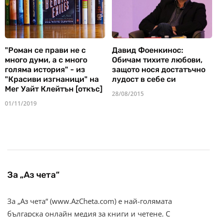
"Роман се прави не с
Давид Фоенкинос:
много думи, а с много
Обичам тихите любови,
голяма история" - из
защото нося достатъчно
"Красиви изгнаници" на
лудост в себе си
Мег Уайт Клейтън [откъс]
28/08/2015
01/11/2019
За „Аз чета“
За „Аз чета“ (www.AzCheta.com) е най-голямата
българска онлайн медия за книги и четене. С