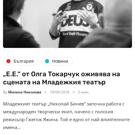
България
Новини
„Е.Е.“ от Олга Токарчук оживява на
сцената на Младежкия театър
By
Милена Николова
19/06/2026
2 мин.
Младежкият театър „Николай Бинев“ започна работа с
международен творчески екип, начело с полския
режисьор Гжегож Яжина. Той е едно от най-влиятелните
имена…