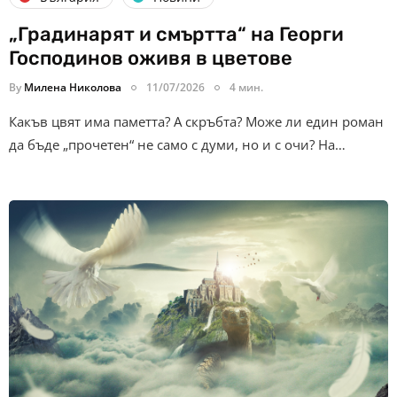
„Градинарят и смъртта“ на Георги
Господинов оживя в цветове
By
Милена Николова
11/07/2026
4 мин.
Какъв цвят има паметта? А скръбта? Може ли един роман
да бъде „прочетен“ не само с думи, но и с очи? На…