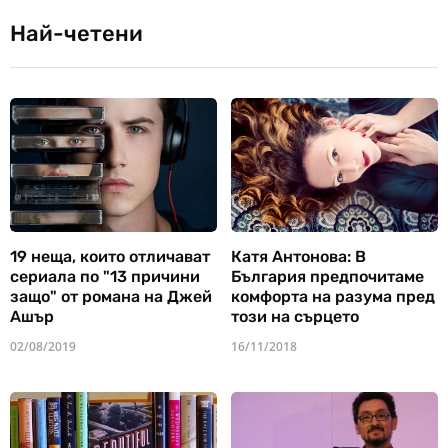
Най-четени
19 неща, които отличават
Катя Антонова: В
сериала по "13 причини
България предпочитаме
защо" от романа на Джей
комфорта на разума пред
Ашър
този на сърцето
02/08/2019
16/11/2018