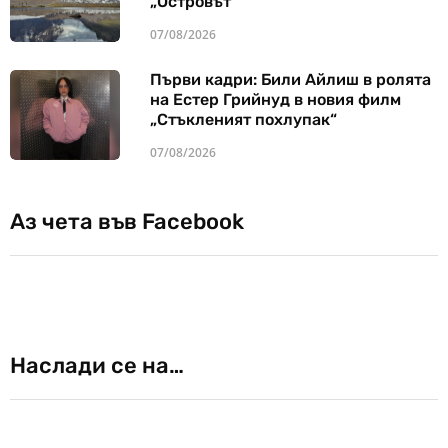
„Островът“
07/08/2026
Първи кадри: Били Айлиш в ролята
на Естер Грийнуд в новия филм
„Стъкленият похлупак“
07/08/2026
Аз чета във Facebook
Наслади се на…