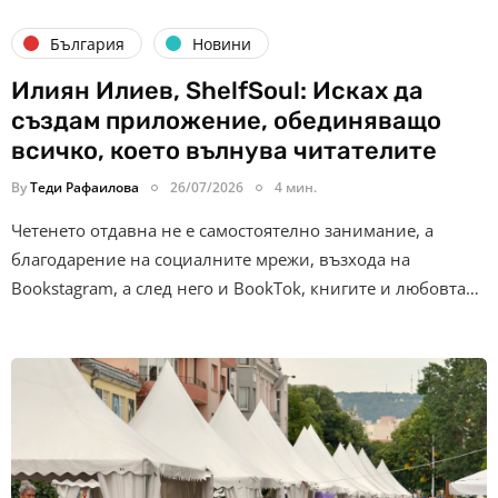
България
Новини
Илиян Илиев, ShelfSoul: Исках да
създам приложение, обединяващо
всичко, което вълнува читателите
By
Теди Рафаилова
26/07/2026
4 мин.
Четенето отдавна не е самостоятелно занимание, а
благодарение на социалните мрежи, възхода на
Bookstagram, а след него и BookTok, книгите и любовта…