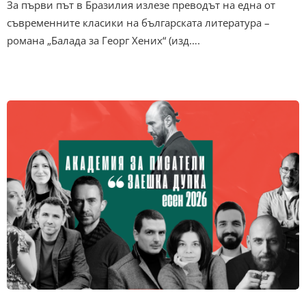
За първи път в Бразилия излезе преводът на една от
съвременните класики на българската литература –
романа „Балада за Георг Хених“ (изд….