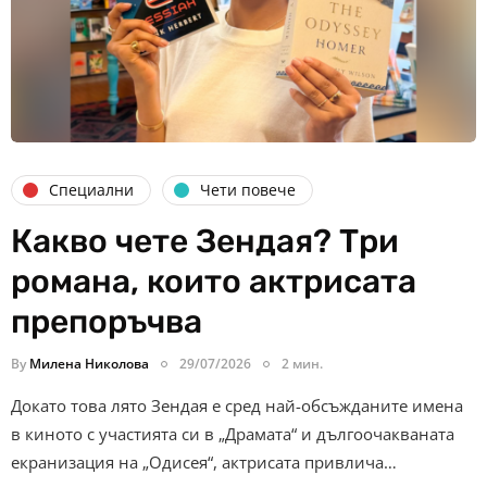
Специални
Чети повече
Какво чете Зендая? Три
романа, които актрисата
препоръчва
By
Милена Николова
29/07/2026
2 мин.
Докато това лято Зендая е сред най-обсъжданите имена
в киното с участията си в „Драмата“ и дългоочакваната
екранизация на „Одисея“, актрисата привлича…