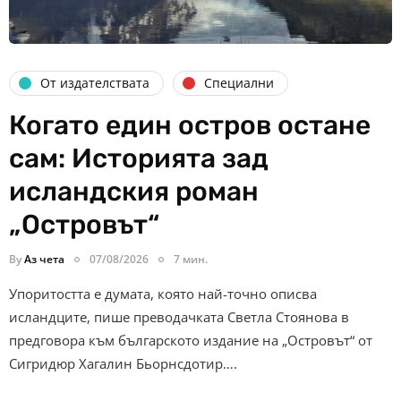
От издателствата
Специални
Когато един остров остане
сам: Историята зад
исландския роман
„Островът“
By
Аз чета
07/08/2026
7 мин.
Упоритостта е думата, която най-точно описва
исландците, пише преводачката Светла Стоянова в
предговора към българското издание на „Островът“ от
Сигридюр Хагалин Бьорнсдотир….