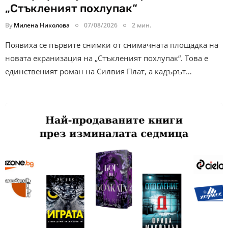
„Стъкленият похлупак“
By
Милена Николова
07/08/2026
2 мин.
Появиха се първите снимки от снимачната площадка на
новата екранизация на „Стъкленият похлупак“. Това е
единственият роман на Силвия Плат, а кадърът…