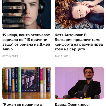
19 неща, които отличават
Катя Антонова: В
сериала по "13 причини
България предпочитаме
защо" от романа на Джей
комфорта на разума пред
Ашър
този на сърцето
02/08/2019
16/11/2018
"Роман се прави не с
Давид Фоенкинос: