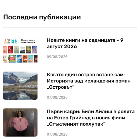
Последни публикации
Новите книги на седмицата - 9
август 2026
09/08/2026
Когато един остров остане сам:
Историята зад исландския роман
„Островът“
07/08/2026
Първи кадри: Били Айлиш в ролята
на Естер Грийнуд в новия филм
„Стъкленият похлупак“
07/08/2026