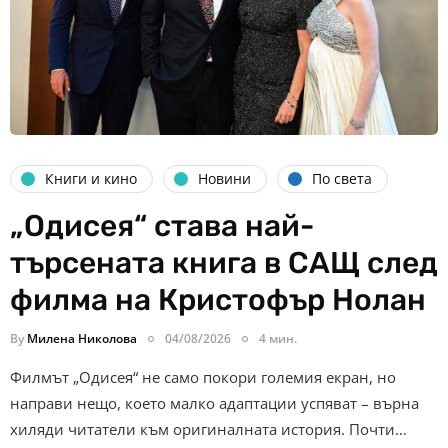
Книги и кино
Новини
По света
„Одисея“ става най-
търсената книга в САЩ след
филма на Кристофър Нолан
By
Милена Николова
04/08/2026
4 мин.
Филмът „Одисея“ не само покори големия екран, но
направи нещо, което малко адаптации успяват – върна
хиляди читатели към оригиналната история. Почти…