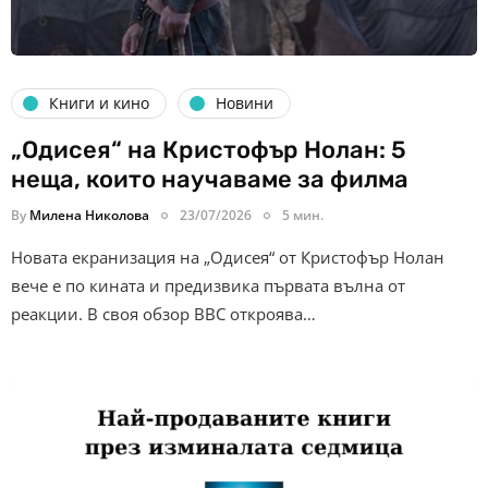
Книги и кино
Новини
„Одисея“ на Кристофър Нолан: 5
неща, които научаваме за филма
By
Милена Николова
23/07/2026
5 мин.
Новата екранизация на „Одисея“ от Кристофър Нолан
вече е по кината и предизвика първата вълна от
реакции. В своя обзор BBC откроява…