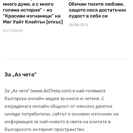
много думи, а с много
Обичам тихите любови,
голяма история" - из
защото нося достатъчно
"Красиви изгнаници" на
лудост в себе си
Мег Уайт Клейтън [откъс]
28/08/2015
01/11/2019
За „Аз чета“
За „Аз чета“ (www.AzCheta.com) е най-голямата
българска онлайн медия за книги и четене. С
изградената онлайн общност от няколко десетки
хиляди потребители, сайтът е основен източник на
информация за най-новото в света на книгите в
българското интернет пространство.