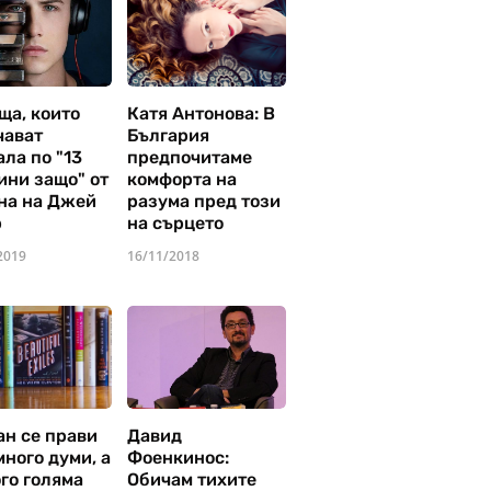
ща, които
Катя Антонова: В
чават
България
ла по "13
предпочитаме
ини защо" от
комфорта на
на на Джей
разума пред този
р
на сърцето
2019
16/11/2018
ан се прави
Давид
много думи, а
Фоенкинос:
го голяма
Обичам тихите