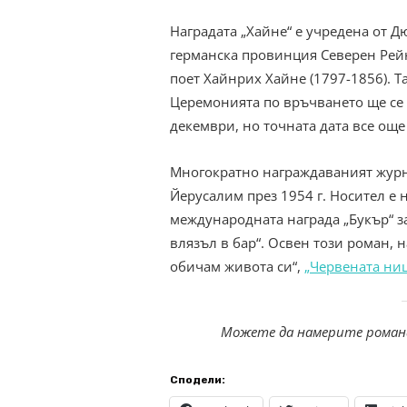
Наградата „Хайне“ е учредена от 
германска провинция Северен Рейн
поет Хайнрих Хайне (1797-1856). Та
Церемонията по връчването ще се 
декември, но точната дата все още
Многократно награждаваният журна
Йерусалим през 1954 г. Носител е 
международната награда „Букър“ з
влязъл в бар“. Освен този роман, 
обичам живота си“,
„Червената ни
Можете да намерите романа
Сподели: