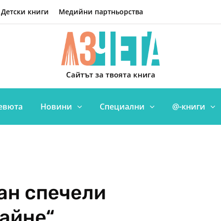
Детски книги
Медийни партньорства
Сайтът за твоята книга
евюта
Новини
Специални
@-книги
ан спечели
Хайне“