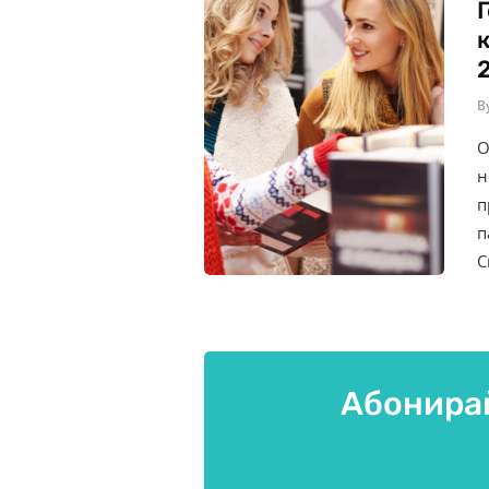
2
B
О
н
п
п
С
Абонирай