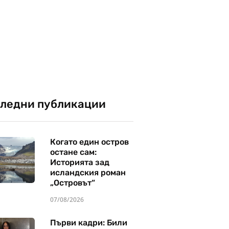
ледни публикации
Когато един остров
остане сам:
Историята зад
исландския роман
„Островът“
07/08/2026
Първи кадри: Били