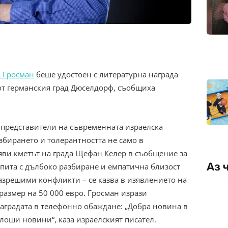
 Гросман
беше удостоен с литературна награда
 от германския град Дюселдорф, съобщиха
 представители на съвременната израелска
азбирането и толерантността не само в
яви кметът на града Щефан Келер в съобщение за
Аз 
опита с дълбоко разбиране и емпатична близост
азрешими конфликти – се казва в изявлението на
 размер на 50 000 евро. Гросман изрази
наградата в телефонно обаждане: „Добра новина в
лоши новини“, каза израелският писател.