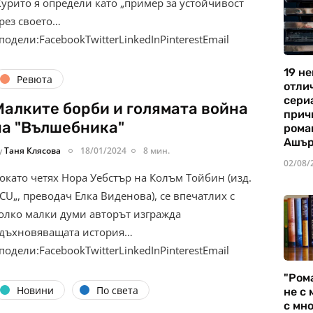
урито я определи като „пример за устойчивост
рез своето…
подели:FacebookTwitterLinkedInPinterestEmail
19 не
Ревюта
отли
сериа
Малките борби и голямата война
прич
на "Вълшебника"
рома
Ашъ
y
Таня Клясова
18/01/2024
8 мин.
02/08/
окато четях Нора Уебстър на Колъм Тойбин (изд.
ICU„, преводач Елка Виденова), се впечатлих с
олко малки думи авторът изгражда
дъхновяващата история…
подели:FacebookTwitterLinkedInPinterestEmail
"Ром
Новини
По света
не с 
с мно