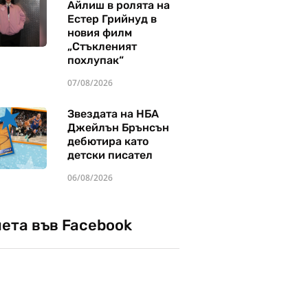
Айлиш в ролята на
Естер Грийнуд в
новия филм
„Стъкленият
похлупак“
07/08/2026
Звездата на НБА
Джейлън Брънсън
дебютира като
детски писател
06/08/2026
чета във Facebook