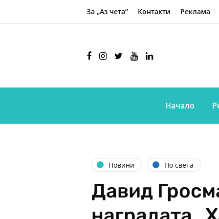
За „Аз чета“
Контакти
Реклама
Начало
Р
Новини
По света
Давид Гросм
наградата „