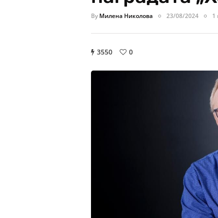
By
Милена Николова
23/08/2024
1
3550
0