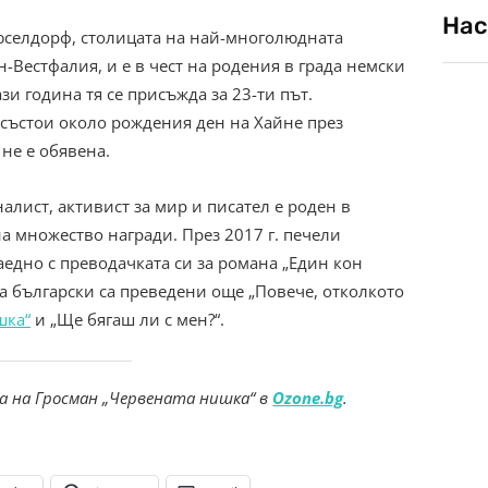
Нас
Дюселдорф, столицата на най-многолюдната
-Вестфалия, и е в чест на родения в града немски
зи година тя се присъжда за 23-ти път.
състои около рождения ден на Хайне през
 не е обявена.
лист, активист за мир и писател е роден в
на множество награди. През 2017 г. печели
аедно с преводачката си за романа „Един кон
на български са преведени още „Повече, отколкото
шка“
и „Ще бягаш ли с мен?“.
 на Гросман „Червената нишка“ в
Ozone.bg
.