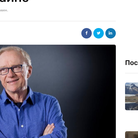
 мин.
Пос