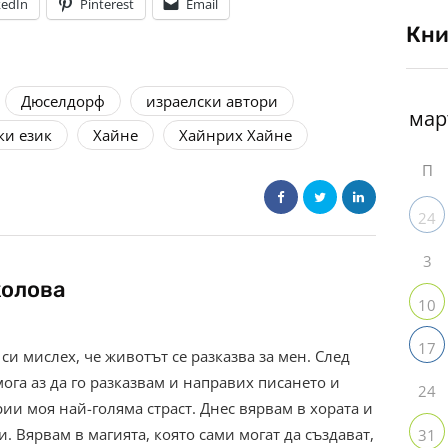
kedIn
Pinterest
Email
Кни
Дюселдорф
израелски автори
ки език
Хайне
Хайнрих Хайне
П
24
3
колова
10
17
 си мислех, че животът се разказва за мен. След
мога аз да го разказвам и направих писането и
24
рии моя най-голяма страст. Днес вярвам в хората и
. Вярвам в магията, която сами могат да създават,
31