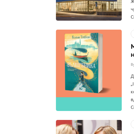
Ж
ч
С
B
Д
„
к
в
С