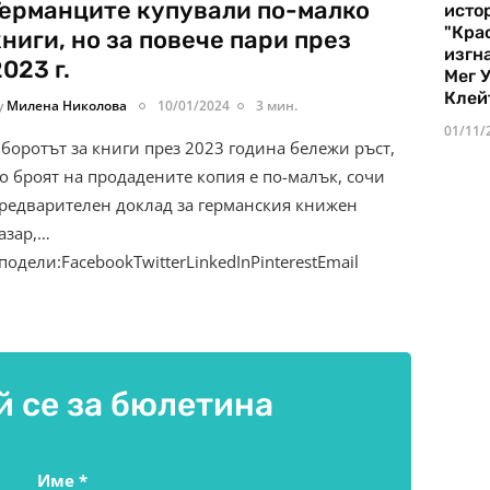
Германците купували по-малко
истор
"Кра
книги, но за повече пари през
изгн
023 г.
Мег 
Клей
y
Милена Николова
10/01/2024
3 мин.
01/11/
боротът за книги през 2023 година бележи ръст,
о броят на продадените копия е по-малък, сочи
редварителен доклад за германския книжен
азар,…
подели:FacebookTwitterLinkedInPinterestEmail
 се за бюлетина
Име
*