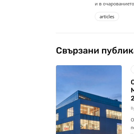
и в очарованието
articles
Свързани публи
B
О
п