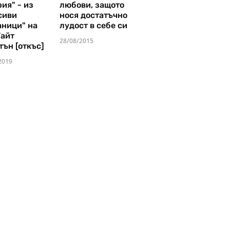
ия" - из
любови, защото
сиви
нося достатъчно
аници" на
лудост в себе си
Уайт
28/08/2015
тън [откъс]
2019