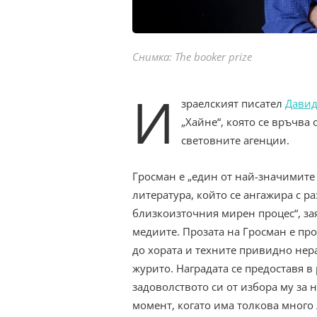
Снимка: The booker prize
И
зраелският писател
Давид
„Хайне“, която се връчва
световните агенции.
Гросман е „един от най-значимите
литература, който се ангажира с р
близкоизточния мирен процес“, за
медиите. Прозата на Гросман е пр
до хората и техните привидно нер
журито. Наградата се предоставя в
задоволството си от избора му за 
момент, когато има толкова много 