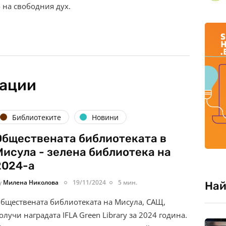
 на свободния дух.
кации
Библиотеките
Новини
Обществената библиотеката в
Мисула - зелена библиотека на
2024-а
y
Милена Николова
19/11/2024
5 мин.
Най
бществената библиотеката на Мисула, САЩ,
олучи наградата IFLA Green Library за 2024 година.