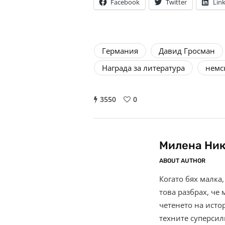
Facebook
Twitter
Lin
Германия
Давид Гросман
Награда за литература
немс
3550
0
Милена Ни
ABOUT AUTHOR
Когато бях малка,
това разбрах, че 
четенето на исто
техните суперсили