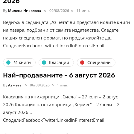
2026
By
Милена Николова
09/08/2026
11 мин.
Веднъж в седмицата „Аз чета“ ви представя новите книги
на пазара, подбрани от самите издателства. Следете
нашия специален формат, но продължавайте да…
Сподели:FacebookTwitterLinkedInPinterestEmail
@-книги
Класации
Специални
Най-продаваните - 6 август 2026
By
Аз чета
06/08/2026
1 мин.
Класация на книжарници „Сиела“ – 27 юли – 2 август
2026 Класация на книжарници „Хермес“ – 27 юли – 2
август 2026…
Сподели:FacebookTwitterLinkedInPinterestEmail