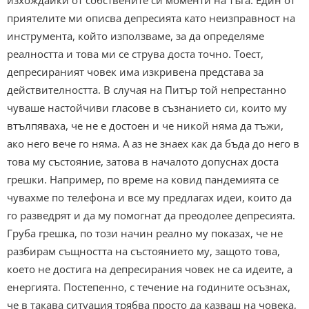
приятелите ми описва депресията като неизправност на
инструмента, който използваме, за да определяме
реалността и това ми се струва доста точно. Тоест,
депресираният човек има изкривена представа за
действителността. В случая на Питър той непрестанно
чуваше настойчиви гласове в съзнанието си, които му
втълпяваха, че не е достоен и че никой няма да тъжи,
ако него вече го няма. А аз не знаех как да бъда до него в
това му състояние, затова в началото допуснах доста
грешки. Например, по време на ковид пандемията се
чувахме по телефона и все му предлагах идеи, които да
го разведрят и да му помогнат да преодолее депресията.
Груба грешка, по този начин реално му показах, че не
разбирам същността на състоянието му, защото това,
което не достига на депресирания човек не са идеите, а
енергията. Постепенно, с течение на годините осъзнах,
че в такава ситуация трябва просто да казваш на човека,