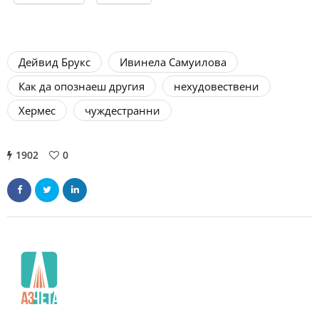
Дейвид Брукс
Ивинела Самуилова
Как да опознаеш другия
нехудовествени
Хермес
чуждестранни
1902
0