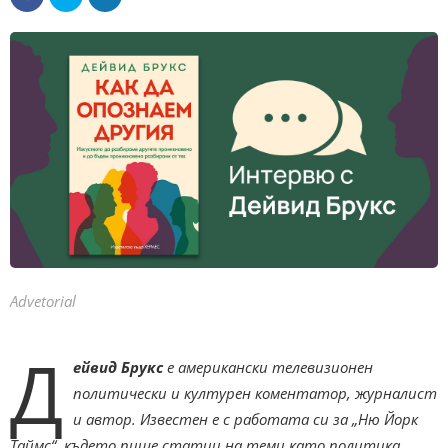
Advetorial
Д
ейвид Брукс
е американски телевизионен
политически и културен коментатор, журналист
и автор. Известен e с работата си за „Ню Йорк
Таймс“, където пише статии на теми като политика,