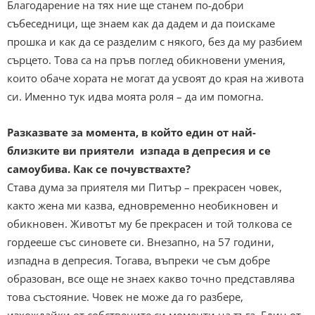
Благодарение на тях ние ще станем по-добри
събеседници, ще знаем как да дадем и да поискаме
прошка и как да се разделим с някого, без да му разбием
сърцето. Това са на пръв поглед обикновени умения,
които обаче хората не могат да усвоят до края на живота
си. Именно тук идва моята роля – да им помогна.
Разказвате
за момента, в който един от най-
близките ви приятели изпада в депресия и се
самоубива. Как се почувствахте?
Става дума за приятеля ми Питър – прекрасен човек,
както жена ми казва, едновременно необикновен и
обикновен. Животът му бе прекрасен и той толкова се
гордееше със синовете си. Внезапно, на 57 години,
изпадна в депресия. Тогава, въпреки че съм добре
образован, все още не знаех какво точно представлява
това състояние. Човек не може да го разбере,
изхождайки от собствените си моменти на тъга. Един от