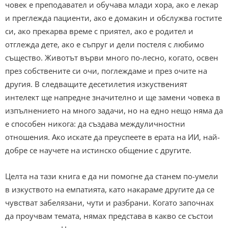
човек е преподавател и обучава млади хора, ако е лекар
и преглежда пациенти, ако е домакин и обслужва гостите
си, ако прекарва време с приятел, ако е родител и
отглежда дете, ако е съпруг и дели постеля с любимо
същество. Животът върви много по-лесно, когато, освен
през собствените си очи, поглеждаме и през очите на
другия. В следващите десетилетия изкуственият
интелект ще напредне значително и ще замени човека в
изпълнението на много задачи, но на едно нещо няма да
е способен никога: да създава междуличностни
отношения. Ако искате да преуспеете в ерата на ИИ, най-
добре се научете на истинско общение с другите.
Целта на тази книга е да ни помогне да станем по-умели
в изкуството на емпатията, като накараме другите да се
чувстват забелязани, чути и разбрани. Когато започнах
да проучвам темата, нямах представа в какво се състои