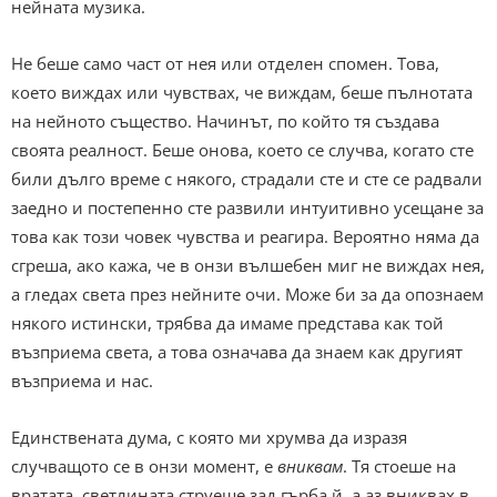
нейната музика.
Не беше само част от нея или отделен спомен. Това,
което виждах или чувствах, че виждам, беше пълнотата
на нейното същество. Начинът, по който тя създава
своята реалност. Беше онова, което се случва, когато сте
били дълго време с някого, страдали сте и сте се радвали
заедно и постепенно сте развили интуитивно усещане за
това как този човек чувства и реагира. Вероятно няма да
сгреша, ако кажа, че в онзи вълшебен миг не виждах нея,
а гледах света през нейните очи. Може би за да опознаем
някого истински, трябва да имаме представа как той
възприема света, а това означава да знаем как другият
възприема и нас.
Единствената дума, с която ми хрумва да изразя
случващото се в онзи момент, е
вниквам
. Тя стоеше на
вратата, светлината струеше зад гърба й, а аз вниквах в