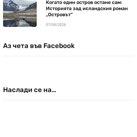
Когато един остров остане сам:
Историята зад исландския роман
„Островът“
07/08/2026
Аз чета във Facebook
Наслади се на…