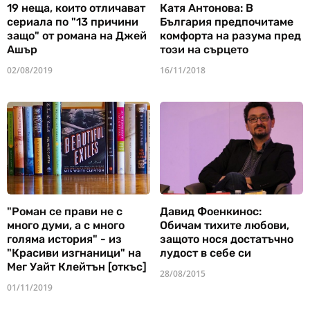
19 неща, които отличават
Катя Антонова: В
сериала по "13 причини
България предпочитаме
защо" от романа на Джей
комфорта на разума пред
Ашър
този на сърцето
02/08/2019
16/11/2018
"Роман се прави не с
Давид Фоенкинос:
много думи, а с много
Обичам тихите любови,
голяма история" - из
защото нося достатъчно
"Красиви изгнаници" на
лудост в себе си
Мег Уайт Клейтън [откъс]
28/08/2015
01/11/2019