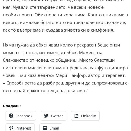
нея. Чували сте твърдението, че всеки човек е
необикновен. Обикновени хора няма. Когато вникваме в
някого, виждаме богатството на това човешко съзнание,
как то възприема и създава живота си в симфония.
Няма нужда да обяснявам колко прекрасен беше онзи
момент – топъл, интимен, дълбок. Момент на
блаженство от човешко общение. „Много блестящи
писатели и мислители нямат представа как функционира
човек – ми каза веднъж Мери Пайфър, автор и терапевт.
– Способността да разбираш другия и да съпреживяваш с
него е най-важното нещо на този свят.“
Сподели:
Facebook
Twitter
LinkedIn
Pinterest
Email