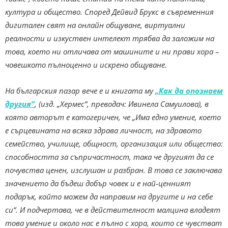
култура и общество.
Според Дейвид Брукс в съвременния
дигитален свят на онлайн общуване, виртуални
реалности и изкуствен интелект трябва да заложим на
това, което ни отличава от машините и ни прави хора –
човешкото пълноценно и искрено общуване.
На българския пазар вече е и книгата му
„Как да опознаем
другия“
, (изд. „Хермес“, преводач: Ивинела Самуилова), в
която авторът е катогеричен, че „Има едно умение, което
е сърцевината на всяка здрава личност, на здравото
семейство, училище, общност, организация или общество:
способността за съпричастност, така че другият да се
почувства ценен, изслушан и разбран. В това се заключава
значението да бъдеш добър човек и е най-ценният
подарък, който можем да направим на другите и на себе
си“. И подчертава, че в действителност малцина владеят
това умение и около нас е пълно с хора, които се чувстват