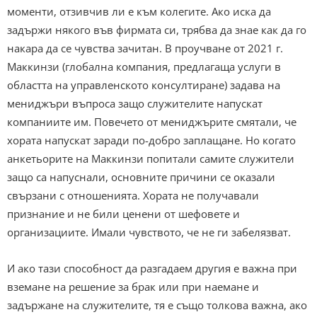
моменти, отзивчив ли е към колегите. Ако иска да
задържи някого във фирмата си, трябва да знае как да го
накара да се чувства зачитан. В проучване от 2021 г.
Маккинзи (глобална компания, предлагаща услуги в
областта на управленското консултиране) задава на
мениджъри въпроса защо служителите напускат
компаниите им. Повечето от мениджърите смятали, че
хората напускат заради по-добро заплащане. Но когато
анкетьорите на Маккинзи попитали самите служители
защо са напуснали, основните причини се оказали
свързани с отношенията. Хората не получавали
признание и не били ценени от шефовете и
организациите. Имали чувството, че не ги забелязват.
И ако тази способност да разгадаем другия е важна при
вземане на решение за брак или при наемане и
задържане на служителите, тя е също толкова важна, ако