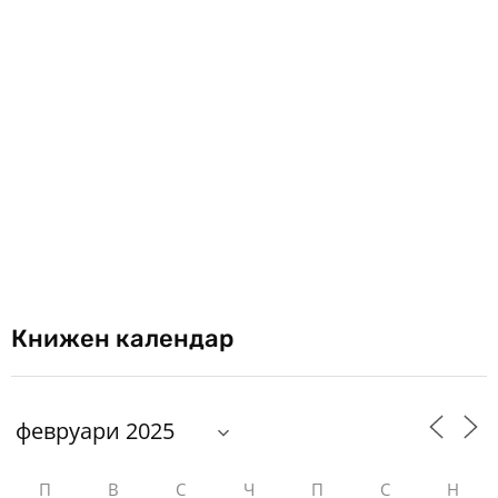
Книжен календар
П
В
С
Ч
П
С
Н