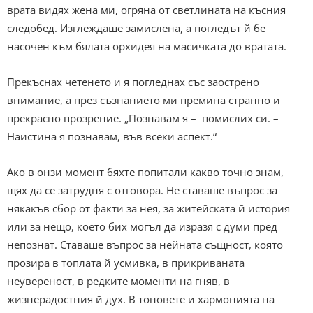
врата видях жена ми, огряна от светлината на късния
следобед. Изглеждаше замислена, а погледът й бе
насочен към бялата орхидея на масичката до вратата.
Прекъснах четенето и я погледнах със заострено
внимание, а през съзнанието ми премина странно и
прекрасно прозрение. „Познавам я – помислих си. –
Наистина я познавам, във всеки аспект.“
Ако в онзи момент бяхте попитали какво точно знам,
щях да се затрудня с отговора. Не ставаше въпрос за
някакъв сбор от факти за нея, за житейската й история
или за нещо, което бих могъл да изразя с думи пред
непознат. Ставаше въпрос за нейната същност, която
прозира в топлата й усмивка, в прикриваната
неувереност, в редките моменти на гняв, в
жизнерадостния й дух. В тоновете и хармонията на