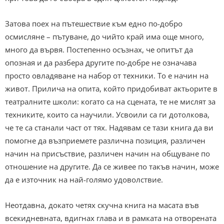
Затова поех на пътешествие към едно по-добро
осмисляне – пътуване, до чийто край има още много,
много да вървя. Постепенно осъзнах, че опитът да
опозная и да разбера другите по-добре не означава
просто овладяване на набор от техники. То е начин на
живот. Прилича на опита, който придобиват актьорите в
театралните школи: когато са на сцената, те не мислят за
техниките, които са научили. Усвоили са ги дотолкова,
че те са станали част от тях. Надявам се тази книга да ви
помогне да възприемете различна позиция, различен
начин на присъствие, различен начин на общуване по
отношение на другите. Да се живее по такъв начин, може
да е източник на най-голямо удоволствие.
Неотдавна, докато четях скучна книга на масата във
всекидневната, вдигнах глава и в рамката на отворената