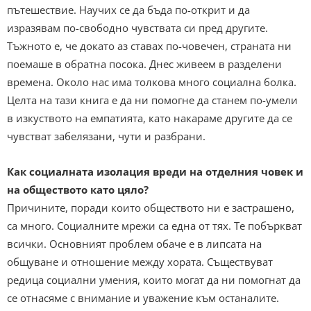
пътешествие. Научих се да бъда по-открит и да
изразявам по-свободно чувствата си пред другите.
Тъжното е, че докато аз ставах по-човечен, страната ни
поемаше в обратна посока. Днес живеем в разделени
времена. Около нас има толкова много социална болка.
Целта на тази книга е да ни помогне да станем по-умели
в изкуството на емпатията, като накараме другите да се
чувстват забелязани, чути и разбрани.
Как социалната изолация вреди на отделния човек и
на обществото като цяло?
Причините, поради които обществото ни е застрашено,
са много. Социалните мрежи са една от тях. Те побъркват
всички. Основният проблем обаче е в липсата на
общуване и отношение между хората. Съществуват
редица социални умения, които могат да ни помогнат да
се отнасяме с внимание и уважение към останалите.