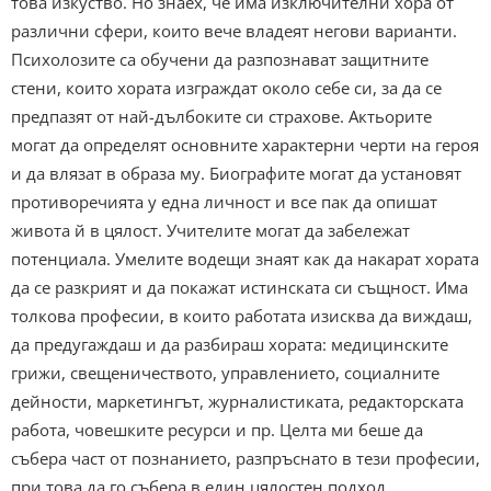
това изкуство. Но знаех, че има изключителни хора от
различни сфери, които вече владеят негови варианти.
Психолозите са обучени да разпознават защитните
стени, които хората изграждат около себе си, за да се
предпазят от най-дълбоките си страхове. Актьорите
могат да определят основните характерни черти на героя
и да влязат в образа му. Биографите могат да установят
противоречията у една личност и все пак да опишат
живота й в цялост. Учителите могат да забележат
потенциала. Умелите водещи знаят как да накарат хората
да се разкрият и да покажат истинската си същност. Има
толкова професии, в които работата изисква да виждаш,
да предугаждаш и да разбираш хората: медицинските
грижи, свещеничеството, управлението, социалните
дейности, маркетингът, журналистиката, редакторската
работа, човешките ресурси и пр. Целта ми беше да
събера част от познанието, разпръснато в тези професии,
при това да го събера в един цялостен подход.