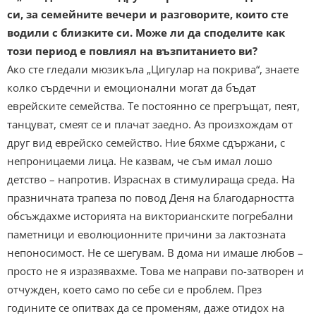
си, за семейните вечери и разговорите, които сте
водили с близките си. Може ли да споделите как
този период е повлиял на възпитанието ви?
Ако сте гледали мюзикъла „Цигулар на покрива“, знаете
колко сърдечни и емоционални могат да бъдат
еврейските семейства. Те постоянно се прегръщат, пеят,
танцуват, смеят се и плачат заедно. Аз произхождам от
друг вид еврейско семейство. Ние бяхме сдържани, с
непроницаеми лица. Не казвам, че съм имал лошо
детство – напротив. Израснах в стимулираща среда. На
празничната трапеза по повод Деня на благодарността
обсъждахме историята на викторианските погребални
паметници и еволюционните причини за лактозната
непоносимост. Не се шегувам. В дома ни имаше любов –
просто не я изразявахме. Това ме направи по-затворен и
отчужден, което само по себе си е проблем. През
годините се опитвах да се променям, даже отидох на