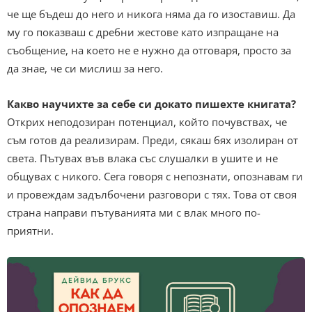
че ще бъдеш до него и никога няма да го изоставиш. Да
му го показваш с дребни жестове като изпращане на
съобщение, на което не е нужно да отговаря, просто за
да знае, че си мислиш за него.
Какво научихте за себе си докато пишехте книгата?
Открих неподозиран потенциал, който почувствах, че
съм готов да реализирам. Преди, сякаш бях изолиран от
света. Пътувах във влака със слушалки в ушите и не
общувах с никого. Сега говоря с непознати, опознавам ги
и провеждам задълбочени разговори с тях. Това от своя
страна направи пътуванията ми с влак много по-
приятни.