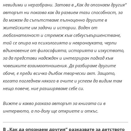
невидими и неразбрани. Затова в „Как да опознаем другия“
авторът ни показва как да развием тази способност, за
да можем да съпътстваме пълноценно другите в
житейските им задачи и истории. Воден от
любознателност и стремеж към себеусъвършенстване,
той се опира на психологията и невронауката, черпи
вдъхновение от философията, историята и изкуството,
за да представи надежден и интегриран подход към
човешките взаимоотношения. Да разбираме другите
обаче, е преди всичко дълбок творчески акт. Защото,
когато погледнем някого в очите и успеем да видим там
нещо повече, ние разширяваме себе си.
Вижте и какво разказа авторът за книгата си в
интервюто, а по-долу ще откриете и откъс.
В „Как да опознаем другия“ разказвате за детството