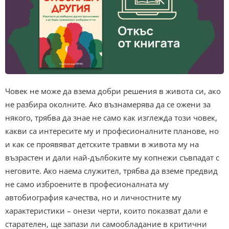
Човек не може да взема добри решения в живота си, ако
не разбира околните. Ако възнамерява да се ожени за
някого, трябва да знае не само как изглежда този човек,
какви са интересите му и професионалните планове, но
и как се проявяват детските травми в живота му на
възрастен и дали най-дълбоките му копнежи съвпадат с
неговите. Ако наема служител, трябва да вземе предвид
не само изброените в професионалната му
автобиография качества, но и личностните му
характеристики – онези черти, които показват дали е
старателен, ще запази ли самообладание в критични